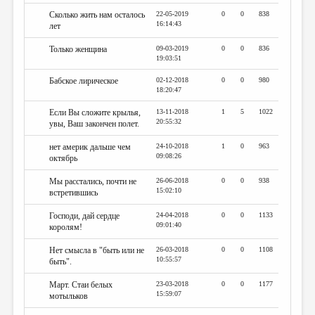
Сколько жить нам осталось
22-05-2019
0
0
838
16:14:43
лет
Только женщина
09-03-2019
0
0
836
19:03:51
Бабское лирическое
02-12-2018
0
0
980
18:20:47
Если Вы сложите крылья,
13-11-2018
1
5
1022
20:55:32
увы, Ваш закончен полет.
нет америк дальше чем
24-10-2018
1
0
963
09:08:26
октябрь
Мы расстались, почти не
26-06-2018
0
0
938
15:02:10
встретившись
Господи, дай сердце
24-04-2018
0
0
1133
09:01:40
королям!
Нет смысла в "быть или не
26-03-2018
0
0
1108
10:55:57
быть".
Март. Стаи белых
23-03-2018
0
0
1177
15:59:07
мотыльков