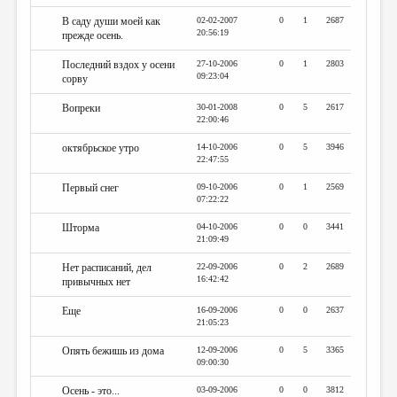
В саду души моей как
02-02-2007
0
1
2687
20:56:19
прежде осень.
Последний вздох у осени
27-10-2006
0
1
2803
09:23:04
сорву
Вопреки
30-01-2008
0
5
2617
22:00:46
октябрьское утро
14-10-2006
0
5
3946
22:47:55
Первый снег
09-10-2006
0
1
2569
07:22:22
Шторма
04-10-2006
0
0
3441
21:09:49
Нет расписаний, дел
22-09-2006
0
2
2689
16:42:42
привычных нет
Еще
16-09-2006
0
0
2637
21:05:23
Опять бежишь из дома
12-09-2006
0
5
3365
09:00:30
Осень - это...
03-09-2006
0
0
3812