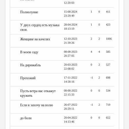
12:20:03
Полнолуние
15-08-2024
1
0
411
23:29:49
У двух сердец есть музыка
28-04-2024
1
0
423
18:13:19
своя.
Женщине на качелях
12-10-2023
2
2
1006
21:39:26
В моем саду
08-08-2023
4
4
585
20:27:05
На дирижабль
20-03-2023
0
2
527
22:08:02
Прохожий
17-11-2022
-1
2
698
14:58:16
Пусть ветра нас откажут
08-08-2022
0
0
534
22:15:33
кружить
Если я захочу на волю
26-07-2022
-1
2
719
20:29:11
до боли
20-04-2022
0
0
652
14:13:46