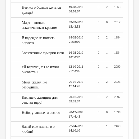
Немного больше хочется
19-08-2010
0
2
1963
08:58:07
дождей
Март – птица с
03-03-2010
0
0
2012
15:43:53
искалеченным крылом
В надежде не попасть
18-02-2010
0
2
1884
21:03:06
впросак
Заснеженные сумерки тихи
16-02-2010
0
1
1954
13:53:02
«Я вернусь, ты ее научи
12-10-2011
0
1
2090
21:43:06
рисовать!».
Меня, жалея, не
26-01-2010
0
2
2726
17:14:47
разбудишь.
Как мало женщине для
20-01-2010
0
2
2997
09:35:37
счастья надо!
Небо, упавшее на землю
20-12-2009
0
0
1896
17:46:43
Давай еще немного о
27-04-2010
0
1
2469
14:10:10
любви!