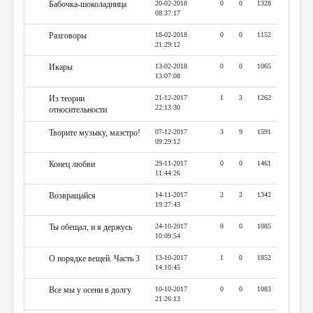
Бабочка-шоколадница
20-02-2018
0
0
1328
08:37:17
Разговоры
18-02-2018
0
0
1152
21:29:12
Икары
13-02-2018
0
0
1065
13:07:08
Из теории
21-12-2017
1
3
1262
22:13:30
относительности
Творите музыку, маэстро!
07-12-2017
3
9
1591
09:29:12
Конец любви
29-11-2017
0
0
1461
11:44:26
Возвращайся
14-11-2017
2
2
1342
19:27:43
Ты обещал, и я держусь
24-10-2017
0
0
1085
10:09:54
О порядке вещей. Часть 3
13-10-2017
1
0
1852
14:10:45
Все мы у осени в долгу
10-10-2017
0
0
1083
21:26:13