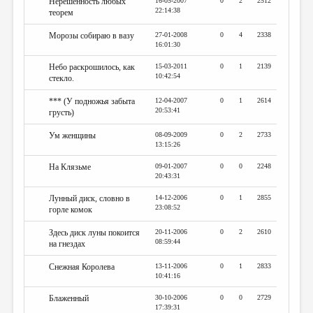
Нерешенность любых
16-05-2007
0
2
2512
22:14:38
теорем
Морозы собираю в вазу
27-01-2008
0
4
2338
16:01:30
Небо раскрошилось, как
15-03-2011
0
1
2139
10:42:54
стекло.
*** (У подножья забыта
12-04-2007
0
1
2614
20:53:41
грусть)
Ум женщины
08-09-2009
0
2
2733
13:15:26
На Клязьме
09-01-2007
0
0
2248
20:43:31
Лунный диск, словно в
14-12-2006
0
1
2855
23:08:52
горле комок
Здесь диск луны покоится
20-11-2006
0
2
2610
08:59:44
на гнездах
Снежная Королева
13-11-2006
0
1
2833
10:41:16
Блаженный
30-10-2006
0
0
2729
17:39:31