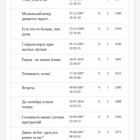
21:38:23
Московский вечер
07-12-2007
0
2
2389
18:31:34
движется окрест…
Есть что-то больше, чем
23-12-2008
0
2
2194
22:16:45
душа.
Собрали ворох ярко
01-11-2007
0
2
2546
19:39:25
желтых листьев...
Рядом - не значит ближе.
18-01-2010
0
1
2401
23:56:07
Понимаете, осень!
17-10-2007
0
3
3155
00:10:08
Встреча
09-09-2007
0
1
2380
16:55:02
До сентября уснули
19-07-2010
0
1
1888
14:32:24
театры.
Сезонность наших суетных
05-09-2007
0
0
2393
23:18:12
пристрастий
Давно ли Бог здесь все
29-08-2007
0
3
2271
08:50:02
решил за нас?