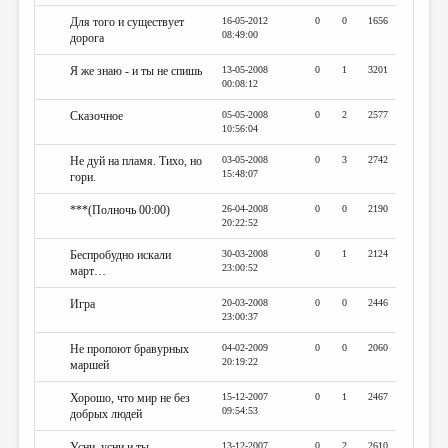
Для того и существует
16-05-2012
0
0
1656
08:49:00
дорога
Я же знаю - и ты не спишь
13-05-2008
0
1
3201
00:08:12
Сказочное
05-05-2008
0
2
2577
10:56:04
Не дуй на пламя. Тихо, но
03-05-2008
0
3
2742
15:48:07
гори.
***(Полночь 00:00)
26-04-2008
0
0
2190
20:22:52
Беспробудно искали
30-03-2008
0
1
2124
23:00:52
март…
Игра
20-03-2008
0
0
2446
23:00:37
Не пропоют бравурных
04-02-2009
0
0
2060
20:19:22
маршей
Хорошо, что мир не без
15-12-2007
0
1
2467
09:54:53
добрых людей
Усни, усни и ты.
13-12-2007
0
2
2610