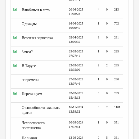
Влюбиться в лето
20-06-2025
4
0
213
11:08:28
Однажды
16-06-2025
1
0
702
10:09:45
Весенняя зарисовка
02-04-2025
3
0
261
13:06:35
Зачем?
25-03-2025
1
0
225
07:27:41
В Тарусе
23-03-2025
2
2
285
15:35:00
повремени
27-02-2025
1
0
230
13:07:46
Перетанцуем
02-02-2025
0
0
239
15:45:13
О способности наживать
16-11-2024
0
2
1101
13:59:32
врагов
Человеческого
30-09-2024
1
0
351
17:37:54
постоянства
Не значит
13-09-2024
0
5
361