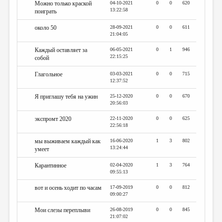
Можно только краской
04-10-2021
0
0
620
13:22:58
поиграть
около 50
28-09-2021
0
0
611
21:04:05
Каждый оставляет за
06-05-2021
0
1
946
22:15:25
собой
Глагольное
03-03-2021
0
0
715
12:37:52
Я приглашу тебя на ужин
25-12-2020
0
0
670
20:56:03
экспромт 2020
22-11-2020
0
0
625
22:56:18
мы выживаем каждый как
16-06-2020
1
3
802
13:24:44
умеет
Карантинное
02-04-2020
1
3
764
09:55:13
вот и осень ходит по часам
17-09-2019
0
0
812
09:00:27
Мои слезы переплыви
26-08-2019
0
0
845
21:07:02