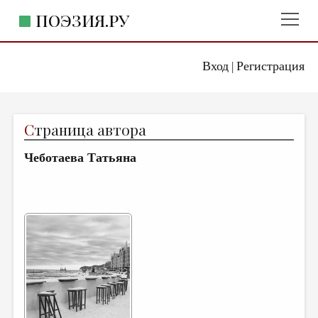
ПОЭЗИЯ.РУ
Вход
Регистрация
ГЛАВНОЕ МЕНЮ
|
ПОЭЗИЯ.РУ
ИЗДАТЕЛЬСТВО
С
траница автора
ЖАНРЫ
Чеботаева Татьяна
АВТОРЫ
КОММЕНТАРИИ
ЛИТСАЛОН
НОВОСТИ
ПРАВИЛА САЙТА
ОТДЕЛЫ И РУБРИКИ
ИЗБРАННОЕ