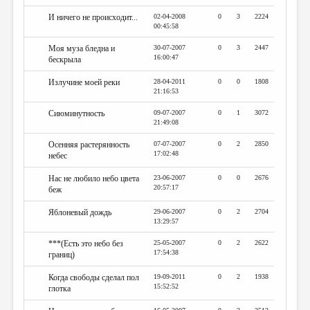
И ничего не происходит...
02-04-2008
0
3
2224
00:45:58
Моя муза бледна и
30-07-2007
0
3
2447
16:00:47
бескрыла
Излучине моей реки
28-04-2011
0
0
1808
21:16:53
Сиюминутность
09-07-2007
0
1
3072
21:49:08
Осенняя растерянность
07-07-2007
0
2
2850
17:02:48
небес
Нас не любило небо цвета
23-06-2007
0
0
2676
20:57:17
беж
Яблоневый дождь
29-06-2007
0
2
2704
13:29:57
***(Есть это небо без
25-05-2007
0
2
2622
17:54:38
границ)
Когда свободы сделал пол
19-09-2011
0
2
1938
15:52:52
глотка