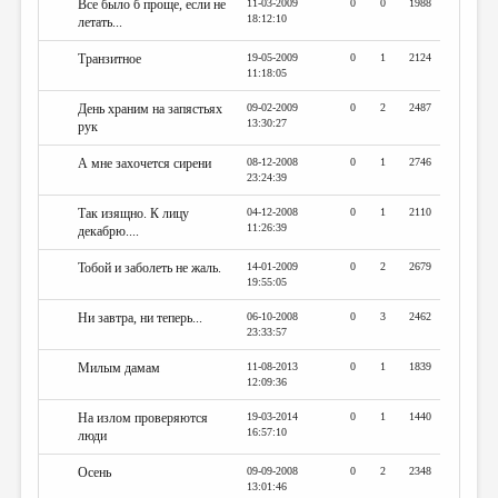
Все было б проще, если не
11-03-2009
0
0
1988
18:12:10
летать...
Транзитное
19-05-2009
0
1
2124
11:18:05
День храним на запястьях
09-02-2009
0
2
2487
13:30:27
рук
А мне захочется сирени
08-12-2008
0
1
2746
23:24:39
Так изящно. К лицу
04-12-2008
0
1
2110
11:26:39
декабрю....
Тобой и заболеть не жаль.
14-01-2009
0
2
2679
19:55:05
Ни завтра, ни теперь...
06-10-2008
0
3
2462
23:33:57
Милым дамам
11-08-2013
0
1
1839
12:09:36
На излом проверяются
19-03-2014
0
1
1440
16:57:10
люди
Осень
09-09-2008
0
2
2348
13:01:46