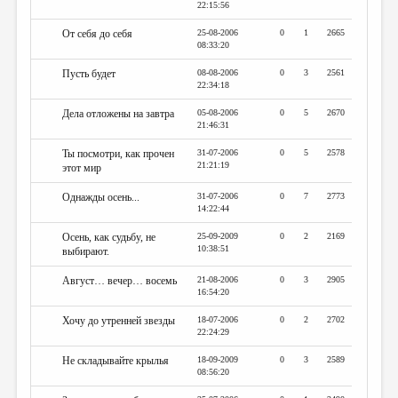
22:15:56
От себя до себя
25-08-2006
0
1
2665
08:33:20
Пусть будет
08-08-2006
0
3
2561
22:34:18
Дела отложены на завтра
05-08-2006
0
5
2670
21:46:31
Ты посмотри, как прочен
31-07-2006
0
5
2578
21:21:19
этот мир
Однажды осень...
31-07-2006
0
7
2773
14:22:44
Осень, как судьбу, не
25-09-2009
0
2
2169
10:38:51
выбирают.
Август… вечер… восемь
21-08-2006
0
3
2905
16:54:20
Хочу до утренней звезды
18-07-2006
0
2
2702
22:24:29
Не складывайте крылья
18-09-2009
0
3
2589
08:56:20