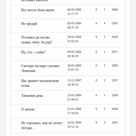
весенних капелей
Все могло быть иначе
06-03-2006
0
1
3006
22:17:37
Не предай
03-03-2006
0
4
5387
08:37:35
Полшага до весны…
20-02-2006
0
2
2818
22:02:43
скажи, чему ты рад?
Ну, что - слабо?
06-02-2006
0
1
2871
20:36:39
Смотрю на март глазами
30-01-2006
0
2
2899
14:07:25
Левитана
Вас примет малахитовая
13-11-2007
0
1
2207
19:49:54
осень
Татьянин день
25-01-2006
0
1
3588
22:06:01
О жизни
22-01-2006
0
1
4368
17:59:56
Не торопись, еще не гаснут
10-01-2006
0
3
2941
23:11:24
звезды...