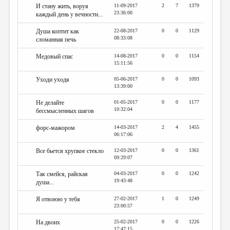
И стану жить, воруя
11-09-2017
2
7
1379
23:36:00
каждый день у вечности...
Душа коптит как
22-08-2017
0
0
1129
08:33:08
сломанная печь
Медовый спас
14-08-2017
0
0
1154
15:11:56
Уходи уходя
05-06-2017
0
0
1093
13:39:00
Не делайте
01-05-2017
0
0
1177
10:32:04
бессмысленных шагов
форс-мажором
14-03-2017
2
4
1455
06:17:06
Все бьется хрупкое стекло
12-03-2017
0
0
1361
09:29:07
Так смейся, райская
04-03-2017
0
0
1242
19:43:48
душа...
Я отвоюю у тебя
27-02-2017
1
0
1249
23:00:57
На двоих
25-02-2017
0
0
1226
17:47:15