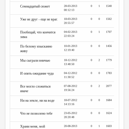
Семнадцатый сюжет
28-03-2013
0
1
1540
00:12:13
Уже не друг - еще не враг.
18-03-2013
0
0
1562
20:55:57
Пообещай, что кончится
04-02-2013
0
1
1707
22:03:24
зима
По белому изысканно
10-01-2013
0
0
1456
12:19:40
живу
Мы сыграли вничью
18-12-2012
0
2
1779
13:48:50
И опять ожидание чуда
04-12-2012
0
0
1783
11:30:52
Все могло сложиться
07-08-2012
0
2
2077
19:56:24
иначе
Ни на земле, ни на воде
18-07-2012
0
0
1684
14:13:16
Что не позволено тебе
23-05-2012
0
0
1624
20:20:48
Храни меня, мой
20-08-2013
0
1
1603