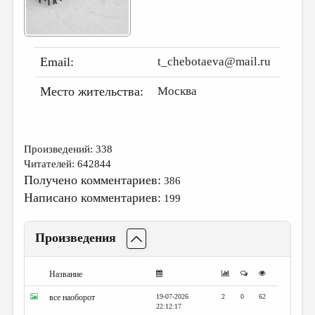
ДАЙДЖЕСТ
ПРОИЗВЕДЕНИЯ
Email:
t_chebotaeva@mail.ru
ПЕРЕВОДЫ
Место жительства:
Москва
КОНКУРСЫ
ДЕТСКАЯ КОМНАТА
КНИЖНАЯ ПОЛКА
Произведений: 338
Читателей: 642844
ОБЗОР ЛИТЕРАТУРЫ
Получено комментариев:
386
СТРАНИЦЫ ПАМЯТИ
Написано комментариев:
199
ОБЪЯВЛЕНИЯ
Произведения
КОЛОНКА РЕДАКТОРА
РЕДКОЛЛЕГИЯ
Название
ОТ РЕДАКЦИИ
все наоборот
19-07-2026
2
0
62
22:12:17