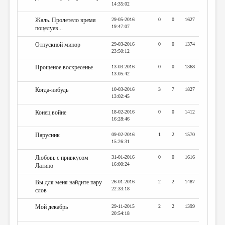
14:35:02
Жаль. Пролетело время
29-05-2016
0
0
1627
19:47:07
поцелуев...
Отпускной минор
29-03-2016
0
0
1374
23:50:12
Прощеное воскресенье
13-03-2016
0
0
1368
13:05:42
Когда-нибудь
10-03-2016
3
7
1827
13:02:45
Конец войне
18-02-2016
0
0
1412
16:28:46
Парусник
09-02-2016
1
2
1570
15:26:31
Любовь с привкусом
31-01-2016
0
0
1616
16:00:24
Латино
Вы для меня найдите пару
26-01-2016
2
2
1487
22:33:18
слов
Мой декабрь
29-11-2015
2
2
1399
20:54:18