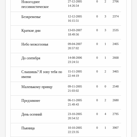
Новогоднее
27-12-2005
0
2
2706
14:26:54
пессимистическое
Безвременье
12-12-2005
0
3
2374
16:15:51
Краткие дни
13-03-2007
0
3
2535
18:49:56
Небо межсезонья
09-04-2007
0
1
2405
20:57:02
До сентября
14-08-2006
0
1
2668
23:24:51
Слышишь? Я зову тебя по
15-11-2005
0
2
3465
22:44:19
имени
Маленькому принцу
09-11-2005
0
0
2548
21:03:02
Предзимнее
06-11-2005
0
2
2680
21:49:43
День осенний
23-10-2005
0
4
2795
20:54:52
Пьяница
10-10-2005
0
1
3907
22:23:35