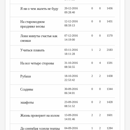
Я ни о чем жалеть не буду
20-12-2016
0
0
1436
09:28:40
На старомодном
12-12-2016
0
0
1431
08:59:13
празднике весны
Лови минуты счастья как
07-12-2016
0
0
1570
14:19:00
снежки
Учиться плавать
03-11-2016
1
2
2183
18:11:28
На все четыре стороны
31-10-2016
0
4
1591
08:56:55
Рубахи
18-10-2016
2
2
1438
22:53:42
Ссадины
30-09-2016
0
0
1344
06:34:01
эшафоты
23-09-2016
0
2
1428
08:51:52
Жизнь проверяет на излом
13-09-2016
2
2
1601
14:01:46
До сентября уснули театры
04-09-2016
1
2
1284