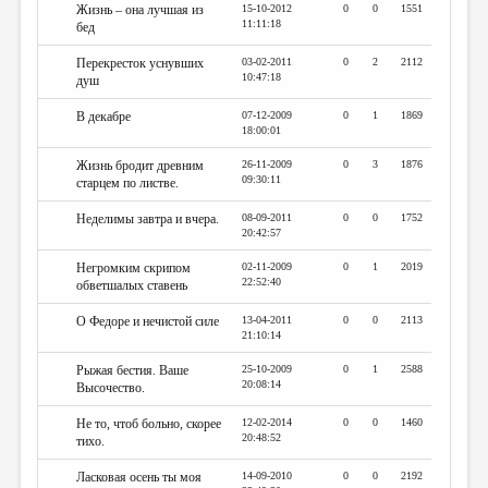
Жизнь – она лучшая из
15-10-2012
0
0
1551
11:11:18
бед
Перекресток уснувших
03-02-2011
0
2
2112
10:47:18
душ
В декабре
07-12-2009
0
1
1869
18:00:01
Жизнь бродит древним
26-11-2009
0
3
1876
09:30:11
старцем по листве.
Неделимы завтра и вчера.
08-09-2011
0
0
1752
20:42:57
Негромким скрипом
02-11-2009
0
1
2019
22:52:40
обветшалых ставень
О Федоре и нечистой силе
13-04-2011
0
0
2113
21:10:14
Рыжая бестия. Ваше
25-10-2009
0
1
2588
20:08:14
Высочество.
Не то, чтоб больно, скорее
12-02-2014
0
0
1460
20:48:52
тихо.
Ласковая осень ты моя
14-09-2010
0
0
2192