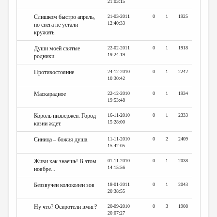
21:03:15
Слишком быстро апрель,
21-03-2011
0
1
1925
12:40:33
но снега не устали
кружить.
Души моей святые
22-02-2011
0
1
1918
19:24:19
родники.
Противостояние
24-12-2010
0
1
2242
10:30:42
Маскарадное
22-12-2010
0
1
1934
19:53:48
Король низвержен. Город
16-11-2010
0
1
2333
15:28:00
казни ждет.
Синица – божия душа.
11-11-2010
0
2
2409
15:42:05
Живи как знаешь! В этом
01-11-2010
0
1
2038
14:15:56
ноябре...
Беззвучен колоколен зов
18-01-2011
0
1
2043
20:38:55
Ну что? Осиротели вмиг?
20-09-2010
0
3
1908
20:07:27