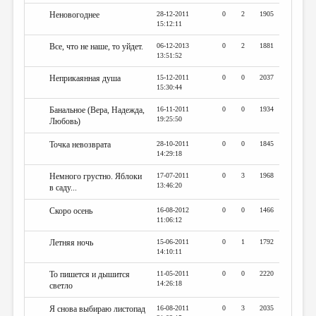
Неновогоднее
28-12-2011
0
2
1905
15:12:11
Все, что не наше, то уйдет.
06-12-2013
0
2
1881
13:51:52
Неприкаянная душа
15-12-2011
0
0
2037
15:30:44
Банальное (Вера, Надежда,
16-11-2011
0
0
1934
19:25:50
Любовь)
Точка невозврата
28-10-2011
0
0
1845
14:29:18
Немного грустно. Яблоки
17-07-2011
0
3
1968
13:46:20
в саду...
Скоро осень
16-08-2012
0
0
1466
11:06:12
Летняя ночь
15-06-2011
0
1
1792
14:10:11
То пишется и дышится
11-05-2011
0
0
2220
14:26:18
светло
Я снова выбираю листопад
16-08-2011
0
3
2035