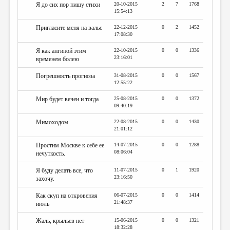
Я до сих пор пишу стихи
20-10-2015
2
7
1768
15:54:13
Пригласите меня на вальс
22-12-2015
0
2
1452
17:08:30
Я как ангиной этим
22-10-2015
0
0
1336
23:16:01
временем болею
Погрешность прогноза
31-08-2015
0
0
1567
12:55:22
Мир будет вечен и тогда
25-08-2015
0
0
1372
09:40:19
Мимоходом
22-08-2015
0
0
1430
21:01:12
Простим Москве к себе ее
14-07-2015
0
0
1288
08:06:04
нечуткость.
Я буду делать все, что
11-07-2015
0
1
1920
23:16:50
захочу.
Как скуп на откровения
06-07-2015
0
0
1414
21:48:37
июль
Жаль, крыльев нет
15-06-2015
0
0
1321
18:32:28