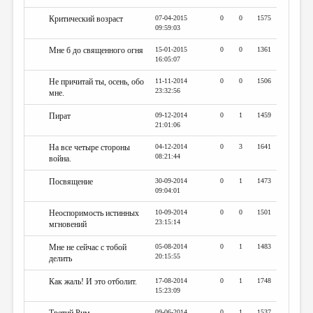
Критический возраст
07-04-2015
0
0
1575
09:59:03
Мне б до священного огня
15-01-2015
0
0
1361
16:05:07
Не причитай ты, осень, обо
11-11-2014
0
0
1506
23:32:56
мне.
Пират
09-12-2014
0
1
1459
21:01:06
На все четыре стороны
04-12-2014
0
3
1641
08:21:44
война.
Посвящение
30-09-2014
0
1
1473
09:04:01
Неоспоримость истинных
10-09-2014
0
0
1501
23:15:14
мгновений
Мне не сейчас с тобой
05-08-2014
0
1
1483
20:15:55
делить
Как жаль! И это отболит.
17-08-2014
0
1
1748
15:23:09
09-06-2014
0
1
1537