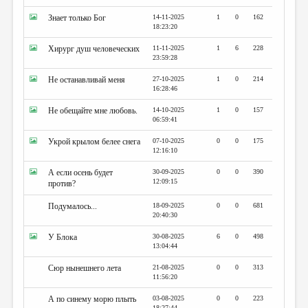
Знает только Бог
14-11-2025
1
0
162
18:23:20
Хирург душ человеческих
11-11-2025
1
6
228
23:59:28
Не останавливай меня
27-10-2025
1
0
214
16:28:46
Не обещайте мне любовь.
14-10-2025
1
0
157
06:59:41
Укрой крылом белее снега
07-10-2025
0
0
175
12:16:10
А если осень будет
30-09-2025
0
0
390
12:09:15
против?
Подумалось...
18-09-2025
0
0
681
20:40:30
У Блока
30-08-2025
6
0
498
13:04:44
Сюр нынешнего лета
21-08-2025
0
0
313
11:56:20
А по синему морю плыть
03-08-2025
0
0
223
18:27:44