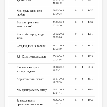
Третий Рим
16:08:49
Мой друг, давай не о
26-05-2014
0
0
1437
17:10:38
любви!
Вот она привычка –
13-05-2014
0
0
1428
22:15:20
вместе жить!
Я все себе верну, когда
30-12-2013
0
1
1751
08:29:06
зима
Сегодня дней не торопи
18-11-2013
0
0
1623
17:33:19
P.S. Спасите наши души!
07-10-2013
0
0
1625
21:24:56
Как жаль, не красит
06-08-2013
0
4
2046
18:59:21
женщин седина.
Адриатический сюжет
05-07-2013
0
3
1671
20:59:15
Мы проиграем эту битву
05-02-2015
0
0
1503
17:04:41
За преданность
06-04-2013
0
0
1630
21:04:14
предательство прости.