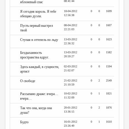
08:41:44
яблоневый спас
Я сегодня король. Я тебе
18-04-2012
0
0
1699
12:56:38
обещаю дуэли.
Пусть первый выстрел
08-04-2012
0
0
1607
22:21:03
твой
Ступая в оттепель по льду
13-03-2012
0
0
1623
22:36:32
Бездыханность
13-03-2012
0
0
1582
20:59:27
пространства вдруг.
Здесь каждый, в сущности,
02-03-2012
0
0
1594
21:02:07
артист
О свободе
21-02-2012
0
2
2549
21:10:59
Рассыпано драже: вчера…
10-02-2012
0
1
1821
11:32:09
вчера…
Так что она, когда она
20-01-2012
0
2
1876
13:36:15
душа?
Будто
16-01-2012
0
1
1610
23:26:49