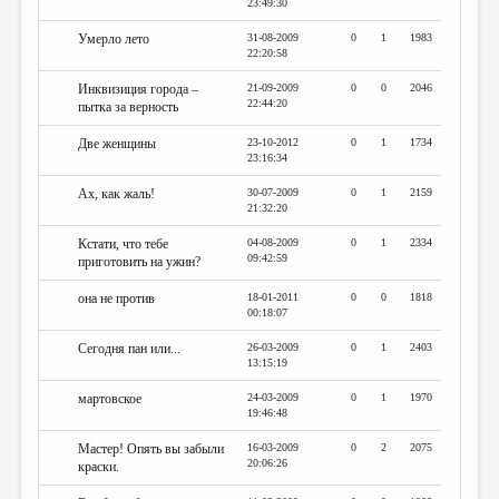
23:49:30
Умерло лето
31-08-2009
0
1
1983
22:20:58
Инквизиция города –
21-09-2009
0
0
2046
22:44:20
пытка за верность
Две женщины
23-10-2012
0
1
1734
23:16:34
Ах, как жаль!
30-07-2009
0
1
2159
21:32:20
Кстати, что тебе
04-08-2009
0
1
2334
09:42:59
приготовить на ужин?
она не против
18-01-2011
0
0
1818
00:18:07
Сегодня пан или...
26-03-2009
0
1
2403
13:15:19
мартовское
24-03-2009
0
1
1970
19:46:48
Мастер! Опять вы забыли
16-03-2009
0
2
2075
20:06:26
краски.