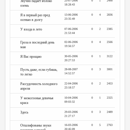
Звучно падает яблоко
25-07-2006
0
1
2490
18:28:43
оземь
Я в первый раз пред
13-06-2006
0
4
2836
23:35:49
осенью в долгу
У входа в лето
07-06-2006
0
2
2385
21:53:44
Гроза в последний день
02-06-2006
0
4
2566
19:56:57
мая
Я Вас прощаю
30-05-2006
0
1
3122
20:27:53
Пусть даже, если губишь,
28-08-2007
0
3
3001
14:52:57
то легко
Рассудочность холодного
22-04-2006
0
2
2453
23:18:57
апреля
У межсезонья девичья
10-04-2006
0
1
2325
09:03:32
краса
Здесь
29-03-2006
0
3
2489
21:27:17
Отшлифованы звуки
16-03-2006
0
5
2763
20:45:09