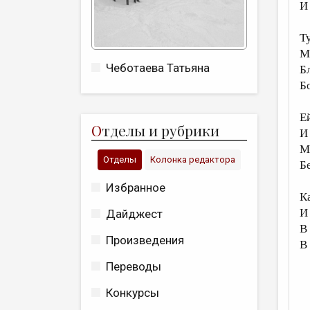
И
Т
М
Чеботаева Татьяна
Б
Б
Е
О
тделы и рубрики
И
М
Отделы
Колонка редактора
Б
Избранное
К
И
Дайджест
В
Произведения
В
Переводы
Конкурсы