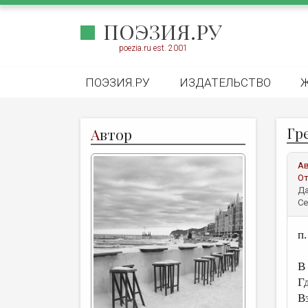
ПОЭЗИЯ.РУ
poezia.ru est. 2001
ПОЭЗИЯ.РУ
ИЗДАТЕЛЬСТВО
Гр
А
втор
А
От
Да
Се
п
В
Г
В