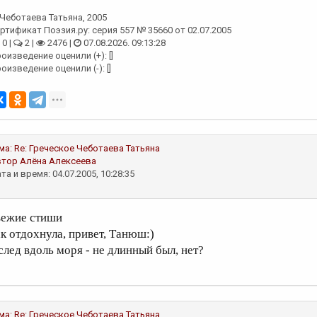
Чеботаева Татьяна
, 2005
ртификат Поэзия.ру: серия 557 № 35660 от 02.07.2005
0 |
2 |
2476 |
07.08.2026. 09:13:28
оизведение оценили (+): []
оизведение оценили (-): []
ма:
Re: Греческое
Чеботаева Татьяна
втор
Алёна Алексеева
та и время: 04.07.2005, 10:28:35
вежие стиши
ак отдохнула, привет, Танюш:)
 след вдоль моря - не длинный был, нет?
ма:
Re: Греческое
Чеботаева Татьяна