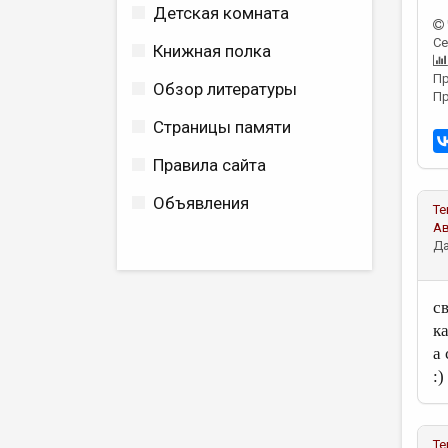
Детская комната
Се
Книжная полка
Пр
Обзор литературы
Пр
Страницы памяти
Правила сайта
Объявления
Те
А
Да
с
к
а
:)
Те