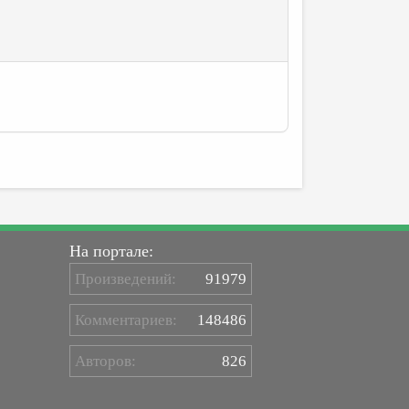
На портале:
Произведений:
91979
Комментариев:
148486
Авторов:
826