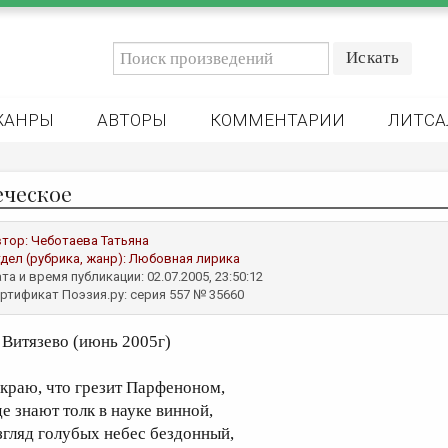
ЖАНРЫ
АВТОРЫ
КОММЕНТАРИИ
ЛИТСА
еческое
втор:
Чеботаева Татьяна
дел (рубрика, жанр):
Любовная лирика
та и время публикации: 02.07.2005, 23:50:12
ртификат Поэзия.ру: серия 557 № 35660
. Витязево (июнь 2005г)
 краю, что грезит Парфеноном,
де знают толк в науке винной,
згляд голубых небес бездонный,