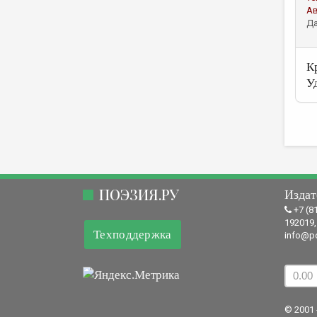
А
Да
К
У
ПОЭЗИЯ.РУ
Издат
+7 (8
192019,
Техподдержка
info@po
© 2001 