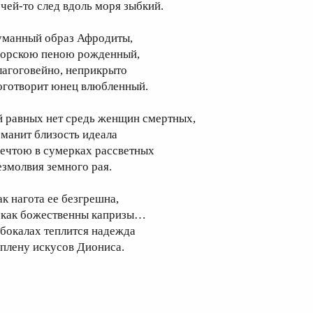
 чей-то след вдоль моря зыбкий.
уманный образ Афродиты,
орскою пеною рожденный,
лагоговейно, неприкрыто
оготворит юнец влюбленный.
й равных нет средь женщин смертных,
 манит близость идеала
ечтою в сумерках рассветных
езмолвия земного рая.
ак нагота ее безгрешна,
 как божественны капризы…
 бокалах теплится надежда
 плену искусов Диониса.