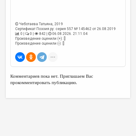
МАЛАЯ ПРОЗА
ЭССЕИСТИКА
ЛИТЕРАТУРОВЕДЕНИЕ
Чеботаева Татьяна
, 2019
Сертификат Поэзия.ру: серия 557 № 145462 от 26.08.2019
КУЛЬТУРОВЕДЕНИЕ
0 |
0 |
842 |
06.08.2026. 21:11:04
Произведение оценили (+): []
Произведение оценили (-): []
ПУБЛИЦИСТИКА
РЕЦЕНЗИРОВАНИЕ
ЦИКЛЫ ПУБЛИКАЦИЙ
ТРЕДИАКОВСКИЙ
Комментариев пока нет. Приглашаем Вас
прокомментировать публикацию.
МЕДИА
ВКОНТАКТЕ