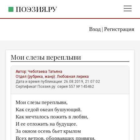
ПОЭЗИЯ.РУ
Вход
Регистрация
ГЛАВНОЕ МЕНЮ
|
ПОЭЗИЯ.РУ
ИЗДАТЕЛЬСТВО
Мои слезы переплыви
ЖАНРЫ
АВТОРЫ
Автор:
Чеботаева Татьяна
Отдел (рубрика, жанр):
Любовная лирика
КОММЕНТАРИИ
Дата и время публикации: 26.08.2019, 21:07:02
Сертификат Поэзия.ру: серия 557 № 145462
ЛИТСАЛОН
Мои слезы переплыви,
НОВОСТИ
Как седой океан бушующий.
ПРАВИЛА САЙТА
Как мечталось пожить в любви,
И ее отложить на будущее.
ОТДЕЛЫ И РУБРИКИ
За окном осень бьет крылом
ИЗБРАННОЕ
Всех ветров, оборвавших привязи,