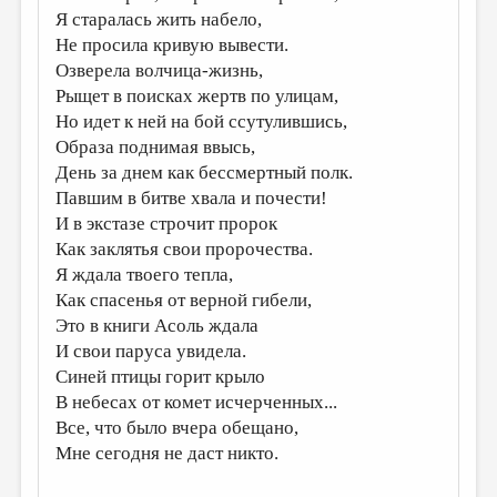
Я старалась жить набело,
ДАЙДЖЕСТ
Не просила кривую вывести.
Озверела волчица-жизнь,
ПРОИЗВЕДЕНИЯ
Рыщет в поисках жертв по улицам,
ПЕРЕВОДЫ
Но идет к ней на бой ссутулившись,
Образа поднимая ввысь,
КОНКУРСЫ
День за днем как бессмертный полк.
ДЕТСКАЯ КОМНАТА
Павшим в битве хвала и почести!
И в экстазе строчит пророк
КНИЖНАЯ ПОЛКА
Как заклятья свои пророчества.
ОБЗОР ЛИТЕРАТУРЫ
Я ждала твоего тепла,
Как спасенья от верной гибели,
СТРАНИЦЫ ПАМЯТИ
Это в книги Асоль ждала
ОБЪЯВЛЕНИЯ
И свои паруса увидела.
Синей птицы горит крыло
КОЛОНКА РЕДАКТОРА
В небесах от комет исчерченных...
РЕДКОЛЛЕГИЯ
Все, что было вчера обещано,
Мне сегодня не даст никто.
ОТ РЕДАКЦИИ