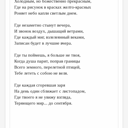
Холодным, но божественно прекрасным,
Где на рисунок в красках желто-красных
ДАЙДЖЕСТ
Роняет небо капли светлым днем.
ПРОИЗВЕДЕНИЯ
Где незаметно стынут вечера,
ПЕРЕВОДЫ
И звонок воздух, дышащий ветрами,
Где каждый миг, взлелеянный веками,
КОНКУРСЫ
Записан будет в лучшие вчера.
ДЕТСКАЯ КОМНАТА
Где ты поймешь, я больше не твоя,
КНИЖНАЯ ПОЛКА
Когда душа парит, поправ границы
Всего земного, перелетной птицей,
ОБЗОР ЛИТЕРАТУРЫ
Тебе лететь с собою не веля.
СТРАНИЦЫ ПАМЯТИ
Где каждая сгоревшая заря
ОБЪЯВЛЕНИЯ
На день один сближает с листопадом,
Где твоего я не увижу взгляда,
КОЛОНКА РЕДАКТОРА
Теряющего мир... до сентября.
РЕДКОЛЛЕГИЯ
ОТ РЕДАКЦИИ