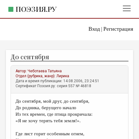
ПОЭЗИЯ.РУ
Вход
Регистрация
ГЛАВНОЕ МЕНЮ
|
ПОЭЗИЯ.РУ
ИЗДАТЕЛЬСТВО
До сентября
ЖАНРЫ
АВТОРЫ
Автор:
Чеботаева Татьяна
Отдел (рубрика, жанр):
Лирика
КОММЕНТАРИИ
Дата и время публикации: 14.08.2006, 23:24:51
Сертификат Поэзия.ру: серия 557 № 46818
ЛИТСАЛОН
До сентября, мой друг, до сентября,
НОВОСТИ
До родника, берущего начало
ПРАВИЛА САЙТА
Из тех времен, где птица прокричала:
«Я не хочу терять тебя земля!».
ОТДЕЛЫ И РУБРИКИ
Где лист горит особенным огнем,
ИЗБРАННОЕ