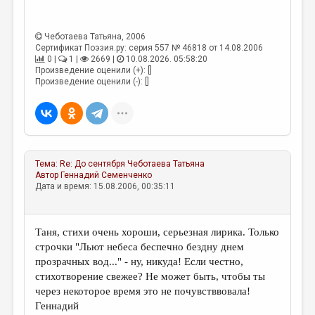
МАЛАЯ ПРОЗА
ЭССЕИСТИКА
Чеботаева Татьяна
, 2006
Сертификат Поэзия.ру: серия 557 № 46818 от 14.08.2006
ЛИТЕРАТУРОВЕДЕНИЕ
0 |
1 |
2669 |
10.08.2026. 05:58:20
Произведение оценили (+): []
КУЛЬТУРОВЕДЕНИЕ
Произведение оценили (-): []
ПУБЛИЦИСТИКА
РЕЦЕНЗИРОВАНИЕ
ЦИКЛЫ ПУБЛИКАЦИЙ
Тема:
Re: До сентября
Чеботаева Татьяна
ТРЕДИАКОВСКИЙ
Автор
Геннадий Семенченко
Дата и время: 15.08.2006, 00:35:11
МЕДИА
ВКОНТАКТЕ
Таня, стихи очень хороши, серьезная лирика. Только
строчки "Льют небеса беспечно бездну днем
прозрачных вод..." - ну, никуда! Если честно,
стихотворение свежее? Не может быть, чтобы ты
через некоторое время это не почувстввовала!
Геннадий