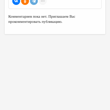
МАЛАЯ ПРОЗА
ЭССЕИСТИКА
Комментариев пока нет. Приглашаем Вас
ЛИТЕРАТУРОВЕДЕНИЕ
прокомментировать публикацию.
КУЛЬТУРОВЕДЕНИЕ
ПУБЛИЦИСТИКА
РЕЦЕНЗИРОВАНИЕ
ЦИКЛЫ ПУБЛИКАЦИЙ
ТРЕДИАКОВСКИЙ
МЕДИА
ВКОНТАКТЕ