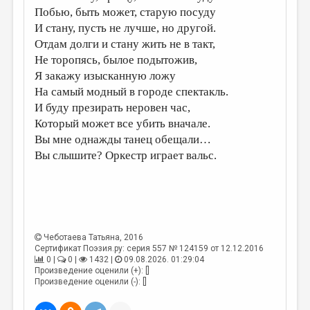
Побью, быть может, старую посуду
ДАЙДЖЕСТ
И стану, пусть не лучше, но другой.
Отдам долги и стану жить не в такт,
ПРОИЗВЕДЕНИЯ
Не торопясь, былое подытожив,
ПЕРЕВОДЫ
Я закажу изысканную ложу
На самый модный в городе спектакль.
КОНКУРСЫ
И буду презирать неровен час,
ДЕТСКАЯ КОМНАТА
Который может все убить вначале.
Вы мне однажды танец обещали…
КНИЖНАЯ ПОЛКА
Вы слышите? Оркестр играет вальс.
ОБЗОР ЛИТЕРАТУРЫ
СТРАНИЦЫ ПАМЯТИ
ОБЪЯВЛЕНИЯ
Чеботаева Татьяна
, 2016
КОЛОНКА РЕДАКТОРА
Сертификат Поэзия.ру: серия 557 № 124159 от 12.12.2016
0 |
0 |
1432 |
09.08.2026. 01:29:04
РЕДКОЛЛЕГИЯ
Произведение оценили (+): []
Произведение оценили (-): []
ОТ РЕДАКЦИИ