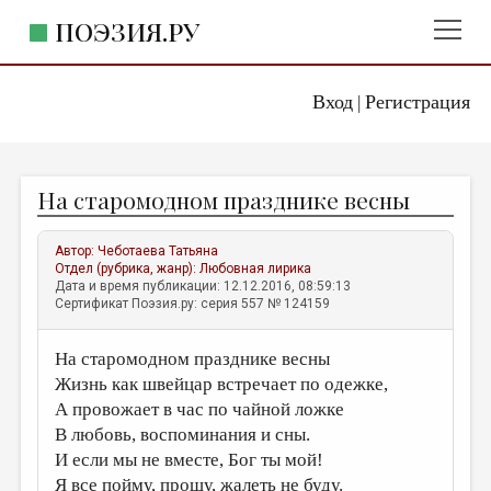
ПОЭЗИЯ.РУ
Вход
Регистрация
ГЛАВНОЕ МЕНЮ
|
ПОЭЗИЯ.РУ
ИЗДАТЕЛЬСТВО
На старомодном празднике весны
ЖАНРЫ
АВТОРЫ
Автор:
Чеботаева Татьяна
Отдел (рубрика, жанр):
Любовная лирика
КОММЕНТАРИИ
Дата и время публикации: 12.12.2016, 08:59:13
Сертификат Поэзия.ру: серия 557 № 124159
ЛИТСАЛОН
На старомодном празднике весны
НОВОСТИ
Жизнь как швейцар встречает по одежке,
ПРАВИЛА САЙТА
А провожает в час по чайной ложке
В любовь, воспоминания и сны.
ОТДЕЛЫ И РУБРИКИ
И если мы не вместе, Бог ты мой!
ИЗБРАННОЕ
Я все пойму, прощу, жалеть не буду.