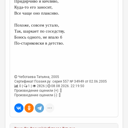
Придирчиво и кичливо,
Куда-то его заносит,
ДАЙДЖЕСТ
Все чаще оно плаксиво.
ПРОИЗВЕДЕНИЯ
Похоже, совсем устало,
ПЕРЕВОДЫ
Так, шаркает по соседству,
Боюсь одного, не впало б
КОНКУРСЫ
По-стариковски в детство.
ДЕТСКАЯ КОМНАТА
КНИЖНАЯ ПОЛКА
ОБЗОР ЛИТЕРАТУРЫ
Чеботаева Татьяна
, 2005
СТРАНИЦЫ ПАМЯТИ
Сертификат Поэзия.ру: серия 557 № 34949 от 02.06.2005
0 |
1 |
2826 |
08.08.2026. 22:19:50
ОБЪЯВЛЕНИЯ
Произведение оценили (+): []
Произведение оценили (-): []
КОЛОНКА РЕДАКТОРА
РЕДКОЛЛЕГИЯ
ОТ РЕДАКЦИИ