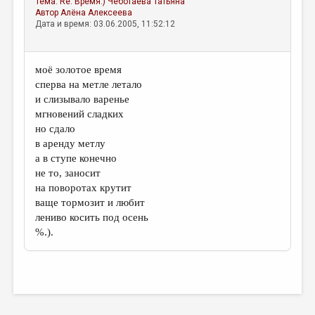
Тема:
Re: Время:)
Чеботаева Татьяна
МАЛАЯ ПРОЗА
Автор
Алёна Алексеева
Дата и время: 03.06.2005, 11:52:12
ЭССЕИСТИКА
ЛИТЕРАТУРОВЕДЕНИЕ
моё золотое время
КУЛЬТУРОВЕДЕНИЕ
сперва на метле летало
и слизывало варенье
ПУБЛИЦИСТИКА
мгновений сладких
РЕЦЕНЗИРОВАНИЕ
но сдало
в аренду метлу
ЦИКЛЫ ПУБЛИКАЦИЙ
а в ступе конечно
не то, заносит
ТРЕДИАКОВСКИЙ
на поворотах крутит
МЕДИА
ваще тормозит и любит
лениво косить под осень
ВКОНТАКТЕ
%.).