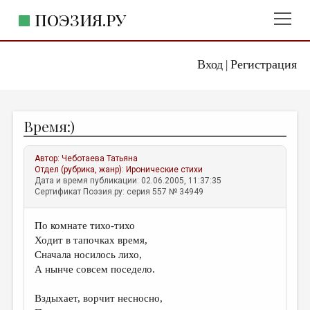
ПОЭЗИЯ.РУ
Вход
Регистрация
ГЛАВНОЕ МЕНЮ
|
ПОЭЗИЯ.РУ
ИЗДАТЕЛЬСТВО
Время:)
ЖАНРЫ
АВТОРЫ
Автор:
Чеботаева Татьяна
Отдел (рубрика, жанр):
Иронические стихи
КОММЕНТАРИИ
Дата и время публикации: 02.06.2005, 11:37:35
Сертификат Поэзия.ру: серия 557 № 34949
ЛИТСАЛОН
По комнате тихо-тихо
НОВОСТИ
Ходит в тапочках время,
ПРАВИЛА САЙТА
Сначала носилось лихо,
А нынче совсем поседело.
ОТДЕЛЫ И РУБРИКИ
Вздыхает, ворчит несносно,
ИЗБРАННОЕ