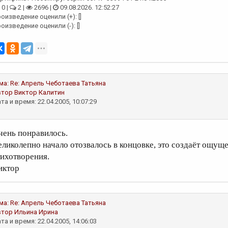
0 |
2 |
2696 |
09.08.2026. 12:52:27
оизведение оценили (+): []
оизведение оценили (-): []
ма:
Re: Апрель
Чеботаева Татьяна
втор
Виктор Калитин
та и время: 22.04.2005, 10:07:29
чень понравилось.
еликолепно начало отозвалось в концовке, это создаёт ощущ
тихотворения.
иктор
ма:
Re: Апрель
Чеботаева Татьяна
втор
Ильина Ирина
та и время: 22.04.2005, 14:06:03