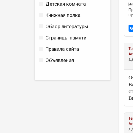
Детская комната
Пр
Книжная полка
Пр
Обзор литературы
Страницы памяти
Правила сайта
Те
А
Да
Объявления
О
В
с
В
Те
А
Да