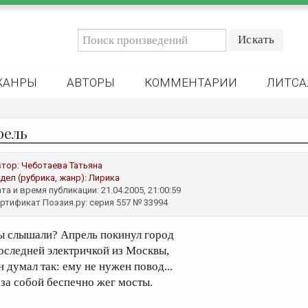
ЖАНРЫ
АВТОРЫ
КОММЕНТАРИИ
ЛИТСА
рель
втор:
Чеботаева Татьяна
дел (рубрика, жанр):
Лирика
та и время публикации: 21.04.2005, 21:00:59
ртификат Поэзия.ру: серия 557 № 33994
ы слышали? Апрель покинул город
оследней электричкой из Москвы,
н думал так: ему не нужен повод...
 за собой беспечно жег мосты.