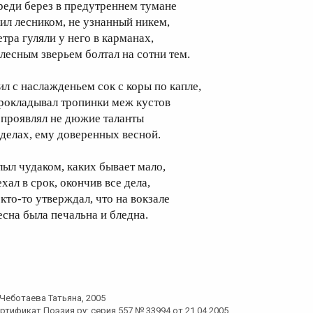
реди берез в предутреннем тумане
ил лесником, не узнанный никем,
етра гуляли у него в карманах,
 лесным зверьем болтал на сотни тем.
ил с наслажденьем сок с коры по капле,
рокладывал тропинки меж кустов
 проявлял не дюжие таланты
 делах, ему доверенных весной.
лыл чудаком, каких бывает мало,
хал в срок, окончив все дела,
 кто-то утверждал, что на вокзале
есна была печальна и бледна.
Чеботаева Татьяна
, 2005
ртификат Поэзия.ру: серия 557 № 33994 от 21.04.2005