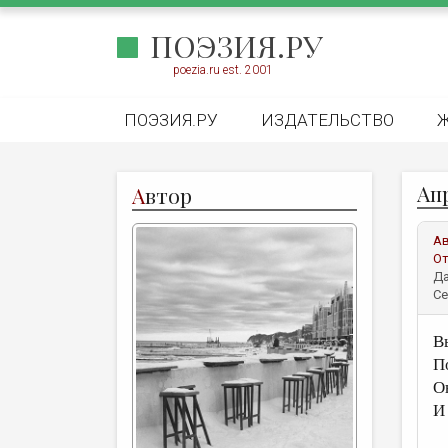
ПОЭЗИЯ.РУ
poezia.ru est. 2001
ПОЭЗИЯ.РУ
ИЗДАТЕЛЬСТВО
Ап
А
втор
А
От
Да
Се
В
П
О
И