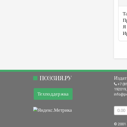
Т
П
Я
И
ПОЭЗИЯ.РУ
Издат
+7 (8
192019,
Техподдержка
info@po
© 2001 