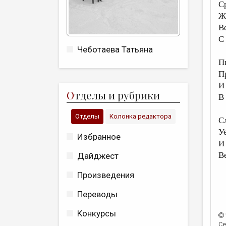
С
Ж
В
С
Чеботаева Татьяна
П
П
И
О
тделы и рубрики
В
Отделы
Колонка редактора
С
Уе
Избранное
И
В
Дайджест
Произведения
Переводы
Конкурсы
Се