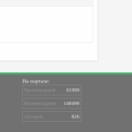
На портале:
Произведений:
91999
Комментариев:
148490
Авторов:
826