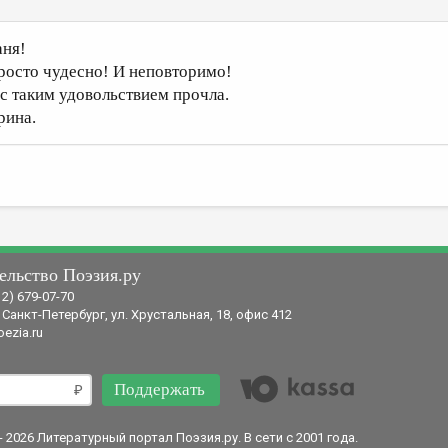
аня!
росто чудесно! И неповторимо!
 с таким удовольствием прочла.
рина.
ельство Поэзия.ру
12) 679-07-70
 Санкт-Петербург, ул. Хрустальная, 18, офис 412
ezia.ru
Поддержать
- 2026 Литературный портал Поэзия.ру. В сети с 2001 года.