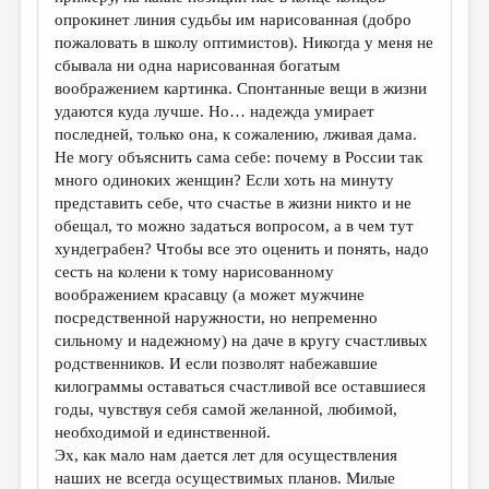
МАЛАЯ ПРОЗА
опрокинет линия судьбы им нарисованная (добро
пожаловать в школу оптимистов). Никогда у меня не
ЭССЕИСТИКА
сбывала ни одна нарисованная богатым
ЛИТЕРАТУРОВЕДЕНИЕ
воображением картинка. Спонтанные вещи в жизни
удаются куда лучше. Но… надежда умирает
КУЛЬТУРОВЕДЕНИЕ
последней, только она, к сожалению, лживая дама.
Не могу объяснить сама себе: почему в России так
ПУБЛИЦИСТИКА
много одиноких женщин? Если хоть на минуту
РЕЦЕНЗИРОВАНИЕ
представить себе, что счастье в жизни никто и не
обещал, то можно задаться вопросом, а в чем тут
ЦИКЛЫ ПУБЛИКАЦИЙ
хундеграбен? Чтобы все это оценить и понять, надо
сесть на колени к тому нарисованному
ТРЕДИАКОВСКИЙ
воображением красавцу (а может мужчине
МЕДИА
посредственной наружности, но непременно
сильному и надежному) на даче в кругу счастливых
ВКОНТАКТЕ
родственников. И если позволят набежавшие
килограммы оставаться счастливой все оставшиеся
годы, чувствуя себя самой желанной, любимой,
необходимой и единственной.
Эх, как мало нам дается лет для осуществления
наших не всегда осуществимых планов. Милые