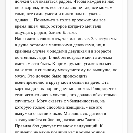
должен был оказаться рядом. Чтобы каждая из нас
не говорила, мол, все это давно не так, все можем
ДАЙДЖЕСТ
сами, все сами умеем и никто нам не указ…
ПРОИЗВЕДЕНИЯ
однако… Почему-то в толпе прохожих мы все
время ищем лицо, которое когда-то мечтали
ПЕРЕВОДЫ
ощущать рядом, близко-близко.
Наша жизнь сложилась, так или иначе. Зачастую мы
КОНКУРСЫ
в душе остаемся маленькими девочками, ну, в
ДЕТСКАЯ КОМНАТА
крайнем случае молодыми девушками в возрасте
почтенных леди. В любом возрасте мечта должна
КНИЖНАЯ ПОЛКА
иметь место быть. К примеру, моя усаживала меня
на колени к сильному мускулистому не вьюнуше, но
ОБЗОР ЛИТЕРАТУРЫ
мужу. Это должно было происходить
СТРАНИЦЫ ПАМЯТИ
всенепременно в кругу моей семьи на даче. Эта
картина до сих пор не дает мне покоя. Говорят, что
ОБЪЯВЛЕНИЯ
если чего-то очень хочешь, это должно обязательно
случиться. Могу сказать с убежденностью, на
КОЛОНКА РЕДАКТОРА
которую только способна женщина, - все это
выдумки счастливчиков. Мы лишь солдатики в
РЕДКОЛЛЕГИЯ
затянувшейся войне под названием "жизнь".
ОТ РЕДАКЦИИ
Правила боя диктует главнокомандующий. К
примеру, на какие позиции нас в конце концов