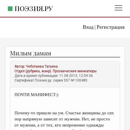
ПОЭЗИЯ.РУ
Вход
Регистрация
ГЛАВНОЕ МЕНЮ
|
ПОЭЗИЯ.РУ
ИЗДАТЕЛЬСТВО
Милым дамам
ЖАНРЫ
АВТОРЫ
Автор:
Чеботаева Татьяна
Отдел (рубрика, жанр):
Прозаические миниатюры
КОММЕНТАРИИ
Дата и время публикации: 11.08.2013, 12:09:36
Сертификат Поэзия.ру: серия 557 № 100480
ЛИТСАЛОН
ПОЧТИ МАНИФЕСТ:)
НОВОСТИ
ПРАВИЛА САЙТА
Почему-то пришло на ум. Счастье женщины до сих
пор напрямую зависит от мужчин. Нет, не просто
ОТДЕЛЫ И РУБРИКИ
от мужчин, а от тех, кто непременно однажды
ИЗБРАННОЕ