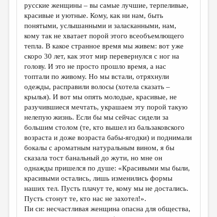
русские женщины – вы самые лучшие, терпеливые,
красивые и уютные. Кому, как ни нам, быть
понятыми, услышанными и заласканными, нам,
кому так не хватает порой этого всеобъемлющего
тепла. В какое странное время мы живем: вот уже
скоро 30 лет, как этот мир перевернулся с ног на
голову. И это не просто прошло время, а нас
топтали по живому. Но мы встали, отряхнули
одежды, расправили волосы (хотела сказать –
крылья). И вот мы опять молодые, красивые, не
разучившиеся мечтать, украшаем эту порой такую
нелепую жизнь. Если бы мы сейчас сидели за
большим столом (те, кто вышел из бальзаковского
возраста и доже возраста бабы-ягодки) и поднимали
бокалы с ароматным натуральным вином, я бы
сказала тост банальный до жути, но мне он
однажды пришелся по душе: «Красивыми мы были,
красивыми остались, лишь изменились формы
наших тел. Пусть плачут те, кому мы не достались.
Пусть стонут те, кто нас не захотел!».
Пи си: несчастливая женщина опасна для общества,