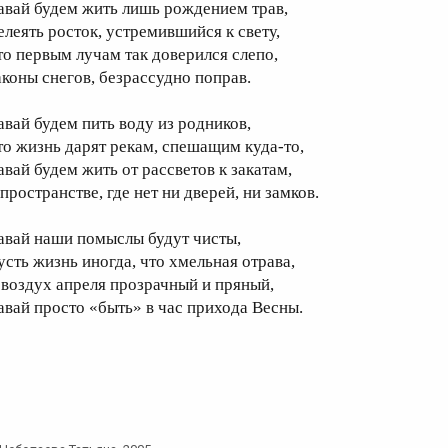
авай будем жить лишь рождением трав,
елеять росток, устремившийся к свету,
то первым лучам так доверился слепо,
аконы снегов, безрассудно поправ.
авай будем пить воду из родников,
то жизнь дарят рекам, спешащим куда-то,
авай будем жить от рассветов к закатам,
пространстве, где нет ни дверей, ни замков.
авай наши помыслы будут чисты,
усть жизнь иногда, что хмельная отрава,
 воздух апреля прозрачный и пряный,
авай просто «быть» в час прихода Весны.