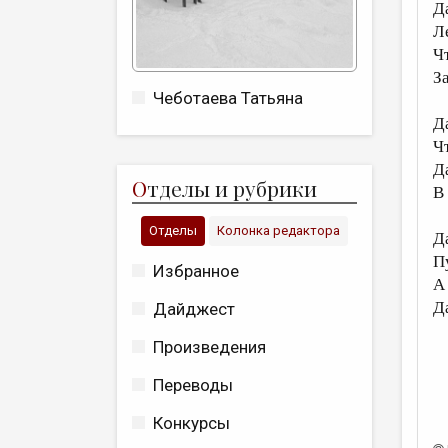
Д
Л
Ч
З
Чеботаева Татьяна
Д
Ч
Д
О
тделы и рубрики
В 
Отделы
Колонка редактора
Д
П
Избранное
А
Д
Дайджест
Произведения
Переводы
Конкурсы