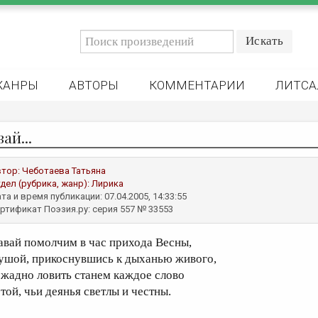
ЖАНРЫ
АВТОРЫ
КОММЕНТАРИИ
ЛИТСА
ай...
втор:
Чеботаева Татьяна
дел (рубрика, жанр):
Лирика
та и время публикации: 07.04.2005, 14:33:55
ртификат Поэзия.ру: серия 557 № 33553
авай помолчим в час прихода Весны,
ушой, прикоснувшись к дыханью живого,
 жадно ловить станем каждое слово
 той, чьи деянья светлы и честны.