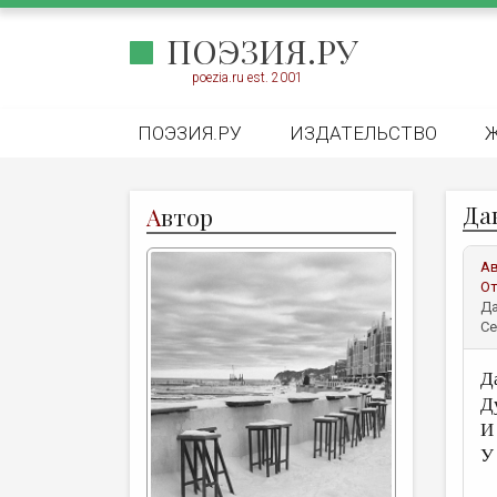
ПОЭЗИЯ.РУ
poezia.ru est. 2001
ПОЭЗИЯ.РУ
ИЗДАТЕЛЬСТВО
Дав
А
втор
А
От
Да
Се
Д
Д
И
У