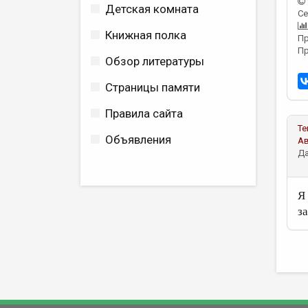
Детская комната
Се
Книжная полка
Пр
Пр
Обзор литературы
Страницы памяти
Правила сайта
Те
Объявления
А
Да
Я
з