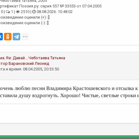
Чеботаева Татьяна
, 2005
ртификат Поэзия.ру: серия 557 № 33553 от 07.04.2005
0 |
1 |
2510 |
08.08.2026. 10:48:02
оизведение оценили (+): []
оизведение оценили (-): []
ма:
Re: Давай...
Чеботаева Татьяна
втор
Барановский Леонид
та и время: 08.04.2005, 20:33:50
 очень люблю песни Владимира Крастошевского и отсылка к 
аставила душу вздрогнуть. Хорошо! Чистые, светлые строки 