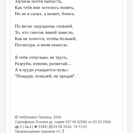
Заучила почти наизусть,
Как тебя мне хотелось понять,
ДАЙДЖЕСТ
Но не в силах, а может, боюсь.
ПРОИЗВЕДЕНИЯ
По весне ощущаешь сильней,
ПЕРЕВОДЫ
То, что снегом зимой занесло,
Как не хочется, чтобы больней,
КОНКУРСЫ
Посмотри, и меня понесло.
ДЕТСКАЯ КОМНАТА
Я тебя отпускаю, не трусь,
КНИЖНАЯ ПОЛКА
Разруби, измени, разметай…
А в груди учащается пульс:
ОБЗОР ЛИТЕРАТУРЫ
"Пощади, пожалей, не предай".
СТРАНИЦЫ ПАМЯТИ
ОБЪЯВЛЕНИЯ
КОЛОНКА РЕДАКТОРА
РЕДКОЛЛЕГИЯ
Чеботаева Татьяна
, 2006
Сертификат Поэзия.ру: серия 557 № 42585 от 03.03.2006
ОТ РЕДАКЦИИ
0 |
4 |
5388 |
09.08.2026. 18:13:01
Произведение оценили (+): []