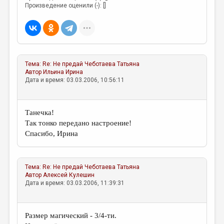
МАЛАЯ ПРОЗА
Произведение оценили (-): []
ЭССЕИСТИКА
ЛИТЕРАТУРОВЕДЕНИЕ
КУЛЬТУРОВЕДЕНИЕ
Тема:
Re: Не предай
Чеботаева Татьяна
ПУБЛИЦИСТИКА
Автор
Ильина Ирина
Дата и время: 03.03.2006, 10:56:11
РЕЦЕНЗИРОВАНИЕ
ЦИКЛЫ ПУБЛИКАЦИЙ
Танечка!
Так тонко передано настроение!
ТРЕДИАКОВСКИЙ
Спасибо, Ирина
МЕДИА
ВКОНТАКТЕ
Тема:
Re: Не предай
Чеботаева Татьяна
Автор
Алексей Кулешин
Дата и время: 03.03.2006, 11:39:31
Размер магический - 3/4-ти.