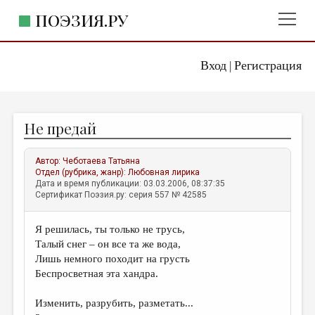
ПОЭЗИЯ.РУ
Вход
Регистрация
ГЛАВНОЕ МЕНЮ
|
ПОЭЗИЯ.РУ
ИЗДАТЕЛЬСТВО
Не предай
ЖАНРЫ
АВТОРЫ
Автор:
Чеботаева Татьяна
Отдел (рубрика, жанр):
Любовная лирика
КОММЕНТАРИИ
Дата и время публикации: 03.03.2006, 08:37:35
Сертификат Поэзия.ру: серия 557 № 42585
ЛИТСАЛОН
Я решилась, ты только не трусь,
НОВОСТИ
Талый снег – он все та же вода,
ПРАВИЛА САЙТА
Лишь немного походит на грусть
Беспросветная эта хандра.
ОТДЕЛЫ И РУБРИКИ
Изменить, разрубить, разметать...
ИЗБРАННОЕ