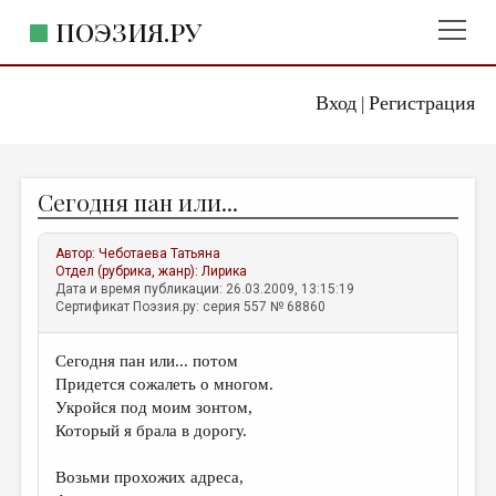
ПОЭЗИЯ.РУ
Вход
Регистрация
ГЛАВНОЕ МЕНЮ
|
ПОЭЗИЯ.РУ
ИЗДАТЕЛЬСТВО
Сегодня пан или...
ЖАНРЫ
АВТОРЫ
Автор:
Чеботаева Татьяна
Отдел (рубрика, жанр):
Лирика
КОММЕНТАРИИ
Дата и время публикации: 26.03.2009, 13:15:19
Сертификат Поэзия.ру: серия 557 № 68860
ЛИТСАЛОН
Сегодня пан или... потом
НОВОСТИ
Придется сожалеть о многом.
ПРАВИЛА САЙТА
Укройся под моим зонтом,
Который я брала в дорогу.
ОТДЕЛЫ И РУБРИКИ
Возьми прохожих адреса,
ИЗБРАННОЕ