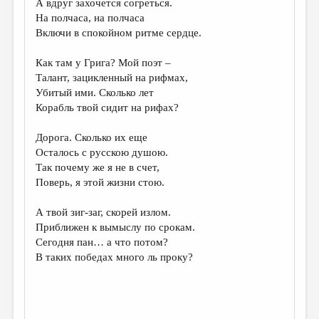
А вдруг захочется согреться.
На полчаса, на полчаса
ДАЙДЖЕСТ
Включи в спокойном ритме сердце.
ПРОИЗВЕДЕНИЯ
Как там у Грига? Мой поэт –
ПЕРЕВОДЫ
Талант, зацикленный на рифмах,
Убитый ими. Сколько лет
КОНКУРСЫ
Корабль твой сидит на рифах?
ДЕТСКАЯ КОМНАТА
Дорога. Сколько их еще
КНИЖНАЯ ПОЛКА
Осталось с русскою душою.
Так почему же я не в счет,
ОБЗОР ЛИТЕРАТУРЫ
Поверь, я этой жизни стою.
СТРАНИЦЫ ПАМЯТИ
А твой зиг-заг, скорей излом.
ОБЪЯВЛЕНИЯ
Приближен к вымыслу по срокам.
Сегодня пан… а что потом?
КОЛОНКА РЕДАКТОРА
В таких победах много ль проку?
РЕДКОЛЛЕГИЯ
ОТ РЕДАКЦИИ