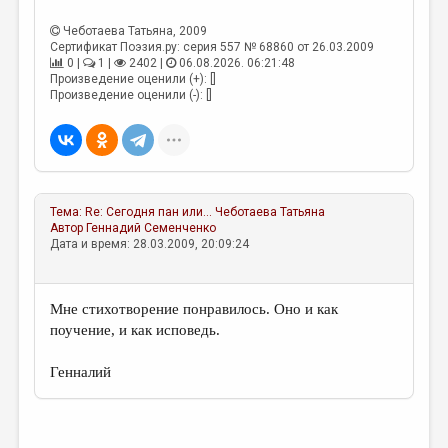
МАЛАЯ ПРОЗА
Чеботаева Татьяна
, 2009
ЭССЕИСТИКА
Сертификат Поэзия.ру: серия 557 № 68860 от 26.03.2009
0 |
1 |
2402 |
06.08.2026. 06:21:48
ЛИТЕРАТУРОВЕДЕНИЕ
Произведение оценили (+): []
Произведение оценили (-): []
КУЛЬТУРОВЕДЕНИЕ
ПУБЛИЦИСТИКА
РЕЦЕНЗИРОВАНИЕ
Тема:
Re: Сегодня пан или...
Чеботаева Татьяна
ЦИКЛЫ ПУБЛИКАЦИЙ
Автор
Геннадий Семенченко
Дата и время: 28.03.2009, 20:09:24
ТРЕДИАКОВСКИЙ
МЕДИА
Мне стихотворение понравилось. Оно и как
ВКОНТАКТЕ
поучение, и как исповедь.
Генналий