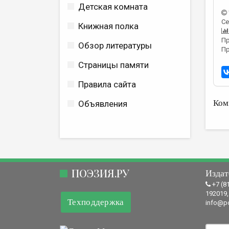
Детская комната
Се
Книжная полка
Пр
Обзор литературы
Пр
Страницы памяти
Правила сайта
Ком
Объявления
ПОЭЗИЯ.РУ
Издат
+7 (8
192019,
Техподдержка
info@po