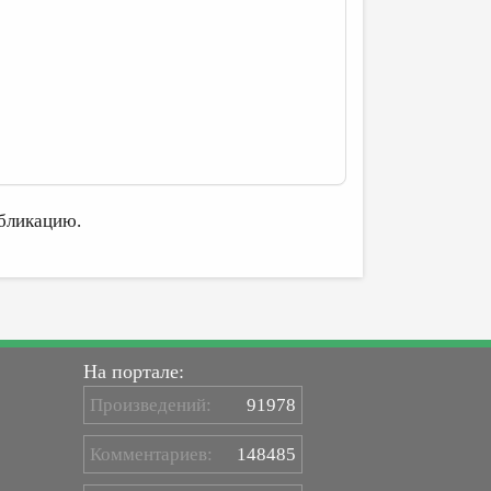
бликацию.
На портале:
Произведений:
91978
Комментариев:
148485