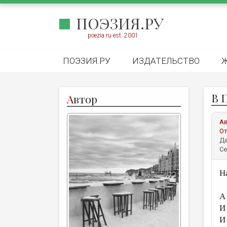
ПОЭЗИЯ.РУ
poezia.ru est. 2001
ПОЭЗИЯ.РУ
ИЗДАТЕЛЬСТВО
В 
А
втор
А
От
Да
Се
Н
А 
И
И