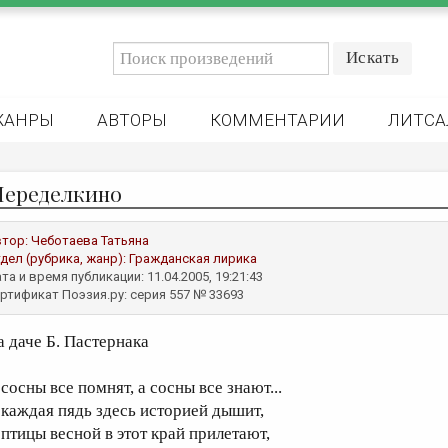
ЖАНРЫ
АВТОРЫ
КОММЕНТАРИИ
ЛИТСА
Переделкино
втор:
Чеботаева Татьяна
дел (рубрика, жанр):
Гражданская лирика
та и время публикации: 11.04.2005, 19:21:43
ртификат Поэзия.ру: серия 557 № 33693
а даче Б. Пастернака
сосны все помнят, а сосны все знают...
 каждая пядь здесь историей дышит,
 птицы весной в этот край прилетают,