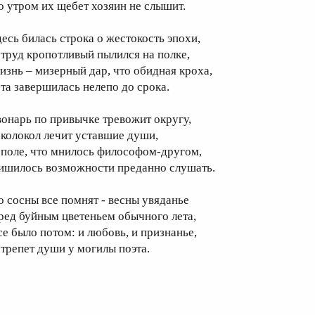
о утром их щебет хозяин не слышит.
десь билась строка о жестокость эпохи,
 труд кропотливый пылился на полке,
изнь – мизерный дар, что обидная кроха,
 та завершилась нелепо до срока.
вонарь по привычке тревожит округу,
 колокол лечит уставшие души,
 поле, что мнилось философом-другом,
ишилось возможности преданно слушать.
о сосны все помнят - весны увяданье
ред буйным цветеньем обычного лета,
се было потом: и любовь, и признанье,
 трепет души у могилы поэта.