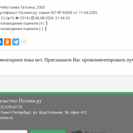
Чеботаева Татьяна
, 2005
ртификат Поэзия.ру: серия 557 № 33693 от 11.04.2005
0 |
0 |
2514 |
06.08.2026. 21:44:10
оизведение оценили (+): []
оизведение оценили (-): []
ментариев пока нет. Приглашаем Вас прокомментировать пу
ельство Поэзия.ру
12) 679-07-70
 Санкт-Петербург, ул. Хрустальная, 18, офис 412
ezia.ru