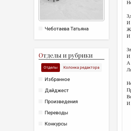
Н
З
И
Чеботаева Татьяна
Ж
И
З
О
тделы и рубрики
И
А
Отделы
Колонка редактора
Л
Избранное
Н
П
Дайджест
В
Произведения
И
Переводы
Конкурсы