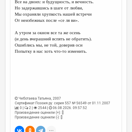
Все на двоих: и будущность, и вечность.
Но задержавшись в шаге от любви,
ДАЙДЖЕСТ
Мы охраняли хрупкость нашей встречи
ПРОИЗВЕДЕНИЯ
От неизбежных после «се ля ви».
ПЕРЕВОДЫ
А утром за окном все та же осень
(и день вчерашний вспять не обратить).
КОНКУРСЫ
Ошиблись мы, не той, доверив оси
ДЕТСКАЯ КОМНАТА
Попытку в нас хоть что-то изменить.
КНИЖНАЯ ПОЛКА
ОБЗОР ЛИТЕРАТУРЫ
СТРАНИЦЫ ПАМЯТИ
ОБЪЯВЛЕНИЯ
Чеботаева Татьяна
, 2007
Сертификат Поэзия.ру: серия 557 № 56549 от 01.11.2007
КОЛОНКА РЕДАКТОРА
0 |
2 |
2544 |
06.08.2026. 09:57:52
РЕДКОЛЛЕГИЯ
Произведение оценили (+): []
Произведение оценили (-): []
ОТ РЕДАКЦИИ