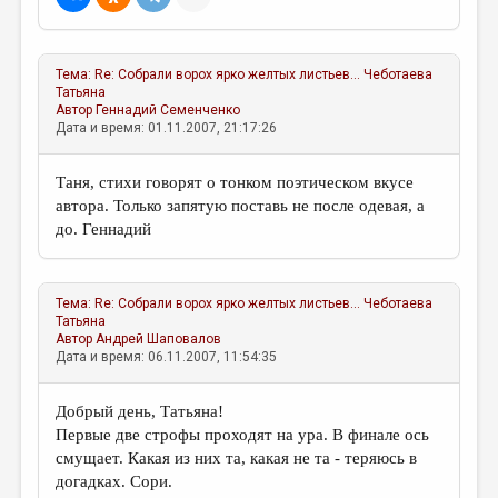
МАЛАЯ ПРОЗА
ЭССЕИСТИКА
Тема:
Re: Собрали ворох ярко желтых листьев...
Чеботаева
ЛИТЕРАТУРОВЕДЕНИЕ
Татьяна
Автор
Геннадий Семенченко
КУЛЬТУРОВЕДЕНИЕ
Дата и время: 01.11.2007, 21:17:26
ПУБЛИЦИСТИКА
Таня, стихи говорят о тонком поэтическом вкусе
РЕЦЕНЗИРОВАНИЕ
автора. Только запятую поставь не после одевая, а
до. Геннадий
ЦИКЛЫ ПУБЛИКАЦИЙ
ТРЕДИАКОВСКИЙ
Тема:
Re: Собрали ворох ярко желтых листьев...
Чеботаева
МЕДИА
Татьяна
Автор
Андрей Шаповалов
ВКОНТАКТЕ
Дата и время: 06.11.2007, 11:54:35
Добрый день, Татьяна!
Первые две строфы проходят на ура. В финале ось
смущает. Какая из них та, какая не та - теряюсь в
догадках. Сори.