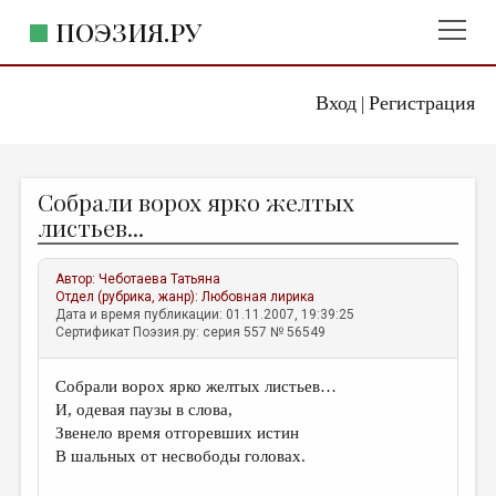
ПОЭЗИЯ.РУ
Вход
Регистрация
ГЛАВНОЕ МЕНЮ
|
ПОЭЗИЯ.РУ
ИЗДАТЕЛЬСТВО
Собрали ворох ярко желтых
ЖАНРЫ
листьев...
АВТОРЫ
Автор:
Чеботаева Татьяна
КОММЕНТАРИИ
Отдел (рубрика, жанр):
Любовная лирика
Дата и время публикации: 01.11.2007, 19:39:25
ЛИТСАЛОН
Сертификат Поэзия.ру: серия 557 № 56549
НОВОСТИ
Собрали ворох ярко желтых листьев…
ПРАВИЛА САЙТА
И, одевая паузы в слова,
Звенело время отгоревших истин
ОТДЕЛЫ И РУБРИКИ
В шальных от несвободы головах.
ИЗБРАННОЕ