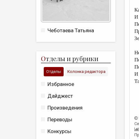
К
И
П
Чеботаева Татьяна
П
З
Н
О
тделы и рубрики
П
П
Отделы
Колонка редактора
И
Та
Избранное
Дайджест
Произведения
Переводы
Се
Конкурсы
Пр