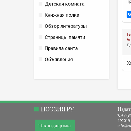
Пр
Детская комната
Книжная полка
Обзор литературы
Те
Страницы памяти
А
Да
Правила сайта
Объявления
Х
ПОЭЗИЯ.РУ
Издат
+7 (8
192019,
Техподдержка
info@po