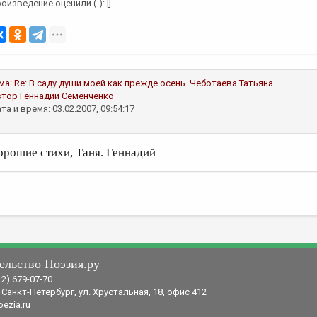
оизведение оценили (-): []
ма:
Re: В саду души моей как прежде осень.
Чеботаева Татьяна
втор
Геннадий Семенченко
та и время: 03.02.2007, 09:54:17
орошие стихи, Таня. Геннадий
ельство Поэзия.ру
12) 679-07-70
 Санкт-Петербург, ул. Хрустальная, 18, офис 412
ezia.ru