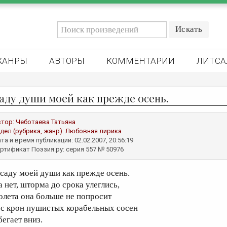
ЖАНРЫ
АВТОРЫ
КОММЕНТАРИИ
ЛИТСА
саду души моей как прежде осень.
втор:
Чеботаева Татьяна
дел (рубрика, жанр):
Любовная лирика
та и время публикации: 02.02.2007, 20:56:19
ртификат Поэзия.ру: серия 557 № 50976
 саду моей души как прежде осень.
а нет, шторма до срока улеглись,
олета она больше не попросит
 с крон пушистых корабельных сосен
бегает вниз.