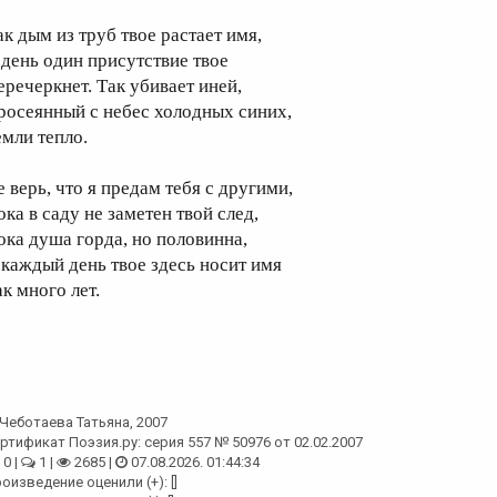
ак дым из труб твое растает имя,
 день один присутствие твое
еречеркнет. Так убивает иней,
росеянный с небес холодных синих,
емли тепло.
е верь, что я предам тебя с другими,
ока в саду не заметен твой след,
ока душа горда, но половинна,
 каждый день твое здесь носит имя
к много лет.
Чеботаева Татьяна
, 2007
ртификат Поэзия.ру: серия 557 № 50976 от 02.02.2007
0 |
1 |
2685 |
07.08.2026. 01:44:34
оизведение оценили (+): []