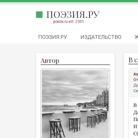
ПОЭЗИЯ.РУ
poezia.ru est. 2001
ПОЭЗИЯ.РУ
ИЗДАТЕЛЬСТВО
В 
А
втор
А
От
Да
Се
В
Д
П
И
С