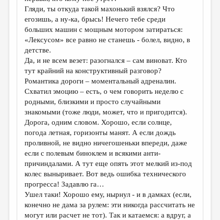
МАЛАЯ ПРОЗА
Гляди, ты откуда такой махонький взялся? Что
егозишь, а ну-ка, брысь! Нечего тебе среди
ЭССЕИСТИКА
больших машин с мощным мотором затираться:
ЛИТЕРАТУРОВЕДЕНИЕ
«Лексусом» все равно не станешь - болел, видно, в
детстве.
КУЛЬТУРОВЕДЕНИЕ
Да, и не всем везет: разогнался – сам виноват. Кто
тут крайний на конструктивный разговор?
ПУБЛИЦИСТИКА
Романтика дороги – моментальный адреналин.
РЕЦЕНЗИРОВАНИЕ
Схватил эмоцию – есть, о чем говорить неделю с
родными, близкими и просто случайными
ЦИКЛЫ ПУБЛИКАЦИЙ
знакомыми (тоже люди, может, что и пригодится).
Дорога, одним словом. Хорошо, если солнце,
ТРЕДИАКОВСКИЙ
погода летная, горизонты манят. А если дождь
МЕДИА
проливной, не видно ничегошеньки впереди, даже
если с полевым биноклем и всякими анти-
ВКОНТАКТЕ
причиндалами. А тут еще опять этот мелкий из-под
колес выныривает. Вот ведь ошибка технического
прогресса! Задавлю га…
Ушел таки! Хорошо ему, нырнул - и в дамках (если,
конечно не дама за рулем: эти никогда рассчитать не
могут или расчет не тот). Так и катаемся: а вдруг, а