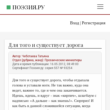
ПОЭЗИЯ.РУ
Вход
Регистрация
ГЛАВНОЕ МЕНЮ
|
ПОЭЗИЯ.РУ
ИЗДАТЕЛЬСТВО
Для того и существует дорога
ЖАНРЫ
АВТОРЫ
Автор:
Чеботаева Татьяна
Отдел (рубрика, жанр):
Прозаические миниатюры
КОММЕНТАРИИ
Дата и время публикации: 16.05.2012, 08:49:00
Сертификат Поэзия.ру: серия 557 № 93254
ЛИТСАЛОН
Для того и существует дорога, чтобы отдыхала
НОВОСТИ
голова и уставали ноги. Не так важно, куда она
ПРАВИЛА САЙТА
ведет, важнее то, где и чем она заканчивается.
Идешь, идешь, и вдруг - знак «кирпич», шлагбаум с
надписью: «А дальше – как знаешь!». Сюрприз! И
ОТДЕЛЫ И РУБРИКИ
как быть в данной сложившейся ситуации, когда
ИЗБРАННОЕ