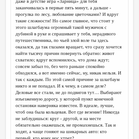
даже в детстве игра «Зарница» для тебя
заканчивалась в первые пять минут, а дальше -
ДАЙДЖЕСТ
прогулка по лесу, любование цветочками? И вдруг
ПРОИЗВЕДЕНИЯ
такие сложности! Но самое главное, что стоит у
этого шлагбаума огромный такой мужичок с
ПЕРЕВОДЫ
дубиной в руке и спрашивает у тебя, нерадивого
путешественника, по чьей злой воле ты здесь
КОНКУРСЫ
оказался, да так глазами вращает, что сразу хочется
ДЕТСКАЯ КОМНАТА
найти тысячу причин повернуть обратно: живот
схватило; вдруг вспомнилось, что дома ждут;
КНИЖНАЯ ПОЛКА
совсем забыл то, без чего раньше спокойно
обходился, а вот именно сейчас, ну, никак нельзя. И
ОБЗОР ЛИТЕРАТУРЫ
так с каждым. По этой самой причине за шлагбаум
СТРАНИЦЫ ПАМЯТИ
никто и не попадал. И к чему, в самом деле?
Деловые все стали, не до подвигов тут… Выбирают
ОБЪЯВЛЕНИЯ
изъезженную дорогу, у которой пункт конечной
остановки наверняка известен. В идеале, лучше,
КОЛОНКА РЕДАКТОРА
чтоб она была кольцевая. Вот где везение! Никогда
не заблудишься: круг - другой, и на месте
РЕДКОЛЛЕГИЯ
обязательно окажешься, не промахнешься. Так и
ОТ РЕДАКЦИИ
ходят, а чаще гоняют на шикарных авто: кто
первый, кто кому нос утрет?