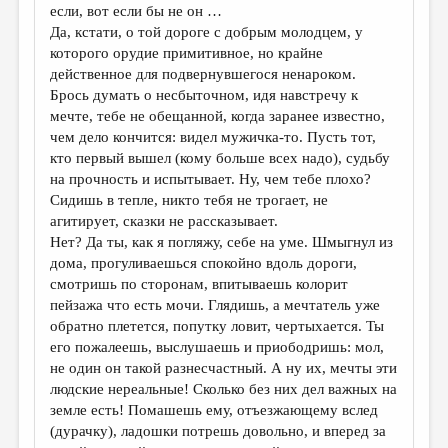
если, вот если бы не он …
Да, кстати, о той дороге с добрым молодцем, у
которого орудие примитивное, но крайне
действенное для подвернувшегося ненароком.
Брось думать о несбыточном, идя навстречу к
мечте, тебе не обещанной, когда заранее известно,
чем дело кончится: видел мужичка-то. Пусть тот,
кто первый вышел (кому больше всех надо), судьбу
на прочность и испытывает. Ну, чем тебе плохо?
Сидишь в тепле, никто тебя не трогает, не
агитирует, сказки не рассказывает.
Нет? Да ты, как я погляжу, себе на уме. Шмыгнул из
дома, прогуливаешься спокойно вдоль дороги,
смотришь по сторонам, впитываешь колорит
пейзажа что есть мочи. Глядишь, а мечтатель уже
обратно плетется, попутку ловит, чертыхается. Ты
его пожалеешь, выслушаешь и приободришь: мол,
не один он такой разнесчастный. А ну их, мечты эти
людские нереальные! Сколько без них дел важных на
земле есть! Помашешь ему, отъезжающему вслед
(дурачку), ладошки потрешь довольно, и вперед за