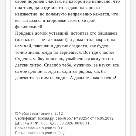
своей порцией счастья, на которой не написано, что
она твоя, да и где место выдачи наверняка
неизвестно, но почему-то непременно кажется, что
вся загвоздка в здоровяке этом с хитрой
физиономией.
Придешь домой уставший, истоптав сто башмаков
(или колес – не так важно), а дома стол накрыт, на
нем чай, плюшки и другие сладости, как будто
точно знали, когда ты вернешься. Вот где счастье.
Сядешь, чайку попьешь, улыбнешься кому-то по-
детски хитро. Спасибо тебе, мужичок, за науку: все
самое ценное всегда находится рядом, как бы
далеко ты за ним не ходил. А дальше - как знаешь!
Чеботаева Татьяна
, 2012
Сертификат Поэзия.ру: серия 557 № 93254 от 16.05.2012
0 |
0 |
1656 |
08.08.2026. 00:06:11
Произведение оценили (+): []
Произведение оценили (-): []