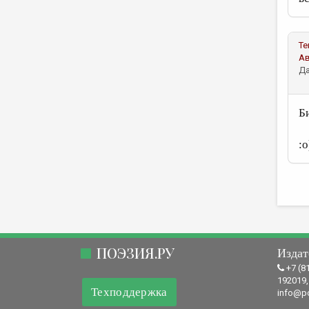
Те
А
Да
Би
:
ПОЭЗИЯ.РУ
Издат
+7 (8
192019,
Техподдержка
info@po