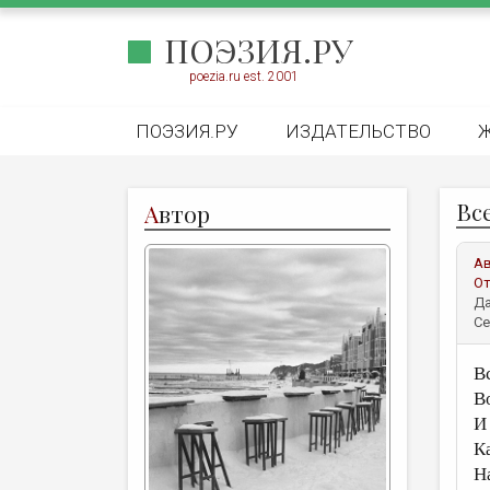
ПОЭЗИЯ.РУ
poezia.ru est. 2001
ПОЭЗИЯ.РУ
ИЗДАТЕЛЬСТВО
Все
А
втор
А
От
Да
Се
Вс
В
И
К
Н