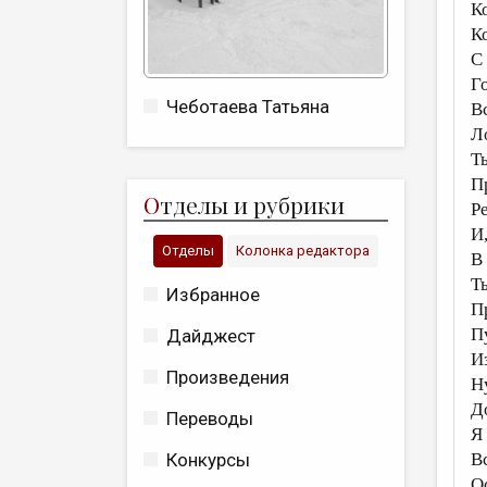
К
К
С
Г
Чеботаева Татьяна
Вс
Л
Т
П
О
тделы и рубрики
Р
И,
Отделы
Колонка редактора
В 
Ты
Избранное
П
П
Дайджест
И
Произведения
Ну
Д
Переводы
Я
Вс
Конкурсы
О