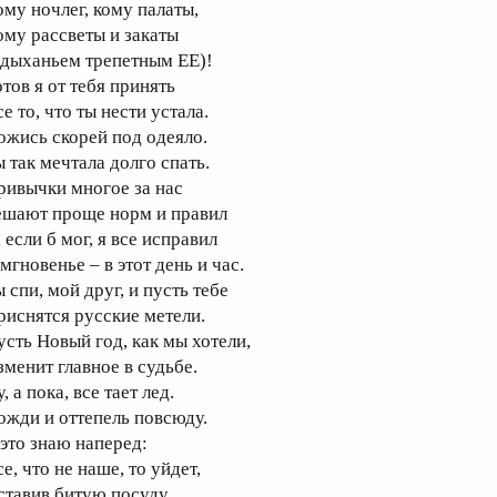
ому ночлег, кому палаты,
ому рассветы и закаты
 дыханьем трепетным ЕЕ)!
отов я от тебя принять
е то, что ты нести устала.
ожись скорей под одеяло.
ы так мечтала долго спать.
ривычки многое за нас
ешают проще норм и правил
 если б мог, я все исправил
мгновенье – в этот день и час.
 спи, мой друг, и пусть тебе
риснятся русские метели.
усть Новый год, как мы хотели,
зменит главное в судьбе.
, а пока, все тает лед.
ожди и оттепель повсюду.
 это знаю наперед:
е, что не наше, то уйдет,
ставив битую посуду.