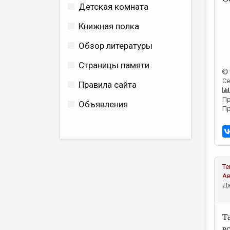
Детская комната
Книжная полка
Обзор литературы
Страницы памяти
Се
Правила сайта
Пр
Объявления
Пр
Те
А
Да
Та
вс