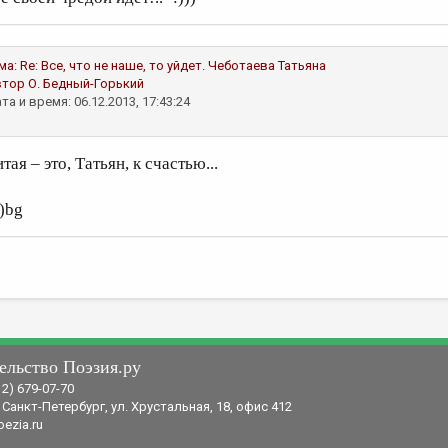
ма:
Re: Все, что не наше, то уйдет.
Чеботаева Татьяна
втор
О. Бедный-Горький
та и время: 06.12.2013, 17:43:24
тая – это, Татьян, к счастью...
о)bg
ельство Поэзия.ру
12) 679-07-70
 Санкт-Петербург, ул. Хрустальная, 18, офис 412
ezia.ru