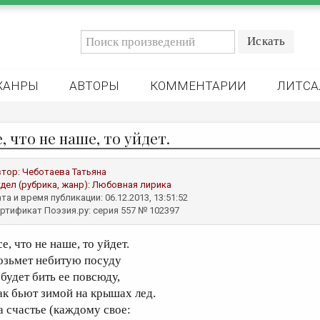
ЖАНРЫ
АВТОРЫ
КОММЕНТАРИИ
ЛИТСА
, что не наше, то уйдет.
втор:
Чеботаева Татьяна
дел (рубрика, жанр):
Любовная лирика
та и время публикации: 06.12.2013, 13:51:52
ртификат Поэзия.ру: серия 557 № 102397
е, что не наше, то уйдет.
озьмет небитую посуду
 будет бить ее повсюду,
ак бьют зимой на крышах лед.
а счастье (каждому свое: