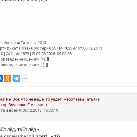
Чеботаева Татьяна
, 2013
ртификат Поэзия.ру: серия 557 № 102397 от 06.12.2013
0 |
2 |
1879 |
07.08.2026. 09:02:58
оизведение оценили (+): []
оизведение оценили (-): []
ма:
Re: Все, что не наше, то уйдет.
Чеботаева Татьяна
втор
Вячеслав Егиазаров
та и время: 06.12.2013, 16:30:19
Ет лёд, таЕт лёд -
ё своей чредой идёт!.. -:)))