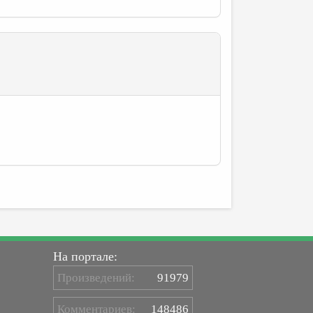
На портале:
Произведений:
91979
Комментариев:
148486