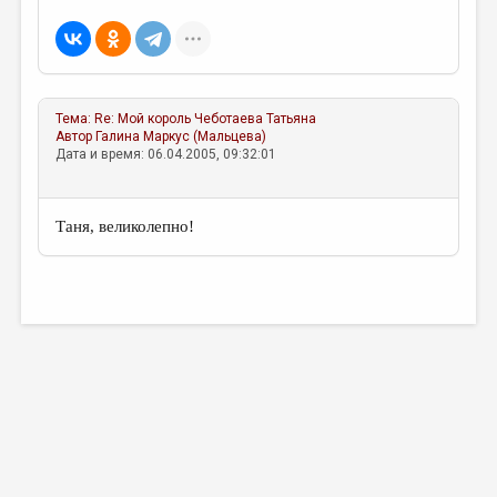
МАЛАЯ ПРОЗА
ЭССЕИСТИКА
ЛИТЕРАТУРОВЕДЕНИЕ
Тема:
Re: Мой король
Чеботаева Татьяна
КУЛЬТУРОВЕДЕНИЕ
Автор
Галина Маркус (Мальцева)
Дата и время: 06.04.2005, 09:32:01
ПУБЛИЦИСТИКА
РЕЦЕНЗИРОВАНИЕ
Таня, великолепно!
ЦИКЛЫ ПУБЛИКАЦИЙ
ТРЕДИАКОВСКИЙ
МЕДИА
ВКОНТАКТЕ