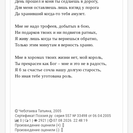
День прошел и коня ты седлаешь в дорогу,
Для меня оставляешь лишь взгляд у порога
ДАЙДЖЕСТ
Да хранивший когда-то тебя амулет.
ПРОИЗВЕДЕНИЯ
Мне не надо трофеев, добытых в бою,
ПЕРЕВОДЫ
Ни подарков твоих и ни подвигов ратных,
Я живу лишь когда ты вернешься обратно,
КОНКУРСЫ
Только этим минутам я верность храню.
ДЕТСКАЯ КОМНАТА
Мне в хоромах твоих жизни нет, мой король,
КНИЖНАЯ ПОЛКА
Ты прекрасен как Бог – мне и это не в радость,
Я б за счастье сочла нашу долгую старость,
ОБЗОР ЛИТЕРАТУРЫ
Но иная тебе уготована роль.
СТРАНИЦЫ ПАМЯТИ
ОБЪЯВЛЕНИЯ
КОЛОНКА РЕДАКТОРА
Чеботаева Татьяна
, 2005
РЕДКОЛЛЕГИЯ
Сертификат Поэзия.ру: серия 557 № 33498 от 06.04.2005
0 |
1 |
2921 |
07.08.2026. 22:48:19
ОТ РЕДАКЦИИ
Произведение оценили (+): []
Произведение оценили (-): []