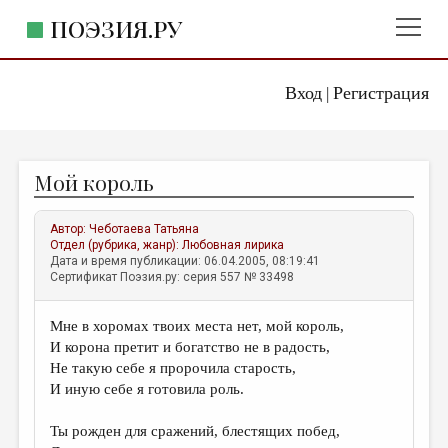
ПОЭЗИЯ.РУ
Вход
Регистрация
ГЛАВНОЕ МЕНЮ
|
ПОЭЗИЯ.РУ
ИЗДАТЕЛЬСТВО
Мой король
ЖАНРЫ
АВТОРЫ
Автор:
Чеботаева Татьяна
Отдел (рубрика, жанр):
Любовная лирика
КОММЕНТАРИИ
Дата и время публикации: 06.04.2005, 08:19:41
Сертификат Поэзия.ру: серия 557 № 33498
ЛИТСАЛОН
Мне в хоромах твоих места нет, мой король,
НОВОСТИ
И корона претит и богатство не в радость,
ПРАВИЛА САЙТА
Не такую себе я пророчила старость,
И иную себе я готовила роль.
ОТДЕЛЫ И РУБРИКИ
Ты рожден для сражений, блестящих побед,
ИЗБРАННОЕ