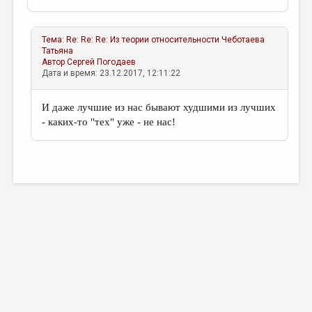
МАЛАЯ ПРОЗА
ЭССЕИСТИКА
Тема:
Re: Re: Re: Из теории относительности
Чеботаева
Татьяна
ЛИТЕРАТУРОВЕДЕНИЕ
Автор
Сергей Погодаев
Дата и время: 23.12.2017, 12:11:22
КУЛЬТУРОВЕДЕНИЕ
ПУБЛИЦИСТИКА
И даже лучшие из нас бывают худшими из лучших
- каких-то "тех" уже - не нас!
РЕЦЕНЗИРОВАНИЕ
ЦИКЛЫ ПУБЛИКАЦИЙ
ТРЕДИАКОВСКИЙ
МЕДИА
ВКОНТАКТЕ