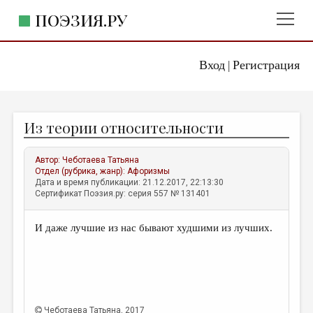
ПОЭЗИЯ.РУ
Вход
Регистрация
ГЛАВНОЕ МЕНЮ
|
ПОЭЗИЯ.РУ
ИЗДАТЕЛЬСТВО
Из теории относительности
ЖАНРЫ
АВТОРЫ
Автор:
Чеботаева Татьяна
Отдел (рубрика, жанр):
Афоризмы
КОММЕНТАРИИ
Дата и время публикации: 21.12.2017, 22:13:30
Сертификат Поэзия.ру: серия 557 № 131401
ЛИТСАЛОН
И даже лучшие из нас бывают худшими из лучших.
НОВОСТИ
ПРАВИЛА САЙТА
ОТДЕЛЫ И РУБРИКИ
ИЗБРАННОЕ
Чеботаева Татьяна
, 2017