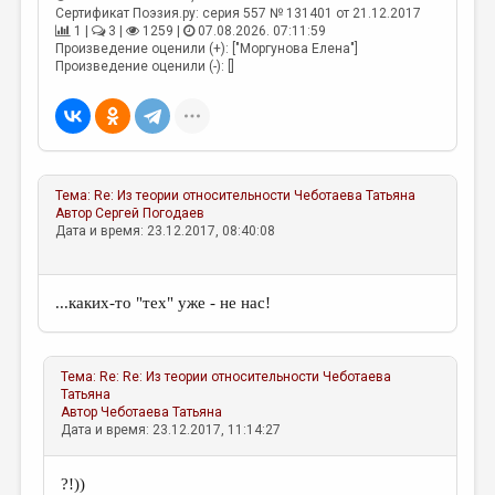
Сертификат Поэзия.ру: серия 557 № 131401 от 21.12.2017
ДАЙДЖЕСТ
1 |
3 |
1259 |
07.08.2026. 07:11:59
Произведение оценили (+): ["Моргунова Елена"]
Произведение оценили (-): []
ПРОИЗВЕДЕНИЯ
ПЕРЕВОДЫ
КОНКУРСЫ
ДЕТСКАЯ КОМНАТА
Тема:
Re: Из теории относительности
Чеботаева Татьяна
Автор
Сергей Погодаев
КНИЖНАЯ ПОЛКА
Дата и время: 23.12.2017, 08:40:08
ОБЗОР ЛИТЕРАТУРЫ
СТРАНИЦЫ ПАМЯТИ
...каких-то "тех" уже - не нас!
ОБЪЯВЛЕНИЯ
Тема:
Re: Re: Из теории относительности
Чеботаева
КОЛОНКА РЕДАКТОРА
Татьяна
Автор
Чеботаева Татьяна
РЕДКОЛЛЕГИЯ
Дата и время: 23.12.2017, 11:14:27
ОТ РЕДАКЦИИ
?!))