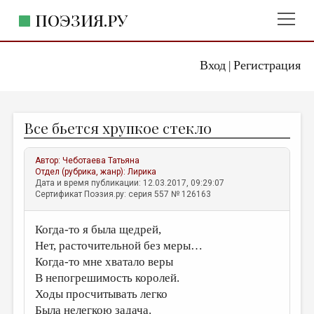
ПОЭЗИЯ.РУ
Вход
Регистрация
ГЛАВНОЕ МЕНЮ
|
ПОЭЗИЯ.РУ
ИЗДАТЕЛЬСТВО
Все бьется хрупкое стекло
ЖАНРЫ
АВТОРЫ
Автор:
Чеботаева Татьяна
Отдел (рубрика, жанр):
Лирика
КОММЕНТАРИИ
Дата и время публикации: 12.03.2017, 09:29:07
Сертификат Поэзия.ру: серия 557 № 126163
ЛИТСАЛОН
Когда-то я была щедрей,
НОВОСТИ
Нет, расточительной без меры…
ПРАВИЛА САЙТА
Когда-то мне хватало веры
В непогрешимость королей.
ОТДЕЛЫ И РУБРИКИ
Ходы просчитывать легко
ИЗБРАННОЕ
Была нелегкою задача.