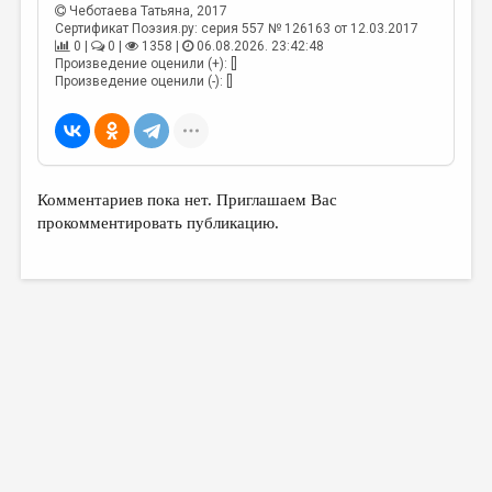
МАЛАЯ ПРОЗА
Чеботаева Татьяна
, 2017
Сертификат Поэзия.ру: серия 557 № 126163 от 12.03.2017
ЭССЕИСТИКА
0 |
0 |
1358 |
06.08.2026. 23:42:48
Произведение оценили (+): []
ЛИТЕРАТУРОВЕДЕНИЕ
Произведение оценили (-): []
КУЛЬТУРОВЕДЕНИЕ
ПУБЛИЦИСТИКА
РЕЦЕНЗИРОВАНИЕ
Комментариев пока нет. Приглашаем Вас
прокомментировать публикацию.
ЦИКЛЫ ПУБЛИКАЦИЙ
ТРЕДИАКОВСКИЙ
МЕДИА
ВКОНТАКТЕ