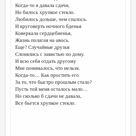
Когда-то я давала сдачи,
ДАЙДЖЕСТ
Но билось хрупкое стекло.
Любилось дольше, чем спалось.
ПРОИЗВЕДЕНИЯ
И круговерть ночного бденья
ПЕРЕВОДЫ
Коверкала сердцебиенья,
Жизнь полагая на авось.
КОНКУРСЫ
Еще? Случайные друзья
ДЕТСКАЯ КОМНАТА
Слонялись с завистью по дому.
И всю себя отдать другому
КНИЖНАЯ ПОЛКА
Мне понималось, что нельзя.
ОБЗОР ЛИТЕРАТУРЫ
Когда-то… Как простить его
За то, что быстро прошлым стало?
СТРАНИЦЫ ПАМЯТИ
Пусть той меня осталось мало…
ОБЪЯВЛЕНИЯ
Но сколько б сдачи не давала,
Все бьется хрупкое стекло.
КОЛОНКА РЕДАКТОРА
РЕДКОЛЛЕГИЯ
ОТ РЕДАКЦИИ