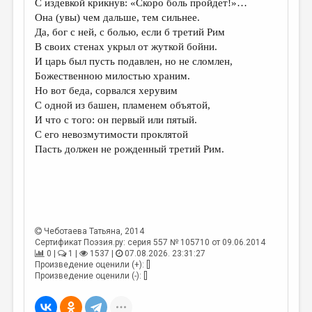
С издевкой крикнув: «Скоро боль пройдет!»…
Она (увы) чем дальше, тем сильнее.
ДАЙДЖЕСТ
Да, бог с ней, с болью, если б третий Рим
ПРОИЗВЕДЕНИЯ
В своих стенах укрыл от жуткой бойни.
И царь был пусть подавлен, но не сломлен,
ПЕРЕВОДЫ
Божественною милостью храним.
Но вот беда, сорвался херувим
КОНКУРСЫ
С одной из башен, пламенем объятой,
ДЕТСКАЯ КОМНАТА
И что с того: он первый или пятый.
С его невозмутимости проклятой
КНИЖНАЯ ПОЛКА
Пасть должен не рожденный третий Рим.
ОБЗОР ЛИТЕРАТУРЫ
СТРАНИЦЫ ПАМЯТИ
ОБЪЯВЛЕНИЯ
Чеботаева Татьяна
, 2014
Сертификат Поэзия.ру: серия 557 № 105710 от 09.06.2014
КОЛОНКА РЕДАКТОРА
0 |
1 |
1537 |
07.08.2026. 23:31:27
Произведение оценили (+): []
РЕДКОЛЛЕГИЯ
Произведение оценили (-): []
ОТ РЕДАКЦИИ