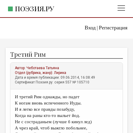
ПОЭЗИЯ.РУ
Вход
Регистрация
ГЛАВНОЕ МЕНЮ
|
ПОЭЗИЯ.РУ
ИЗДАТЕЛЬСТВО
Третий Рим
ЖАНРЫ
АВТОРЫ
Автор:
Чеботаева Татьяна
Отдел (рубрика, жанр):
Лирика
КОММЕНТАРИИ
Дата и время публикации: 09.06.2014, 16:08:49
Сертификат Поэзия.ру: серия 557 № 105710
ЛИТСАЛОН
И третий Рим однажды, но падет
НОВОСТИ
К ногам вновь испеченного Иуды.
ПРАВИЛА САЙТА
И я легко все правды позабуду,
Когда на раны кто-то выльет йод.
Не с состраданьем (лучше б кинул лед)
ОТДЕЛЫ И РУБРИКИ
А чрез край, чтоб выжгло побольнее,
ИЗБРАННОЕ