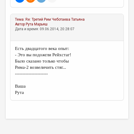
МАЛАЯ ПРОЗА
ЭССЕИСТИКА
Тема:
Re: Третий Рим
Чеботаева Татьяна
ЛИТЕРАТУРОВЕДЕНИЕ
Автор
Рута Марьяш
Дата и время: 09.06.2014, 20:28:07
КУЛЬТУРОВЕДЕНИЕ
ПУБЛИЦИСТИКА
Есть двадцатого века опыт:
РЕЦЕНЗИРОВАНИЕ
- Это вы подожгли Рейхстаг!
Было сказано только чтобы
ЦИКЛЫ ПУБЛИКАЦИЙ
Рима-2 возвеличить стяг...
----------------------
ТРЕДИАКОВСКИЙ
МЕДИА
Ваша
Рута
ВКОНТАКТЕ