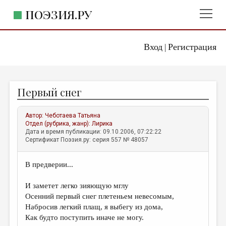
ПОЭЗИЯ.РУ
Вход
Регистрация
ГЛАВНОЕ МЕНЮ
|
ПОЭЗИЯ.РУ
ИЗДАТЕЛЬСТВО
Первый снег
ЖАНРЫ
АВТОРЫ
Автор:
Чеботаева Татьяна
Отдел (рубрика, жанр):
Лирика
КОММЕНТАРИИ
Дата и время публикации: 09.10.2006, 07:22:22
Сертификат Поэзия.ру: серия 557 № 48057
ЛИТСАЛОН
В предверии...
НОВОСТИ
ПРАВИЛА САЙТА
И заметет легко зияющую мглу
Осенний первый снег плетеньем невесомым,
Набросив легкий плащ, я выбегу из дома,
ОТДЕЛЫ И РУБРИКИ
Как будто поступить иначе не могу.
ИЗБРАННОЕ