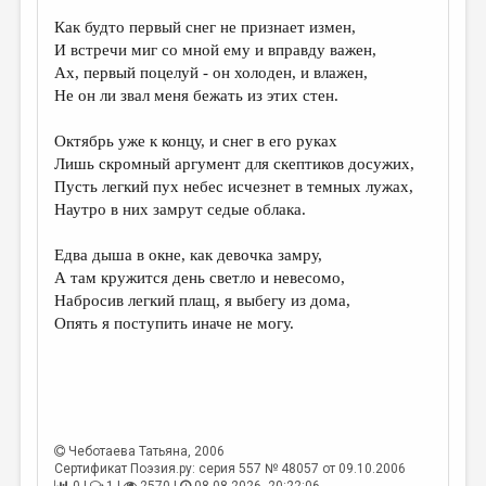
Как будто первый снег не признает измен,
ДАЙДЖЕСТ
И встречи миг со мной ему и вправду важен,
ПРОИЗВЕДЕНИЯ
Ах, первый поцелуй - он холоден, и влажен,
Не он ли звал меня бежать из этих стен.
ПЕРЕВОДЫ
Октябрь уже к концу, и снег в его руках
КОНКУРСЫ
Лишь скромный аргумент для скептиков досужих,
ДЕТСКАЯ КОМНАТА
Пусть легкий пух небес исчезнет в темных лужах,
Наутро в них замрут седые облака.
КНИЖНАЯ ПОЛКА
Едва дыша в окне, как девочка замру,
ОБЗОР ЛИТЕРАТУРЫ
А там кружится день светло и невесомо,
СТРАНИЦЫ ПАМЯТИ
Набросив легкий плащ, я выбегу из дома,
Опять я поступить иначе не могу.
ОБЪЯВЛЕНИЯ
КОЛОНКА РЕДАКТОРА
РЕДКОЛЛЕГИЯ
Чеботаева Татьяна
, 2006
ОТ РЕДАКЦИИ
Сертификат Поэзия.ру: серия 557 № 48057 от 09.10.2006