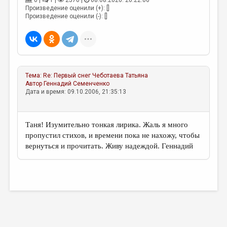
0 |
1 |
2570 |
08.08.2026. 20:22:06
МАЛАЯ ПРОЗА
Произведение оценили (+): []
Произведение оценили (-): []
ЭССЕИСТИКА
ЛИТЕРАТУРОВЕДЕНИЕ
КУЛЬТУРОВЕДЕНИЕ
ПУБЛИЦИСТИКА
Тема:
Re: Первый снег
Чеботаева Татьяна
Автор
Геннадий Семенченко
РЕЦЕНЗИРОВАНИЕ
Дата и время: 09.10.2006, 21:35:13
ЦИКЛЫ ПУБЛИКАЦИЙ
Таня! Изумительно тонкая лирика. Жаль я много
ТРЕДИАКОВСКИЙ
пропустил стихов, и времени пока не нахожу, чтобы
МЕДИА
вернуться и прочитать. Живу надеждой. Геннадий
ВКОНТАКТЕ