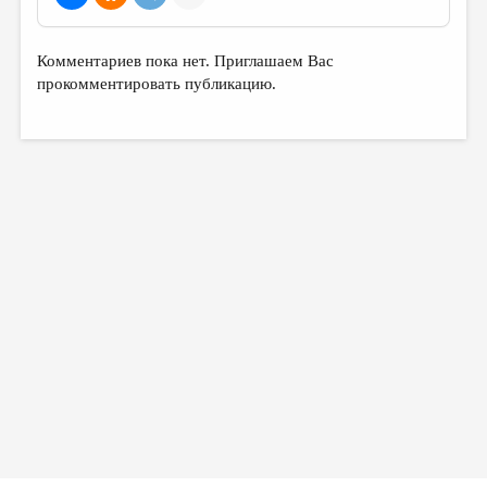
МАЛАЯ ПРОЗА
ЭССЕИСТИКА
Комментариев пока нет. Приглашаем Вас
ЛИТЕРАТУРОВЕДЕНИЕ
прокомментировать публикацию.
КУЛЬТУРОВЕДЕНИЕ
ПУБЛИЦИСТИКА
РЕЦЕНЗИРОВАНИЕ
ЦИКЛЫ ПУБЛИКАЦИЙ
ТРЕДИАКОВСКИЙ
МЕДИА
ВКОНТАКТЕ