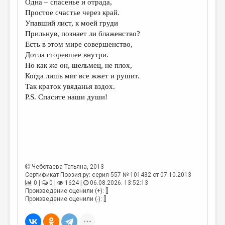
Одна – спасенье и отрада,
Простое счастье через край.
ДАЙДЖЕСТ
Упавший лист, к моей груди
ПРОИЗВЕДЕНИЯ
Прильнув, познает ли блаженство?
Есть в этом мире совершенство,
ПЕРЕВОДЫ
Дотла сгоревшее внутри.
Но как же он, шельмец, не плох,
КОНКУРСЫ
Когда лишь миг все жжет и рушит.
ДЕТСКАЯ КОМНАТА
Так краток увяданья вздох.
P.S. Спасите наши души!
КНИЖНАЯ ПОЛКА
ОБЗОР ЛИТЕРАТУРЫ
СТРАНИЦЫ ПАМЯТИ
ОБЪЯВЛЕНИЯ
Чеботаева Татьяна
, 2013
Сертификат Поэзия.ру: серия 557 № 101432 от 07.10.2013
КОЛОНКА РЕДАКТОРА
0 |
0 |
1624 |
06.08.2026. 13:52:13
Произведение оценили (+): []
РЕДКОЛЛЕГИЯ
Произведение оценили (-): []
ОТ РЕДАКЦИИ