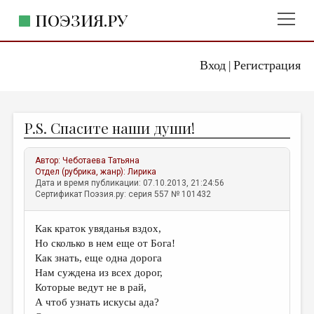
ПОЭЗИЯ.РУ
Вход
Регистрация
ГЛАВНОЕ МЕНЮ
|
ПОЭЗИЯ.РУ
ИЗДАТЕЛЬСТВО
P.S. Спасите наши души!
ЖАНРЫ
АВТОРЫ
Автор:
Чеботаева Татьяна
Отдел (рубрика, жанр):
Лирика
КОММЕНТАРИИ
Дата и время публикации: 07.10.2013, 21:24:56
Сертификат Поэзия.ру: серия 557 № 101432
ЛИТСАЛОН
Как краток увяданья вздох,
НОВОСТИ
Но сколько в нем еще от Бога!
ПРАВИЛА САЙТА
Как знать, еще одна дорога
Нам суждена из всех дорог,
Которые ведут не в рай,
ОТДЕЛЫ И РУБРИКИ
А чтоб узнать искусы ада?
ИЗБРАННОЕ