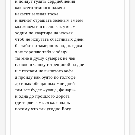
и пойдут гулять сердцебиения
как всего земного палачи
ДАЙДЖЕСТ
накатит зеленая тоска
ПРОИЗВЕДЕНИЯ
и начнет стращать зеленым змеем
мы живем и в осень как умеем
ПЕРЕВОДЫ
ходим по квартире на носках
чтоб не испугать счастливых дней
КОНКУРСЫ
беззаботно замерших под пледом
ДЕТСКАЯ КОМНАТА
я не тороплю тебя к обеду
ты мне в душу сумерек не лей
КНИЖНАЯ ПОЛКА
словно в чашку с трещиной на дне
и с глотком не выпитого кофе
ОБЗОР ЛИТЕРАТУРЫ
я пройду как будто по голгофе
СТРАНИЦЫ ПАМЯТИ
до иных обещанных мне дней
там все будет «улица, фонарь»
ОБЪЯВЛЕНИЯ
и одна до прошлого дорога
где теряет смысл календарь
КОЛОНКА РЕДАКТОРА
потому что так угодно Богу
РЕДКОЛЛЕГИЯ
ОТ РЕДАКЦИИ