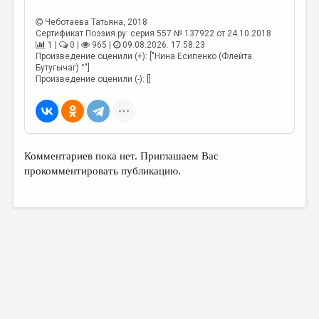
МАЛАЯ ПРОЗА
Чеботаева Татьяна
, 2018
ЭССЕИСТИКА
Сертификат Поэзия.ру: серия 557 № 137922 от 24.10.2018
1 |
0 |
965 |
09.08.2026. 17:58:23
ЛИТЕРАТУРОВЕДЕНИЕ
Произведение оценили (+): ["Нина Есипенко (Флейта
Бутугычаг) °"]
КУЛЬТУРОВЕДЕНИЕ
Произведение оценили (-): []
ПУБЛИЦИСТИКА
РЕЦЕНЗИРОВАНИЕ
ЦИКЛЫ ПУБЛИКАЦИЙ
Комментариев пока нет. Приглашаем Вас
прокомментировать публикацию.
ТРЕДИАКОВСКИЙ
МЕДИА
ВКОНТАКТЕ