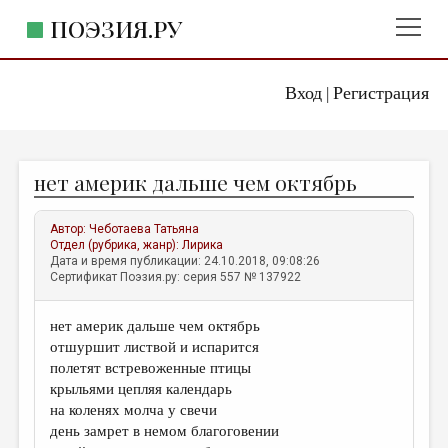
ПОЭЗИЯ.РУ
Вход
Регистрация
ГЛАВНОЕ МЕНЮ
|
ПОЭЗИЯ.РУ
ИЗДАТЕЛЬСТВО
нет америк дальше чем октябрь
ЖАНРЫ
АВТОРЫ
Автор:
Чеботаева Татьяна
Отдел (рубрика, жанр):
Лирика
КОММЕНТАРИИ
Дата и время публикации: 24.10.2018, 09:08:26
Сертификат Поэзия.ру: серия 557 № 137922
ЛИТСАЛОН
нет америк дальше чем октябрь
НОВОСТИ
отшуршит листвой и испарится
ПРАВИЛА САЙТА
полетят встревоженные птицы
крыльями цепляя календарь
на коленях молча у свечи
ОТДЕЛЫ И РУБРИКИ
день замрет в немом благоговении
ИЗБРАННОЕ