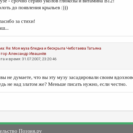
узе - срочно серию уколов глюкозы и витамина В12!
олоть до появления крыльев :)))
пасибо за стихи!
ш...
ма:
Re: Моя муза бледна и бескрыла
Чеботаева Татьяна
втор
Александр Ивашнёв
та и время: 31.07.2007, 23:20:46
 вы не думаете, что вы эту музу засадировали своим вдохно
едь не над златом же? Меньше писать нужно, если честно.
ельство Поэзия.ру