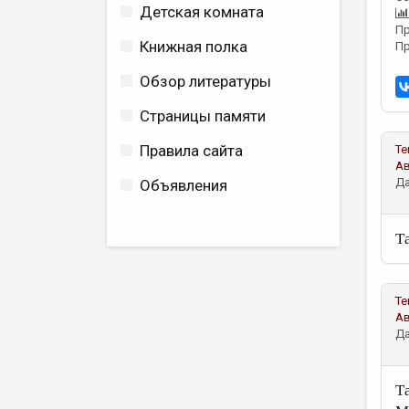
Детская комната
Пр
Книжная полка
Пр
Обзор литературы
Страницы памяти
Правила сайта
Те
А
Да
Объявления
Т
Те
А
Да
Т