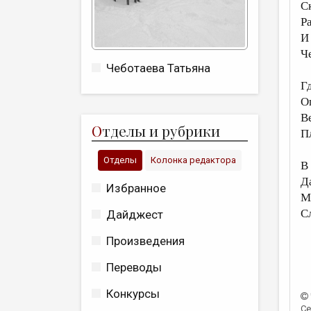
С
Р
И
Ч
Чеботаева Татьяна
Г
О
В
О
тделы и рубрики
П
Отделы
Колонка редактора
В
Да
Избранное
М
С
Дайджест
Произведения
Переводы
Конкурсы
Се