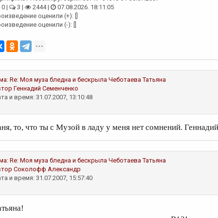
0 |
3 |
2444 |
07.08.2026. 18:11:05
оизведение оценили (+): []
оизведение оценили (-): []
ма:
Re: Моя муза бледна и бескрыла
Чеботаева Татьяна
втор
Геннадий Семенченко
та и время: 31.07.2007, 13:10:48
аня, то, что ты с Музой в ладу у меня нет сомнений. Геннади
ма:
Re: Моя муза бледна и бескрыла
Чеботаева Татьяна
втор
Соколофф Александр
та и время: 31.07.2007, 15:57:40
атьяна!