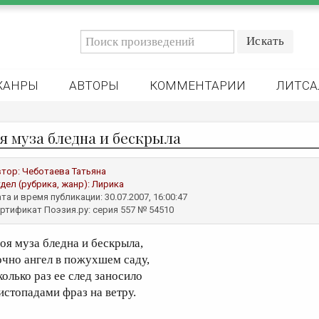
ЖАНРЫ
АВТОРЫ
КОММЕНТАРИИ
ЛИТСА
я муза бледна и бескрыла
втор:
Чеботаева Татьяна
дел (рубрика, жанр):
Лирика
та и время публикации: 30.07.2007, 16:00:47
ртификат Поэзия.ру: серия 557 № 54510
оя муза бледна и бескрыла,
очно ангел в пожухшем саду,
колько раз ее след заносило
истопадами фраз на ветру.