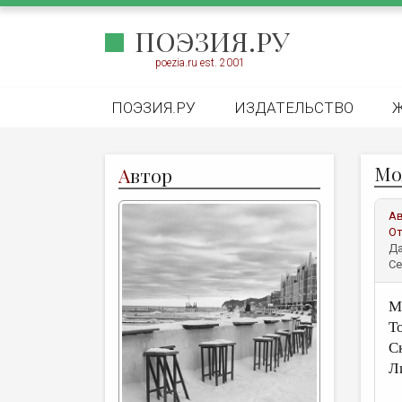
ПОЭЗИЯ.РУ
poezia.ru est. 2001
ПОЭЗИЯ.РУ
ИЗДАТЕЛЬСТВО
Мо
А
втор
А
От
Да
Се
М
Т
С
Л