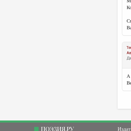
М
К
С
Ва
Те
А
Да
А
В
ПОЭЗИЯ.РУ
Издат