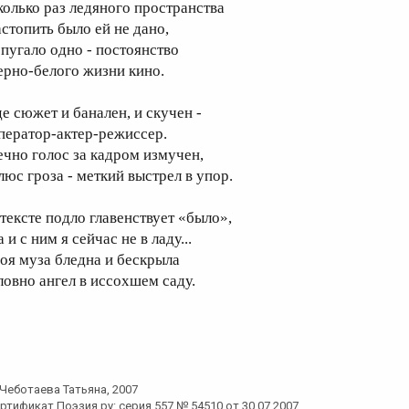
колько раз ледяного пространства
астопить было ей не дано,
 пугало одно - постоянство
ерно-белого жизни кино.
де сюжет и банален, и скучен -
ператор-актер-режиссер.
ечно голос за кадром измучен,
люс гроза - меткий выстрел в упор.
 тексте подло главенствует «было»,
 и с ним я сейчас не в ладу...
оя муза бледна и бескрыла
ловно ангел в иссохшем саду.
Чеботаева Татьяна
, 2007
ртификат Поэзия.ру: серия 557 № 54510 от 30.07.2007