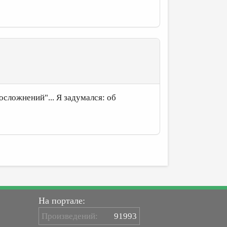
сложнений"... Я задумался: об
На портале:
Произведений:
91993