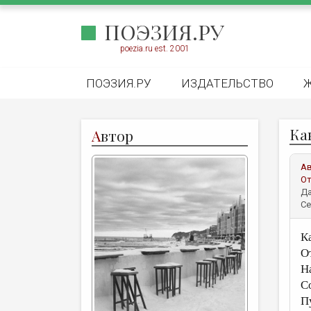
ПОЭЗИЯ.РУ
poezia.ru est. 2001
ПОЭЗИЯ.РУ
ИЗДАТЕЛЬСТВО
Ка
А
втор
А
От
Да
Се
К
О
Н
С
П