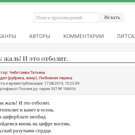
ЖАНРЫ
АВТОРЫ
КОММЕНТАРИИ
ЛИТСА
к жаль! И это отболит.
втор:
Чеботаева Татьяна
дел (рубрика, жанр):
Любовная лирика
та и время публикации: 17.08.2014, 15:23:09
ртификат Поэзия.ру: серия 557 № 106916
ак жаль! И это отболит.
ттополит и канет в осень.
а циферблате необид
ойдемся вновь на цифре восемь.
ускай разутыми сердца