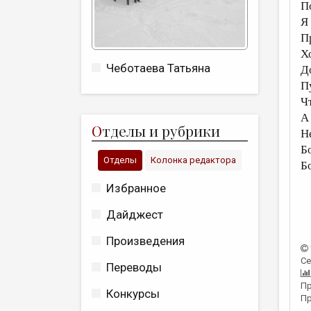
П
Я
П
Х
Чеботаева Татьяна
Д
П
Ч
А
О
тделы и рубрики
Н
Б
Отделы
Колонка редактора
Б
Избранное
Дайджест
Произведения
Се
Переводы
Пр
Конкурсы
Пр