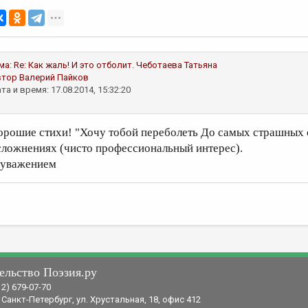
ма:
Re: Как жаль! И это отболит.
Чеботаева Татьяна
втор
Валерий Пайков
та и время: 17.08.2014, 15:32:20
орошие стихи! "Хочу тобой переболеть До самых страшных о
сложнениях (чисто профессиональный интерес).
 уважением
ельство Поэзия.ру
12) 679-07-70
 Санкт-Петербург, ул. Хрустальная, 18, офис 412