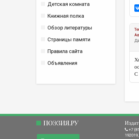
Детская комната
Книжная полка
Обзор литературы
Те
А
Страницы памяти
Да
Правила сайта
Х
Объявления
о
С
ПОЭЗИЯ.РУ
Издат
+7 (8
192019,