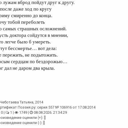
о лужам вброд пойдут друг к другу.
 после даже ход по кругу
риму смиренно до конца.
очу тобой переболеть
о самых страшных осложнений.
усть доктора сойдутся в мнении,
то легче было б умереть.
 тут бессмертье… вот дела:
е пережить, не подытожить.
осым сердцам по бездорожью…
ог дал не даром два крыла.
Чеботаева Татьяна
, 2014
ртификат Поэзия.ру: серия 557 № 106916 от 17.08.2014
0 |
1 |
1749 |
08.08.2026. 21:34:29
оизведение оценили (+): []
оизведение оценили (-): []