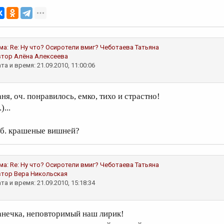
ма:
Re: Ну что? Осиротели вмиг?
Чеботаева Татьяна
втор
Алёна Алексеева
та и время: 21.09.2010, 11:00:06
ня, оч. понравилось, емко, тихо и страстно!
)...
.б. крашеные вишней?
ма:
Re: Ну что? Осиротели вмиг?
Чеботаева Татьяна
втор
Вера Никольская
та и время: 21.09.2010, 15:18:34
анечка, неповторимый наш лирик!