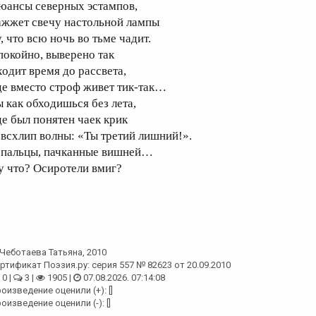
юансы северных эстампов,
ажжет свечу настольной лампы
, что всю ночь во тьме чадит.
покойно, выверено так
ходит время до рассвета,
де вместо строф живет тик-так…
ы как обходишься без лета,
де был понятен чаек крик
 всхлип волны: «Ты третий лишний!».
 пальцы, пачканные вишней…
у что? Осиротели вмиг?
Чеботаева Татьяна
, 2010
ртификат Поэзия.ру: серия 557 № 82623 от 20.09.2010
0 |
3 |
1905 |
07.08.2026. 07:14:08
оизведение оценили (+): []
оизведение оценили (-): []