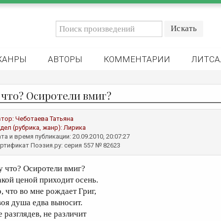
ЖАНРЫ
АВТОРЫ
КОММЕНТАРИИ
ЛИТСА
 что? Осиротели вмиг?
втор:
Чеботаева Татьяна
дел (рубрика, жанр):
Лирика
та и время публикации: 20.09.2010, 20:07:27
ртификат Поэзия.ру: серия 557 № 82623
у что? Осиротели вмиг?
акой ценой приходит осень.
, что во мне рождает Григ,
воя душа едва выносит.
е разглядев, не различит