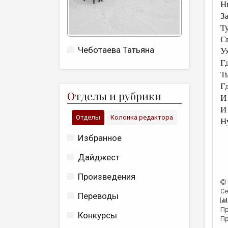
Н
З
Ту
С
Чеботаева Татьяна
У
Г
Т
Г
О
тделы и рубрики
И
И
Отделы
Колонка редактора
Н
Избранное
Дайджест
Произведения
Се
Переводы
Пр
Конкурсы
Пр