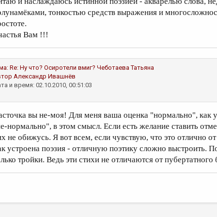
итаю и наслаждаюсь истинной поэзией - акварелью слова, н
олунамёками, тонкостью средств выражения и многосложнос
ростоте.
частья Вам !!!
ма:
Re: Ну что? Осиротели вмиг?
Чеботаева Татьяна
втор
Александр Ивашнёв
та и время: 02.10.2010, 00:51:03
асточка вы не-моя! Для меня ваша оценка "нормально", как уд
не-нормально", в этом смысл. Если есть желание ставить отме
их не обижусь. Я вот всем, если чувствую, что это отлично о
ак устроена поэзия - отличную поэтику сложно выстроить. По
олько тройки. Ведь эти стихи не отличаются от пубертатног