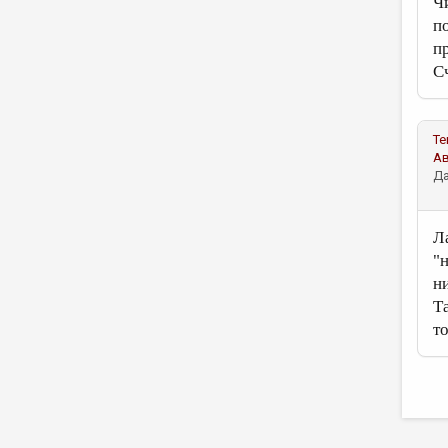
Ч
п
п
С
Те
А
Да
Л
"
н
Т
т