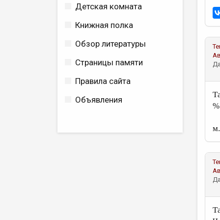
Детская комната
Книжная полка
Обзор литературы
Те
А
Страницы памяти
Да
Правила сайта
Та
Объявления
%.
м
Те
А
Да
Т