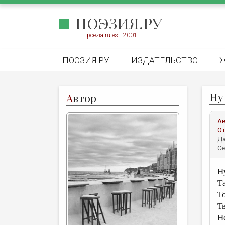
ПОЭЗИЯ.РУ
poezia.ru est. 2001
ПОЭЗИЯ.РУ
ИЗДАТЕЛЬСТВО
Ну
А
втор
А
От
Да
Се
Н
Т
То
Т
Н