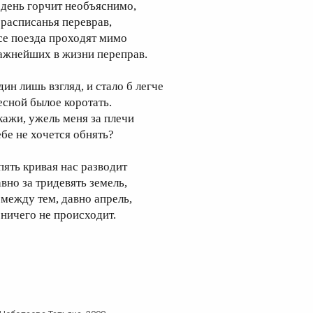
 день горчит необъяснимо,
 расписанья переврав,
се поезда проходят мимо
ажнейших в жизни переправ.
дин лишь взгляд, и стало б легче
есной былое коротать.
кажи, ужель меня за плечи
ебе не хочется обнять?
пять кривая нас разводит
авно за тридевять земель,
 между тем, давно апрель,
 ничего не происходит.