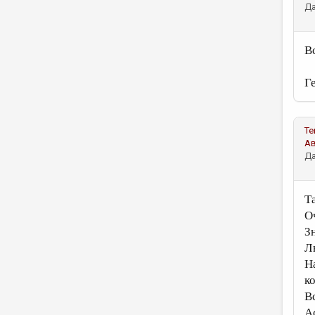
Да
В
Г
Те
А
Да
Т
О
З
Л
Н
к
В
А