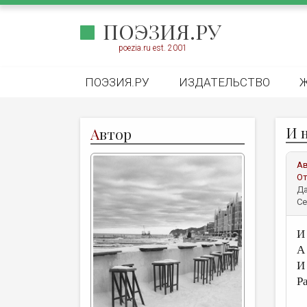
ПОЭЗИЯ.РУ
poezia.ru est. 2001
ПОЭЗИЯ.РУ
ИЗДАТЕЛЬСТВО
И н
А
втор
А
От
Да
Се
И
А
И
Р