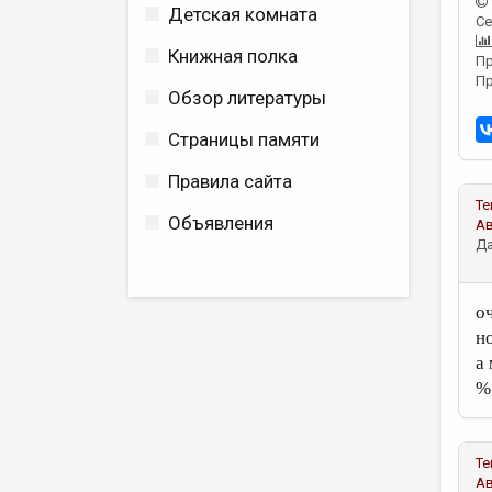
Детская комната
Се
Книжная полка
Пр
Пр
Обзор литературы
Страницы памяти
Правила сайта
Те
Объявления
А
Да
о
н
а
%.
Те
А