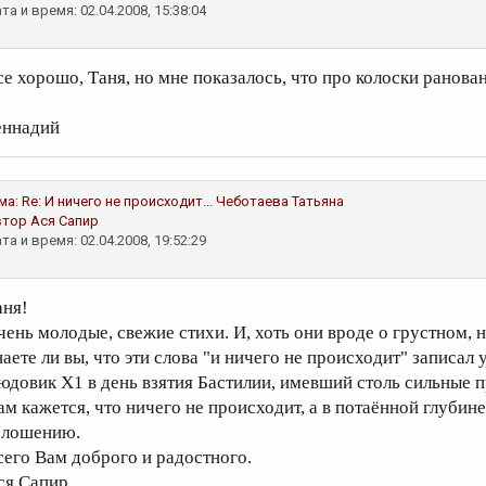
та и время: 02.04.2008, 15:38:04
се хорошо, Таня, но мне показалось, что про колоски ранова
еннадий
ма:
Re: И ничего не происходит...
Чеботаева Татьяна
втор
Ася Сапир
та и время: 02.04.2008, 19:52:29
аня!
чень молодые, свежие стихи. И, хоть они вроде о грустном, но
наете ли вы, что эти слова "и ничего не происходит" записал
юдовик Х1 в день взятия Бастилии, имевший столь сильные 
ам кажется, что ничего не происходит, а в потаённой глубине 
олошению.
сего Вам доброго и радостного.
ся Сапир