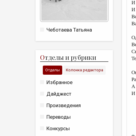
И
И
В
В
Чеботаева Татьяна
О
В
С
О
тделы и рубрики
Т
Отделы
Колонка редактора
О
Р
Избранное
А
И
Дайджест
Произведения
Переводы
Конкурсы