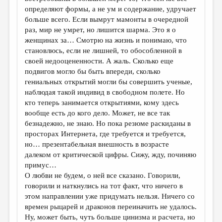
МАЛАЯ ПРОЗА
определяют формы, а не ум и содержание, удручает
больше всего. Если вымрут мамонты в очередной
ЭССЕИСТИКА
раз, мир не умрет, но лишится шарма. Это я о
ЛИТЕРАТУРОВЕДЕНИЕ
женщинах за… Смотрю на жизнь и понимаю, что
становлюсь, если не лишней, то обособленной в
КУЛЬТУРОВЕДЕНИЕ
своей недооцененности. А жаль. Сколько еще
подвигов могло бы быть впереди, сколько
ПУБЛИЦИСТИКА
гениальных открытий могли бы совершить ученые,
РЕЦЕНЗИРОВАНИЕ
наблюдая такой индивид в свободном полете. Но
кто теперь занимается открытиями, кому здесь
ЦИКЛЫ ПУБЛИКАЦИЙ
вообще есть до кого дело. Может, не все так
безнадежно, не знаю. Но пока резюме раскиданы в
ТРЕДИАКОВСКИЙ
просторах Интернета, где требуется и требуется,
МЕДИА
но… презентабельная внешность в возрасте
далеком от критической цифры. Сижу, жду, починяю
ВКОНТАКТЕ
примус…
О любви не будем, о ней все сказано. Говорили,
говорили и наткнулись на тот факт, что ничего в
этом направлении уже придумать нельзя. Ничего со
времен рыцарей и драконов переиначить не удалось.
Ну, может быть, чуть больше цинизма и расчета, но