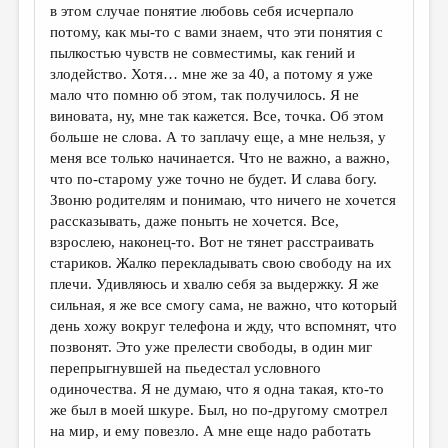
в этом случае понятие любовь себя исчерпало
потому, как мы-то с вами знаем, что эти понятия с
пылкостью чувств не совместимы, как гений и
злодейство. Хотя… мне же за 40, а потому я уже
мало что помню об этом, так получилось. Я не
виновата, ну, мне так кажется. Все, точка. Об этом
больше не слова. А то заплачу еще, а мне нельзя, у
меня все только начинается. Что не важно, а важно,
что по-старому уже точно не будет. И слава богу.
Звоню родителям и понимаю, что ничего не хочется
рассказывать, даже поныть не хочется. Все,
взрослею, наконец-то. Вот не тянет расстраивать
стариков. Жалко перекладывать свою свободу на их
плечи. Удивляюсь и хвалю себя за выдержку. Я же
сильная, я же все смогу сама, не важно, что который
день хожу вокруг телефона и жду, что вспомнят, что
позвонят. Это уже прелести свободы, в один миг
перепрыгнувшей на пьедестал условного
одиночества. Я не думаю, что я одна такая, кто-то
же был в моей шкуре. Был, но по-другому смотрел
на мир, и ему повезло. А мне еще надо работать