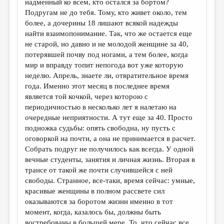
надменный ко всем, кто остался за бортом?
Подругам не до тебя. Тому, кто живет около, тем
ДАЙДЖЕСТ
более, а дочерины 18 лишают всякой надежды
ПРОИЗВЕДЕНИЯ
найти взаимопонимание. Так, что же остается еще
не старой, но давно и не молодой женщине за 40,
ПЕРЕВОДЫ
потерявшей почву под ногами, а тем более, когда
мир и вправду топит непогода вот уже которую
КОНКУРСЫ
неделю. Апрель, знаете ли, отвратительное время
ДЕТСКАЯ КОМНАТА
года. Именно этот месяц в последнее время
является той кочкой, через которою с
КНИЖНАЯ ПОЛКА
периодичностью в несколько лет я налетаю на
очередные неприятности. А тут еще за 40. Просто
ОБЗОР ЛИТЕРАТУРЫ
подножка судьбы: опять свободна, ну пусть с
СТРАНИЦЫ ПАМЯТИ
оговоркой на почти, а она не принимается в расчет.
Собрать подруг не получилось как всегда. У одной
ОБЪЯВЛЕНИЯ
вечные студенты, занятия и личная жизнь. Вторая в
трансе от такой же почти случившейся с ней
КОЛОНКА РЕДАКТОРА
свободы. Странное, все-таки, время сейчас: умные,
красивые женщины в полном рассвете сил
РЕДКОЛЛЕГИЯ
оказываются за боротом жизни именно в тот
ОТ РЕДАКЦИИ
момент, когда, казалось бы, должны быть
востребованы в большей мере. То, что сейчас все