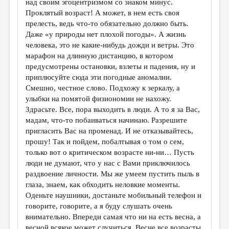
над своим эгоцентризмом со знаком минус.
Проклятый возраст! А может, в нем есть своя
прелесть, ведь что-то обязательно должно быть.
Даже «у природы нет плохой погоды». А жизнь
человека, это не какие-нибудь дожди и ветры. Это
марафон на длинную дистанцию, в котором
предусмотрены остановки, взлеты и падения, ну и
приплюсуйте сюда эти погодные аномалии.
Смешно, честное слово. Подхожу к зеркалу, а
улыбки на помятой физиономии не нахожу.
Здрасьте. Все, пора выходить в люди. А то я за Вас,
мадам, что-то побаиваться начинаю. Разрешите
пригласить Вас на променад. И не отказывайтесь,
прошу! Так и пойдем, побалтывая о том о сем,
только вот о критическом возрасте ни-ни… Пусть
люди не думают, что у нас с Вами приключилось
раздвоение личности. Мы же умеем пустить пыль в
глаза, знаем, как обходить неловкие моменты.
Оденьте наушники, достаньте мобильный телефон и
говорите, говорите, а я буду слушать очень
внимательно. Впереди самая что ни на есть весна, а
весной всякое может случиться. Весне все возрасты