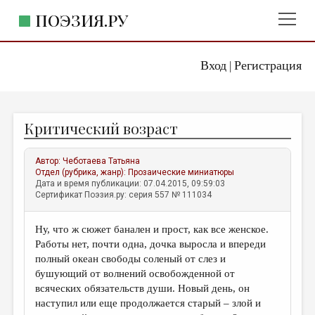
ПОЭЗИЯ.РУ
Вход
Регистрация
ГЛАВНОЕ МЕНЮ
|
ПОЭЗИЯ.РУ
ИЗДАТЕЛЬСТВО
Критический возраст
ЖАНРЫ
АВТОРЫ
Автор:
Чеботаева Татьяна
Отдел (рубрика, жанр):
Прозаические миниатюры
КОММЕНТАРИИ
Дата и время публикации: 07.04.2015, 09:59:03
Сертификат Поэзия.ру: серия 557 № 111034
ЛИТСАЛОН
Ну, что ж сюжет банален и прост, как все женское.
НОВОСТИ
Работы нет, почти одна, дочка выросла и впереди
ПРАВИЛА САЙТА
полный океан свободы соленый от слез и
бушующий от волнений освобожденной от
всяческих обязательств души. Новый день, он
ОТДЕЛЫ И РУБРИКИ
наступил или еще продолжается старый – злой и
ИЗБРАННОЕ