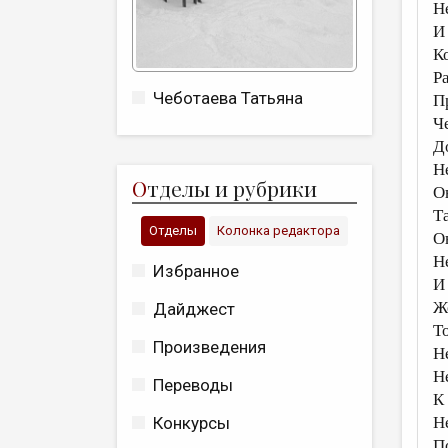
Н
И
К
Р
Чеботаева Татьяна
П
Ч
Д
Н
О
тделы и рубрики
О
Т
Отделы
Колонка редактора
О
Н
Избранное
И
Ж
Дайджест
Т
Произведения
Н
Н
Переводы
К
Н
Конкурсы
П