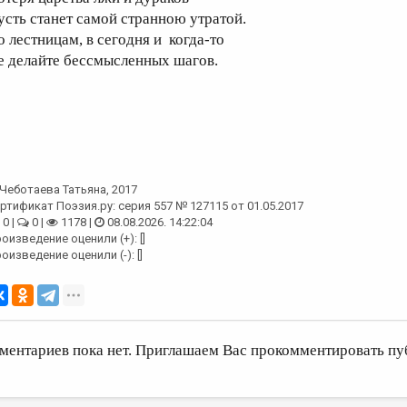
усть станет самой странною утратой.
о лестницам, в сегодня и когда-то
е делайте бессмысленных шагов.
Чеботаева Татьяна
, 2017
ртификат Поэзия.ру: серия 557 № 127115 от 01.05.2017
0 |
0 |
1178 |
08.08.2026. 14:22:04
оизведение оценили (+): []
оизведение оценили (-): []
ментариев пока нет. Приглашаем Вас прокомментировать пу