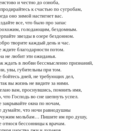
еистово и честно до озноба,
 продирайтесь к счастью по сугробам,
огда оно зимой настигнет вас.
аздайте все, что было про запас
рохожим, голодающим, бездомным.
ерпайте звезды в озере бездонном.
обро творите каждый день и час.
е ждите благодарности потом.
на не любит эти ожиданья.
ак ждать в любви бессмысленно признаний,
ни, увы, губительны при том.
е бойтесь дней, не требующих дел,
 так вы жизнь не видите за ними.
елаю вам, проснувшись, помнить имя,
о, что Господь во сне шепнуть успел.
е закрывайте окна по ночам,
е думайте, что ночи равнодушны
 чужим мольбам… Пишите им про душу,
е относя бессонницы к врачам.
отеря царства лжи и дураков