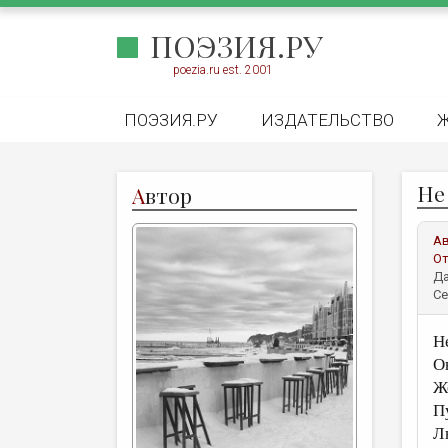
ПОЭЗИЯ.РУ
poezia.ru est. 2001
ПОЭЗИЯ.РУ
ИЗДАТЕЛЬСТВО
Не
А
втор
А
От
Да
Се
Н
О
Ж
П
Лю