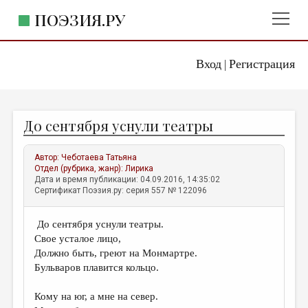
ПОЭЗИЯ.РУ
Вход
Регистрация
ГЛАВНОЕ МЕНЮ
|
ПОЭЗИЯ.РУ
ИЗДАТЕЛЬСТВО
До сентября уснули театры
ЖАНРЫ
АВТОРЫ
Автор:
Чеботаева Татьяна
Отдел (рубрика, жанр):
Лирика
КОММЕНТАРИИ
Дата и время публикации: 04.09.2016, 14:35:02
Сертификат Поэзия.ру: серия 557 № 122096
ЛИТСАЛОН
До сентября уснули театры.
НОВОСТИ
Свое усталое лицо,
ПРАВИЛА САЙТА
Должно быть, греют на Монмартре.
Бульваров плавится кольцо.
ОТДЕЛЫ И РУБРИКИ
Кому на юг, а мне на север.
ИЗБРАННОЕ