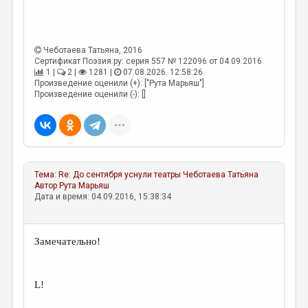
МАЛАЯ ПРОЗА
ЭССЕИСТИКА
Чеботаева Татьяна
, 2016
ЛИТЕРАТУРОВЕДЕНИЕ
Сертификат Поэзия.ру: серия 557 № 122096 от 04.09.2016
1 |
2 |
1281 |
07.08.2026. 12:58:26
КУЛЬТУРОВЕДЕНИЕ
Произведение оценили (+): ["Рута Марьяш"]
Произведение оценили (-): []
ПУБЛИЦИСТИКА
РЕЦЕНЗИРОВАНИЕ
ЦИКЛЫ ПУБЛИКАЦИЙ
ТРЕДИАКОВСКИЙ
Тема:
Re: До сентября уснули театры
Чеботаева Татьяна
Автор
Рута Марьяш
МЕДИА
Дата и время: 04.09.2016, 15:38:34
ВКОНТАКТЕ
Замечательно!
L!