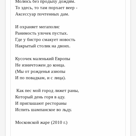
Молюсь без продыху дождям.
То здесь, то там порхает веер -
ДАЙДЖЕСТ
Аксессуар почтенных дам.
ПРОИЗВЕДЕНИЯ
И охраняет мегаполис
ПЕРЕВОДЫ
Ранимость улочек пустых.
Где у бистро смакует новость
КОНКУРСЫ
Накрытый столик на двоих.
ДЕТСКАЯ КОМНАТА
Кусочек маленький Европы
КНИЖНАЯ ПОЛКА
Не изничтожен до конца.
(Мы от рожденья азиопы
ОБЗОР ЛИТЕРАТУРЫ
И по повадкам, и с лица).
СТРАНИЦЫ ПАМЯТИ
Как пес мой город лижет раны,
ОБЪЯВЛЕНИЯ
Который день горя в аду.
И приглашают рестораны
КОЛОНКА РЕДАКТОРА
Испить шампанское во льду.
РЕДКОЛЛЕГИЯ
Московской жаре (2010 г.)
ОТ РЕДАКЦИИ