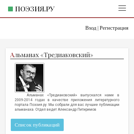
ПОЭЗИЯ.РУ
Вход
Регистрация
ГЛАВНОЕ МЕНЮ
|
ПОЭЗИЯ.РУ
ИЗДАТЕЛЬСТВО
А
льманах «Тредиаковский»
ЖАНРЫ
АВТОРЫ
КОММЕНТАРИИ
ЛИТСАЛОН
Альманах «Тредиаковский» выпускался нами в
НОВОСТИ
2009-2014 годах в качестве приложения литературного
портала Поэзия.ру. Мы собрали для вас лучшие публикации
ПРАВИЛА САЙТА
альманаха. Отдел ведет
Александр Питиримов
ОТДЕЛЫ И РУБРИКИ
Список публикаций
ИЗБРАННОЕ