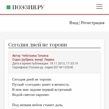
ПОЭЗИЯ.РУ
Вход
Регистрация
ГЛАВНОЕ МЕНЮ
|
ПОЭЗИЯ.РУ
ИЗДАТЕЛЬСТВО
Сегодня дней не торопи
ЖАНРЫ
АВТОРЫ
Автор:
Чеботаева Татьяна
Отдел (рубрика, жанр):
Лирика
КОММЕНТАРИИ
Дата и время публикации: 18.11.2013, 17:33:19
Сертификат Поэзия.ру: серия 557 № 102045
ЛИТСАЛОН
Сегодня дней не торопи.
НОВОСТИ
Пускай «сегодня» канет в вечность.
ПРАВИЛА САЙТА
В нем мне ладони первый встречный
Водой святою окропит.
ОТДЕЛЫ И РУБРИКИ
Под низким небом стынет даль,
ИЗБРАННОЕ