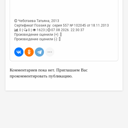
МАЛАЯ ПРОЗА
ЭССЕИСТИКА
Чеботаева Татьяна
, 2013
ЛИТЕРАТУРОВЕДЕНИЕ
Сертификат Поэзия.ру: серия 557 № 102045 от 18.11.2013
0 |
0 |
1623 |
07.08.2026. 22:30:37
КУЛЬТУРОВЕДЕНИЕ
Произведение оценили (+): []
Произведение оценили (-): []
ПУБЛИЦИСТИКА
РЕЦЕНЗИРОВАНИЕ
ЦИКЛЫ ПУБЛИКАЦИЙ
Комментариев пока нет. Приглашаем Вас
ТРЕДИАКОВСКИЙ
прокомментировать публикацию.
МЕДИА
ВКОНТАКТЕ