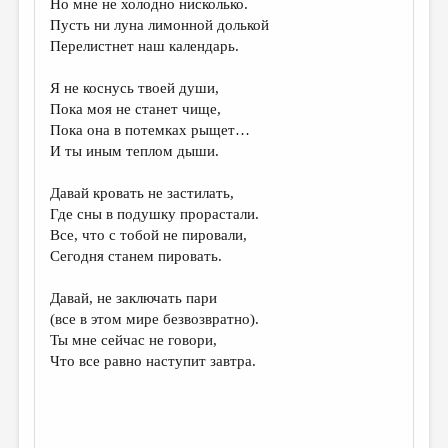
Но мне не холодно нисколько.
Пусть ни луна лимонной долькой
ДАЙДЖЕСТ
Перелистнет наш календарь.
ПРОИЗВЕДЕНИЯ
Я не коснусь твоей души,
ПЕРЕВОДЫ
Пока моя не станет чище,
Пока она в потемках рыщет…
КОНКУРСЫ
И ты иным теплом дыши.
ДЕТСКАЯ КОМНАТА
Давай кровать не застилать,
КНИЖНАЯ ПОЛКА
Где сны в подушку прорастали.
Все, что с тобой не пировали,
ОБЗОР ЛИТЕРАТУРЫ
Сегодня станем пировать.
СТРАНИЦЫ ПАМЯТИ
Давай, не заключать пари
ОБЪЯВЛЕНИЯ
(все в этом мире безвозвратно).
Ты мне сейчас не говори,
КОЛОНКА РЕДАКТОРА
Что все равно наступит завтра.
РЕДКОЛЛЕГИЯ
ОТ РЕДАКЦИИ