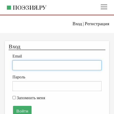
ПОЭЗИЯ.РУ
Вход
Регистрация
ГЛАВНОЕ МЕНЮ
|
ПОЭЗИЯ.РУ
ИЗДАТЕЛЬСТВО
Вход
ЖАНРЫ
Email
АВТОРЫ
КОММЕНТАРИИ
ЛИТСАЛОН
Пароль
НОВОСТИ
ПРАВИЛА САЙТА
Запомнить меня
ОТДЕЛЫ И РУБРИКИ
ИЗБРАННОЕ