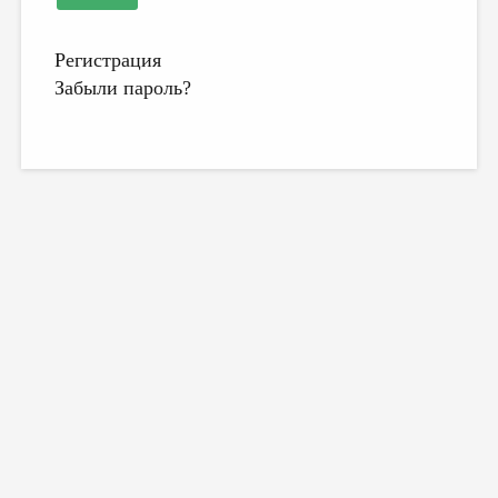
ДАЙДЖЕСТ
Регистрация
ПРОИЗВЕДЕНИЯ
Забыли пароль?
ПЕРЕВОДЫ
КОНКУРСЫ
ДЕТСКАЯ КОМНАТА
КНИЖНАЯ ПОЛКА
ОБЗОР ЛИТЕРАТУРЫ
СТРАНИЦЫ ПАМЯТИ
ОБЪЯВЛЕНИЯ
КОЛОНКА РЕДАКТОРА
РЕДКОЛЛЕГИЯ
ОТ РЕДАКЦИИ