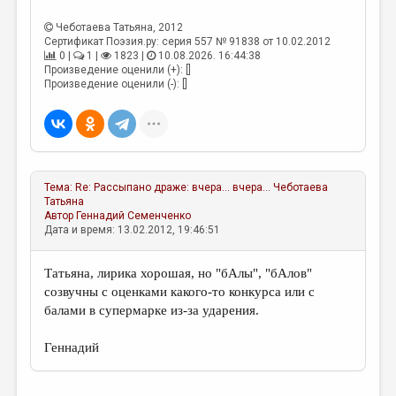
МАЛАЯ ПРОЗА
Чеботаева Татьяна
, 2012
ЭССЕИСТИКА
Сертификат Поэзия.ру: серия 557 № 91838 от 10.02.2012
0 |
1 |
1823 |
10.08.2026. 16:44:38
ЛИТЕРАТУРОВЕДЕНИЕ
Произведение оценили (+): []
Произведение оценили (-): []
КУЛЬТУРОВЕДЕНИЕ
ПУБЛИЦИСТИКА
РЕЦЕНЗИРОВАНИЕ
Тема:
Re: Рассыпано драже: вчера… вчера…
Чеботаева
ЦИКЛЫ ПУБЛИКАЦИЙ
Татьяна
Автор
Геннадий Семенченко
ТРЕДИАКОВСКИЙ
Дата и время: 13.02.2012, 19:46:51
МЕДИА
Татьяна, лирика хорошая, но "бАлы", "бАлов"
ВКОНТАКТЕ
созвучны с оценками какого-то конкурса или с
балами в супермарке из-за ударения.
Геннадий