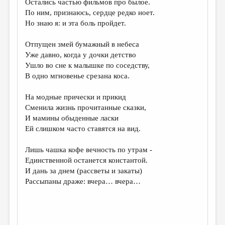
Остались частью фильмов про былое.
По ним, признаюсь, сердце редко ноет.
ДАЙДЖЕСТ
Но знаю я: и эта боль пройдет.
ПРОИЗВЕДЕНИЯ
Отпущен змей бумажный в небеса
ПЕРЕВОДЫ
Уже давно, когда у дочки детство
Ушло во сне к малышке по соседству,
КОНКУРСЫ
В одно мгновенье срезана коса.
ДЕТСКАЯ КОМНАТА
На модные прически и прикид
КНИЖНАЯ ПОЛКА
Сменила жизнь прочитанные сказки,
И мамины обыденные ласки
ОБЗОР ЛИТЕРАТУРЫ
Ей слишком часто ставятся на вид.
СТРАНИЦЫ ПАМЯТИ
Лишь чашка кофе вечность по утрам -
ОБЪЯВЛЕНИЯ
Единственной останется константой.
И дань за днем (рассветы и закаты)
КОЛОНКА РЕДАКТОРА
Рассыпаны драже: вчера… вчера…
РЕДКОЛЛЕГИЯ
ОТ РЕДАКЦИИ