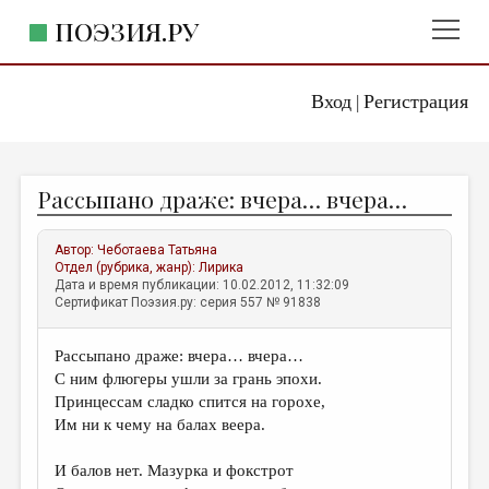
ПОЭЗИЯ.РУ
Вход
Регистрация
ГЛАВНОЕ МЕНЮ
|
ПОЭЗИЯ.РУ
ИЗДАТЕЛЬСТВО
Рассыпано драже: вчера… вчера…
ЖАНРЫ
АВТОРЫ
Автор:
Чеботаева Татьяна
Отдел (рубрика, жанр):
Лирика
КОММЕНТАРИИ
Дата и время публикации: 10.02.2012, 11:32:09
Сертификат Поэзия.ру: серия 557 № 91838
ЛИТСАЛОН
Рассыпано драже: вчера… вчера…
НОВОСТИ
С ним флюгеры ушли за грань эпохи.
ПРАВИЛА САЙТА
Принцессам сладко спится на горохе,
Им ни к чему на балах веера.
ОТДЕЛЫ И РУБРИКИ
И балов нет. Мазурка и фокстрот
ИЗБРАННОЕ