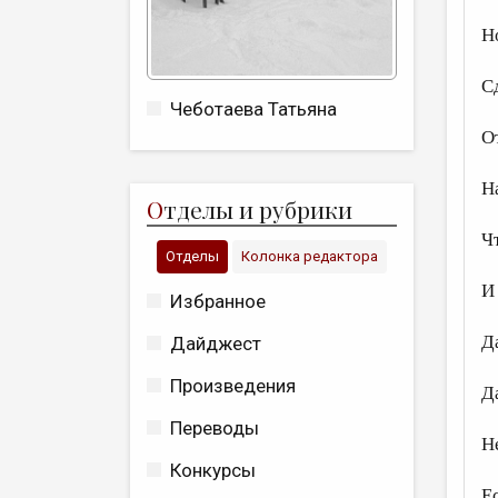
Н
С
Чеботаева Татьяна
О
Н
О
тделы и рубрики
Ч
Отделы
Колонка редактора
И
Избранное
Д
Дайджест
Произведения
Д
Переводы
Не
Конкурсы
Ес