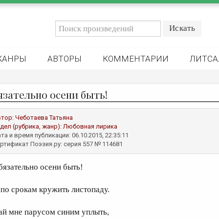
ЖАНРЫ
АВТОРЫ
КОММЕНТАРИИ
ЛИТСА
язательно осени быть!
втор:
Чеботаева Татьяна
дел (рубрика, жанр):
Любовная лирика
та и время публикации: 06.10.2015, 22:35:11
ртификат Поэзия.ру: серия 557 № 114681
бязательно осени быть!
 по срокам кружить листопаду.
ай мне парусом синим уплыть,