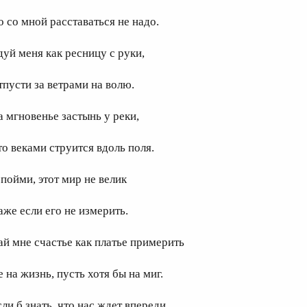
о со мной расставаться не надо.
дуй меня как ресницу с руки,
тпусти за ветрами на волю.
а мгновенье застынь у реки,
то веками струится вдоль поля.
 пойми, этот мир не велик
аже если его не измерить.
ай мне счастье как платье примерить
 на жизнь, пусть хотя бы на миг.
ли б знать, что нас ждет впереди,