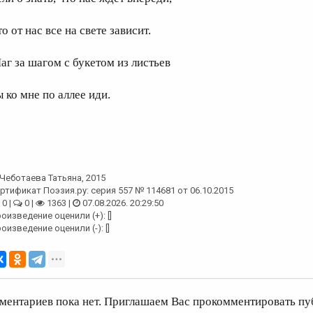
о от нас все на свете зависит.
аг за шагом с букетом из листьев
ы ко мне по аллее иди.
Чеботаева Татьяна
, 2015
ртификат Поэзия.ру: серия 557 № 114681 от 06.10.2015
0 |
0 |
1363 |
07.08.2026. 20:29:50
оизведение оценили (+): []
оизведение оценили (-): []
ментариев пока нет. Приглашаем Вас прокомментировать пу