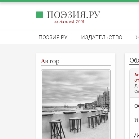
ПОЭЗИЯ.РУ
poezia.ru est. 2001
ПОЭЗИЯ.РУ
ИЗДАТЕЛЬСТВО
Об
А
втор
А
От
Да
Се
О
И
Д