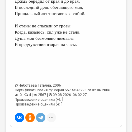
Дождь бередил от края и до края,
В последний день сбегающего мая,
ДАЙДЖЕСТ
Прощальный жест оставив за собой.
ПРОИЗВЕДЕНИЯ
И стены не спасали от грозы,
ПЕРЕВОДЫ
Когда, казалось, сил уже не стало,
Душа моя безмолвно ликовала
КОНКУРСЫ
В предчувствии взирая на часы.
ДЕТСКАЯ КОМНАТА
КНИЖНАЯ ПОЛКА
ОБЗОР ЛИТЕРАТУРЫ
СТРАНИЦЫ ПАМЯТИ
Чеботаева Татьяна
, 2006
Сертификат Поэзия.ру: серия 557 № 45298 от 02.06.2006
ОБЪЯВЛЕНИЯ
0 |
4 |
2567 |
09.08.2026. 06:02:27
Произведение оценили (+): []
КОЛОНКА РЕДАКТОРА
Произведение оценили (-): []
РЕДКОЛЛЕГИЯ
ОТ РЕДАКЦИИ