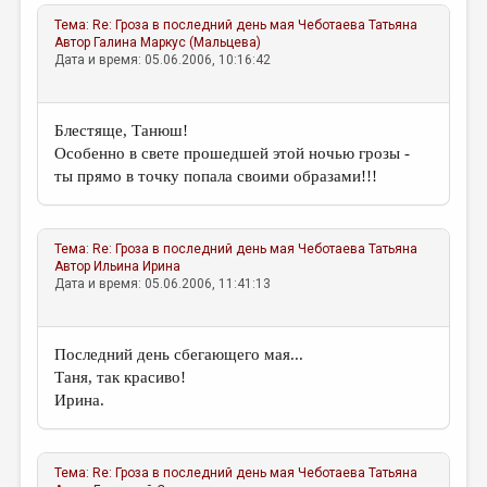
МАЛАЯ ПРОЗА
Тема:
Re: Гроза в последний день мая
Чеботаева Татьяна
ЭССЕИСТИКА
Автор
Галина Маркус (Мальцева)
Дата и время: 05.06.2006, 10:16:42
ЛИТЕРАТУРОВЕДЕНИЕ
КУЛЬТУРОВЕДЕНИЕ
Блестяще, Танюш!
Особенно в свете прошедшей этой ночью грозы -
ПУБЛИЦИСТИКА
ты прямо в точку попала своими образами!!!
РЕЦЕНЗИРОВАНИЕ
ЦИКЛЫ ПУБЛИКАЦИЙ
Тема:
Re: Гроза в последний день мая
Чеботаева Татьяна
Автор
Ильина Ирина
ТРЕДИАКОВСКИЙ
Дата и время: 05.06.2006, 11:41:13
МЕДИА
ВКОНТАКТЕ
Последний день сбегающего мая...
Таня, так красиво!
Ирина.
Тема:
Re: Гроза в последний день мая
Чеботаева Татьяна