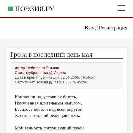
ПОЭЗИЯ.РУ
Вход
Регистрация
ГЛАВНОЕ МЕНЮ
|
ПОЭЗИЯ.РУ
ИЗДАТЕЛЬСТВО
Гроза в последний день мая
ЖАНРЫ
АВТОРЫ
Автор:
Чеботаева Татьяна
Отдел (рубрика, жанр):
Лирика
КОММЕНТАРИИ
Дата и время публикации: 02.06.2006, 19:56:57
Сертификат Поэзия.ру: серия 557 № 45298
ЛИТСАЛОН
Как женщина, уставшая болеть,
НОВОСТИ
Измученная длительным недугом,
ПРАВИЛА САЙТА
Бесилось небо, и над всей округой
Хлестала молний режущая плеть.
ОТДЕЛЫ И РУБРИКИ
Мой вечность поглощающий покой
ИЗБРАННОЕ