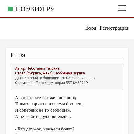
ПОЭЗИЯ.РУ
Вход
Регистрация
ГЛАВНОЕ МЕНЮ
|
ПОЭЗИЯ.РУ
ИЗДАТЕЛЬСТВО
Игра
ЖАНРЫ
АВТОРЫ
Автор:
Чеботаева Татьяна
Отдел (рубрика, жанр):
Любовная лирика
КОММЕНТАРИИ
Дата и время публикации: 20.03.2008, 23:00:37
Сертификат Поэзия.ру: серия 557 № 60219
ЛИТСАЛОН
А в итоге все тот же пинг-понг,
НОВОСТИ
Только шарик не вовремя брошен,
ПРАВИЛА САЙТА
И соперник не то огорошен,
А не то без труда побежден.
ОТДЕЛЫ И РУБРИКИ
- Что дружок, неужели болит?
ИЗБРАННОЕ