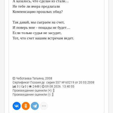
А казалось, что сделан из стали…
Не тебе ли вчера предлагали
ДАЙДЖЕСТ
Компенсацию прошлых обид?
ПРОИЗВЕДЕНИЯ
Так давай, мы сыграем на счет,
ПЕРЕВОДЫ
И поверь мне - пощады не будет…
Если только судья не засудит,
КОНКУРСЫ
Тот, что счет нашим встречам ведет.
ДЕТСКАЯ КОМНАТА
КНИЖНАЯ ПОЛКА
ОБЗОР ЛИТЕРАТУРЫ
СТРАНИЦЫ ПАМЯТИ
ОБЪЯВЛЕНИЯ
Чеботаева Татьяна
, 2008
Сертификат Поэзия.ру: серия 557 № 60219 от 20.03.2008
0 |
0 |
2448 |
09.08.2026. 13:40:05
КОЛОНКА РЕДАКТОРА
Произведение оценили (+): []
Произведение оценили (-): []
РЕДКОЛЛЕГИЯ
ОТ РЕДАКЦИИ