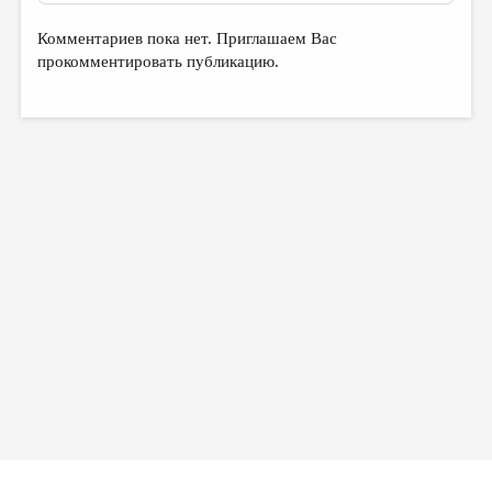
МАЛАЯ ПРОЗА
Комментариев пока нет. Приглашаем Вас
ЭССЕИСТИКА
прокомментировать публикацию.
ЛИТЕРАТУРОВЕДЕНИЕ
КУЛЬТУРОВЕДЕНИЕ
ПУБЛИЦИСТИКА
РЕЦЕНЗИРОВАНИЕ
ЦИКЛЫ ПУБЛИКАЦИЙ
ТРЕДИАКОВСКИЙ
МЕДИА
ВКОНТАКТЕ