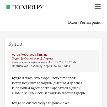
ПОЭЗИЯ.РУ
Вход
Регистрация
ГЛАВНОЕ МЕНЮ
|
ПОЭЗИЯ.РУ
ИЗДАТЕЛЬСТВО
Будто
ЖАНРЫ
АВТОРЫ
Автор:
Чеботаева Татьяна
Отдел (рубрика, жанр):
Лирика
КОММЕНТАРИИ
Дата и время публикации: 16.01.2012, 23:26:49
Сертификат Поэзия.ру: серия 557 № 91464
ЛИТСАЛОН
Будто я знаю, что скоро наступит апрель.
НОВОСТИ
Ветер иссушит холодным дыханьем деревья
ПРАВИЛА САЙТА
И по ночам будет долго царапаться в двери,
Словно за ними есть к счастью заветная дверь.
ОТДЕЛЫ И РУБРИКИ
Будто за снегом уснул мировой океан.
ИЗБРАННОЕ