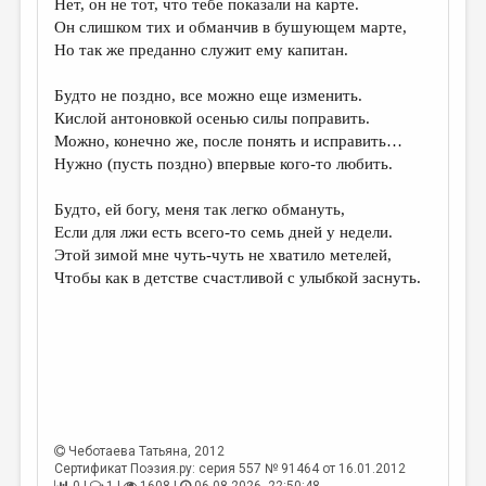
Нет, он не тот, что тебе показали на карте.
Он слишком тих и обманчив в бушующем марте,
ДАЙДЖЕСТ
Но так же преданно служит ему капитан.
ПРОИЗВЕДЕНИЯ
Будто не поздно, все можно еще изменить.
ПЕРЕВОДЫ
Кислой антоновкой осенью силы поправить.
Можно, конечно же, после понять и исправить…
КОНКУРСЫ
Нужно (пусть поздно) впервые кого-то любить.
ДЕТСКАЯ КОМНАТА
Будто, ей богу, меня так легко обмануть,
КНИЖНАЯ ПОЛКА
Если для лжи есть всего-то семь дней у недели.
Этой зимой мне чуть-чуть не хватило метелей,
ОБЗОР ЛИТЕРАТУРЫ
Чтобы как в детстве счастливой с улыбкой заснуть.
СТРАНИЦЫ ПАМЯТИ
ОБЪЯВЛЕНИЯ
КОЛОНКА РЕДАКТОРА
РЕДКОЛЛЕГИЯ
Чеботаева Татьяна
, 2012
ОТ РЕДАКЦИИ
Сертификат Поэзия.ру: серия 557 № 91464 от 16.01.2012