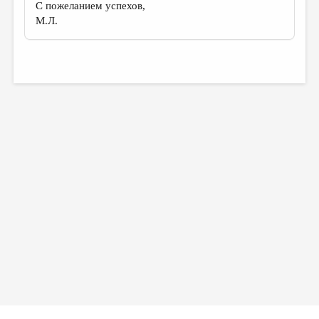
С пожеланием успехов,
М.Л.