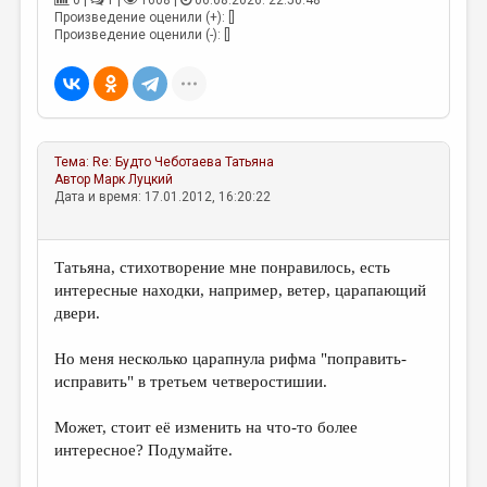
0 |
1 |
1608 |
06.08.2026. 22:50:48
МАЛАЯ ПРОЗА
Произведение оценили (+): []
Произведение оценили (-): []
ЭССЕИСТИКА
ЛИТЕРАТУРОВЕДЕНИЕ
КУЛЬТУРОВЕДЕНИЕ
ПУБЛИЦИСТИКА
Тема:
Re: Будто
Чеботаева Татьяна
Автор
Марк Луцкий
РЕЦЕНЗИРОВАНИЕ
Дата и время: 17.01.2012, 16:20:22
ЦИКЛЫ ПУБЛИКАЦИЙ
Татьяна, стихотворение мне понравилось, есть
ТРЕДИАКОВСКИЙ
интересные находки, например, ветер, царапающий
МЕДИА
двери.
ВКОНТАКТЕ
Но меня несколько царапнула рифма "поправить-
исправить" в третьем четверостишии.
Может, стоит её изменить на что-то более
интересное? Подумайте.