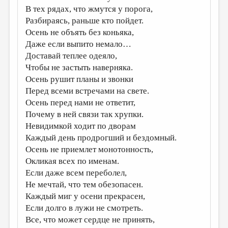
В тех рядах, что жмутся у порога,
ДАЙДЖЕСТ
Разбираясь, раньше кто пойдет.
Осень не объять без коньяка,
ПРОИЗВЕДЕНИЯ
Даже если выпито немало…
ПЕРЕВОДЫ
Доставай теплее одеяло,
Чтобы не застыть наверняка.
КОНКУРСЫ
Осень рушит планы и звонки
ДЕТСКАЯ КОМНАТА
Перед всеми встречами на свете.
Осень перед нами не ответит,
КНИЖНАЯ ПОЛКА
Почему в ней связи так хрупки.
ОБЗОР ЛИТЕРАТУРЫ
Невидимкой ходит по дворам
Каждый день продрогший и бездомный.
СТРАНИЦЫ ПАМЯТИ
Осень не приемлет монотонность,
ОБЪЯВЛЕНИЯ
Окликая всех по именам.
Если даже всем переболел,
КОЛОНКА РЕДАКТОРА
Не мечтай, что тем обезопасен.
РЕДКОЛЛЕГИЯ
Каждый миг у осени прекрасен,
Если долго в лужи не смотреть.
ОТ РЕДАКЦИИ
Все, что может сердце не принять,