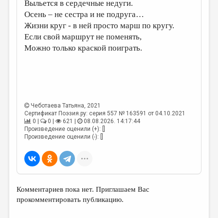
МАЛАЯ ПРОЗА
Выльется в сердечные недуги.
Осень – не сестра и не подруга…
ЭССЕИСТИКА
Жизни круг - в ней просто марш по кругу.
Если свой маршрут не поменять,
ЛИТЕРАТУРОВЕДЕНИЕ
Можно только краской поиграть.
КУЛЬТУРОВЕДЕНИЕ
ПУБЛИЦИСТИКА
РЕЦЕНЗИРОВАНИЕ
ЦИКЛЫ ПУБЛИКАЦИЙ
Чеботаева Татьяна
, 2021
Сертификат Поэзия.ру: серия 557 № 163591 от 04.10.2021
ТРЕДИАКОВСКИЙ
0 |
0 |
621 |
08.08.2026. 14:17:44
Произведение оценили (+): []
Произведение оценили (-): []
МЕДИА
ВКОНТАКТЕ
Комментариев пока нет. Приглашаем Вас
прокомментировать публикацию.