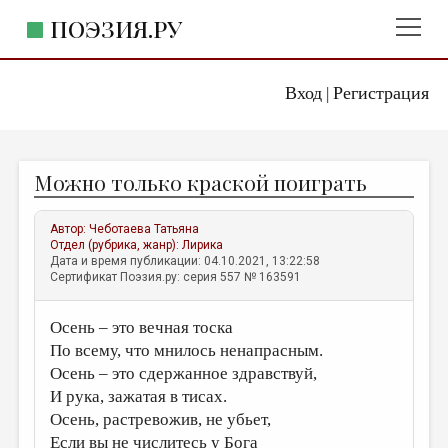
ПОЭЗИЯ.РУ
Вход
Регистрация
ГЛАВНОЕ МЕНЮ
|
ПОЭЗИЯ.РУ
ИЗДАТЕЛЬСТВО
Можно только краской поиграть
ЖАНРЫ
АВТОРЫ
Автор:
Чеботаева Татьяна
Отдел (рубрика, жанр):
Лирика
КОММЕНТАРИИ
Дата и время публикации: 04.10.2021, 13:22:58
Сертификат Поэзия.ру: серия 557 № 163591
ЛИТСАЛОН
Осень – это вечная тоска
НОВОСТИ
По всему, что мнилось ненапрасным.
ПРАВИЛА САЙТА
Осень – это сдержанное здравствуй,
И рука, зажатая в тисах.
ОТДЕЛЫ И РУБРИКИ
Осень, растревожив, не убьет,
ИЗБРАННОЕ
Если вы не числитесь у Бога