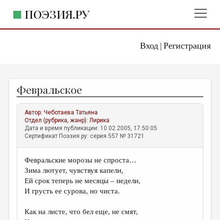
ПОЭЗИЯ.РУ
Вход
Регистрация
ГЛАВНОЕ МЕНЮ
|
ПОЭЗИЯ.РУ
ИЗДАТЕЛЬСТВО
Февральское
ЖАНРЫ
АВТОРЫ
Автор:
Чеботаева Татьяна
Отдел (рубрика, жанр):
Лирика
КОММЕНТАРИИ
Дата и время публикации: 10.02.2005, 17:50:05
Сертификат Поэзия.ру: серия 557 № 31721
ЛИТСАЛОН
Февральские морозы не спроста…
НОВОСТИ
Зима лютует, чувствуя капели,
ПРАВИЛА САЙТА
Ей срок теперь не месяцы – недели,
И грусть ее сурова, но чиста.
ОТДЕЛЫ И РУБРИКИ
Как на листе, что бел еще, не смят,
ИЗБРАННОЕ