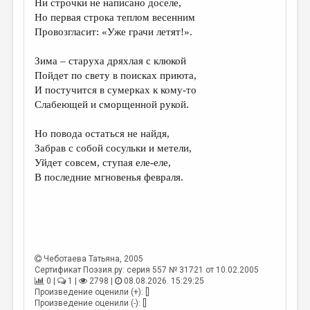
Ни строчки не написано доселе,
Но первая строка теплом весенним
ДАЙДЖЕСТ
Провозгласит: «Уже грачи летят!».
ПРОИЗВЕДЕНИЯ
Зима – старуха дряхлая с клюкой
ПЕРЕВОДЫ
Пойдет по свету в поисках приюта,
И постучится в сумерках к кому-то
КОНКУРСЫ
Слабеющей и сморщенной рукой.
ДЕТСКАЯ КОМНАТА
Но повода остаться не найдя,
КНИЖНАЯ ПОЛКА
Забрав с собой сосульки и метели,
Уйдет совсем, ступая еле-еле,
ОБЗОР ЛИТЕРАТУРЫ
В последние мгновенья февраля.
СТРАНИЦЫ ПАМЯТИ
ОБЪЯВЛЕНИЯ
КОЛОНКА РЕДАКТОРА
Чеботаева Татьяна
, 2005
РЕДКОЛЛЕГИЯ
Сертификат Поэзия.ру: серия 557 № 31721 от 10.02.2005
0 |
1 |
2798 |
08.08.2026. 15:29:25
ОТ РЕДАКЦИИ
Произведение оценили (+): []
Произведение оценили (-): []