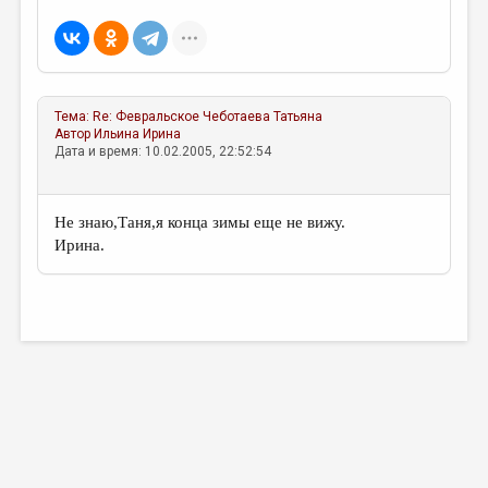
МАЛАЯ ПРОЗА
ЭССЕИСТИКА
ЛИТЕРАТУРОВЕДЕНИЕ
Тема:
Re: Февральское
Чеботаева Татьяна
КУЛЬТУРОВЕДЕНИЕ
Автор
Ильина Ирина
Дата и время: 10.02.2005, 22:52:54
ПУБЛИЦИСТИКА
РЕЦЕНЗИРОВАНИЕ
Не знаю,Таня,я конца зимы еще не вижу.
ЦИКЛЫ ПУБЛИКАЦИЙ
Ирина.
ТРЕДИАКОВСКИЙ
МЕДИА
ВКОНТАКТЕ