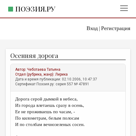
ПОЭЗИЯ.РУ
Вход
Регистрация
ГЛАВНОЕ МЕНЮ
|
ПОЭЗИЯ.РУ
ИЗДАТЕЛЬСТВО
Осенняя дорога
ЖАНРЫ
АВТОРЫ
Автор:
Чеботаева Татьяна
Отдел (рубрика, жанр):
Лирика
КОММЕНТАРИИ
Дата и время публикации: 02.10.2006, 10:47:37
Сертификат Поэзия.ру: серия 557 № 47891
ЛИТСАЛОН
Дорога серой дымкой в небеса,
НОВОСТИ
Из города влетаешь сразу в осень,
ПРАВИЛА САЙТА
Ее не проживаешь по часам, -
По километрам, белым полосам
И по столбам вечнозеленых сосен.
ОТДЕЛЫ И РУБРИКИ
ИЗБРАННОЕ