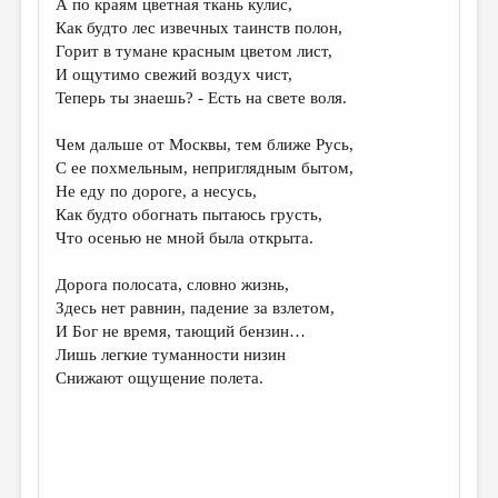
А по краям цветная ткань кулис,
Как будто лес извечных таинств полон,
ДАЙДЖЕСТ
Горит в тумане красным цветом лист,
ПРОИЗВЕДЕНИЯ
И ощутимо свежий воздух чист,
Теперь ты знаешь? - Есть на свете воля.
ПЕРЕВОДЫ
Чем дальше от Москвы, тем ближе Русь,
КОНКУРСЫ
С ее похмельным, неприглядным бытом,
ДЕТСКАЯ КОМНАТА
Не еду по дороге, а несусь,
Как будто обогнать пытаюсь грусть,
КНИЖНАЯ ПОЛКА
Что осенью не мной была открыта.
ОБЗОР ЛИТЕРАТУРЫ
Дорога полосата, словно жизнь,
СТРАНИЦЫ ПАМЯТИ
Здесь нет равнин, падение за взлетом,
И Бог не время, тающий бензин…
ОБЪЯВЛЕНИЯ
Лишь легкие туманности низин
Снижают ощущение полета.
КОЛОНКА РЕДАКТОРА
РЕДКОЛЛЕГИЯ
ОТ РЕДАКЦИИ