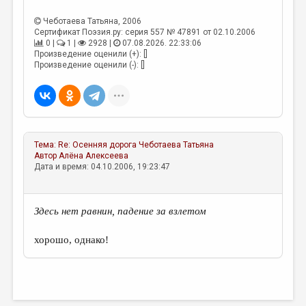
МАЛАЯ ПРОЗА
Чеботаева Татьяна
, 2006
ЭССЕИСТИКА
Сертификат Поэзия.ру: серия 557 № 47891 от 02.10.2006
0 |
1 |
2928 |
07.08.2026. 22:33:06
ЛИТЕРАТУРОВЕДЕНИЕ
Произведение оценили (+): []
Произведение оценили (-): []
КУЛЬТУРОВЕДЕНИЕ
ПУБЛИЦИСТИКА
РЕЦЕНЗИРОВАНИЕ
Тема:
Re: Осенняя дорога
Чеботаева Татьяна
ЦИКЛЫ ПУБЛИКАЦИЙ
Автор
Алёна Алексеева
Дата и время: 04.10.2006, 19:23:47
ТРЕДИАКОВСКИЙ
МЕДИА
Здесь нет равнин, падение за взлетом
ВКОНТАКТЕ
хорошо, однако!