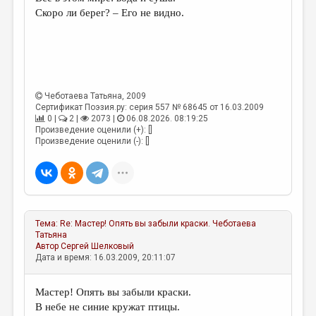
МАЛАЯ ПРОЗА
Скоро ли берег? – Его не видно.
ЭССЕИСТИКА
ЛИТЕРАТУРОВЕДЕНИЕ
КУЛЬТУРОВЕДЕНИЕ
Чеботаева Татьяна
, 2009
ПУБЛИЦИСТИКА
Сертификат Поэзия.ру: серия 557 № 68645 от 16.03.2009
0 |
2 |
2073 |
06.08.2026. 08:19:25
РЕЦЕНЗИРОВАНИЕ
Произведение оценили (+): []
Произведение оценили (-): []
ЦИКЛЫ ПУБЛИКАЦИЙ
ТРЕДИАКОВСКИЙ
МЕДИА
Тема:
Re: Мастер! Опять вы забыли краски.
Чеботаева
ВКОНТАКТЕ
Татьяна
Автор
Сергей Шелковый
Дата и время: 16.03.2009, 20:11:07
Мастер! Опять вы забыли краски.
В небе не синие кружат птицы.