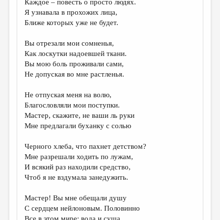
Каждое – повесть о просто людях.
Я узнавала в прохожих лица,
ДАЙДЖЕСТ
Ближе которых уже не будет.
ПРОИЗВЕДЕНИЯ
Вы отрезали мои сомненья,
ПЕРЕВОДЫ
Как лоскутки надоевшей ткани.
Вы мою боль проживали сами,
КОНКУРСЫ
Не допуская во мне растленья.
ДЕТСКАЯ КОМНАТА
Не отпуская меня на волю,
КНИЖНАЯ ПОЛКА
Благословляли мои поступки.
Мастер, скажите, не ваши ль руки
ОБЗОР ЛИТЕРАТУРЫ
Мне предлагали буханку с солью
СТРАНИЦЫ ПАМЯТИ
Черного хлеба, что пахнет детством?
ОБЪЯВЛЕНИЯ
Мне разрешали ходить по лужам,
И всякий раз находили средство,
КОЛОНКА РЕДАКТОРА
Чтоб я не вздумала занедужить.
РЕДКОЛЛЕГИЯ
Мастер! Вы мне обещали душу
ОТ РЕДАКЦИИ
С сердцем нейлоновым. Половинно
Все в этом мире: вода и суша.