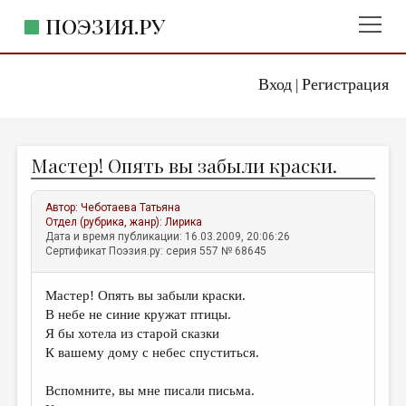
ПОЭЗИЯ.РУ
Вход
Регистрация
ГЛАВНОЕ МЕНЮ
|
ПОЭЗИЯ.РУ
ИЗДАТЕЛЬСТВО
Мастер! Опять вы забыли краски.
ЖАНРЫ
АВТОРЫ
Автор:
Чеботаева Татьяна
Отдел (рубрика, жанр):
Лирика
КОММЕНТАРИИ
Дата и время публикации: 16.03.2009, 20:06:26
Сертификат Поэзия.ру: серия 557 № 68645
ЛИТСАЛОН
Мастер! Опять вы забыли краски.
НОВОСТИ
В небе не синие кружат птицы.
ПРАВИЛА САЙТА
Я бы хотела из старой сказки
К вашему дому с небес спуститься.
ОТДЕЛЫ И РУБРИКИ
Вспомните, вы мне писали письма.
ИЗБРАННОЕ