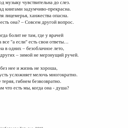
од музыку чувствительна до слез.
ад книгами задумчиво-прекрасна.
ля лицемерья, ханжества опасна.
 есть она? – Совсем другой вопрос.
гда болит не там, где у врачей
а все "а если" есть свои ответы…
на в одних – безоблачное лето,
 других – зимой не мерзнущий ручей.
 без нее и жизнь не хороша,
усть усложняет мелочь многократно.
е теряя, гибнем безвозвратно.
ам что есть мы, когда она - душа?