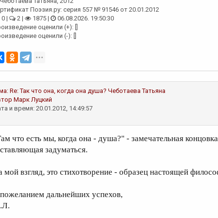
Чеботаева Татьяна
, 2012
ртификат Поэзия.ру: серия 557 № 91546 от 20.01.2012
0 |
2 |
1875 |
06.08.2026. 19:50:30
оизведение оценили (+): []
оизведение оценили (-): []
ма:
Re: Так что она, когда она душа?
Чеботаева Татьяна
втор
Марк Луцкий
та и время: 20.01.2012, 14:49:57
Там что есть мы, когда она - душа?" - замечательная концовка
аставляющая задуматься.
а мой взгляд, это стихотворение - образец настоящей филосо
 пожеланием дальнейших успехов,
.Л.