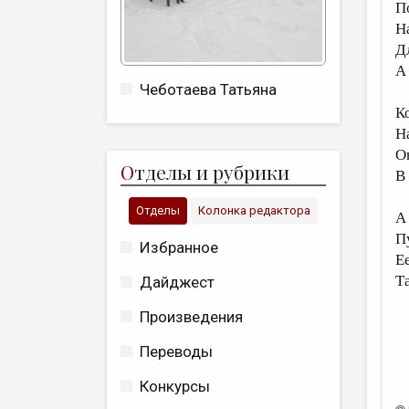
П
Н
Д
А
Чеботаева Татьяна
Ко
Н
О
О
тделы и рубрики
В
Отделы
Колонка редактора
А
П
Избранное
Е
Т
Дайджест
Произведения
Переводы
Конкурсы