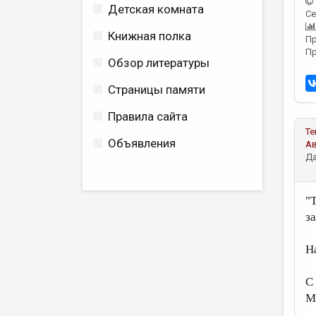
Детская комната
Се
Книжная полка
Пр
Пр
Обзор литературы
Страницы памяти
Правила сайта
Те
Объявления
А
Да
"
з
Н
С
М