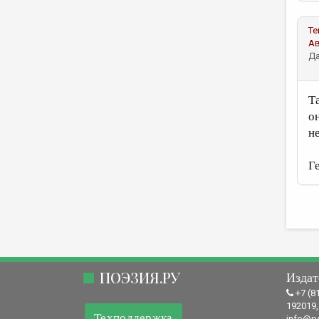
Те
А
Да
Т
о
н
Г
ПОЭЗИЯ.РУ
Издат
+7 (8
192019,
Техподдержка
info@po