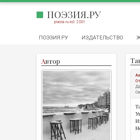
ПОЭЗИЯ.РУ
poezia.ru est. 2001
ПОЭЗИЯ.РУ
ИЗДАТЕЛЬСТВО
Та
А
втор
А
От
Да
Се
Т
У
И
Н