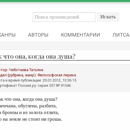
ЖАНРЫ
АВТОРЫ
КОММЕНТАРИИ
ЛИТСА
к что она, когда она душа?
втор:
Чеботаева Татьяна
дел (рубрика, жанр):
Философская лирика
та и время публикации: 20.01.2012, 13:36:15
ртификат Поэзия.ру: серия 557 № 91546
ак что она, когда она душа?
венчана, обуглена, разбита,
з бронзы и из золота отлита,
о на земле не стоит ни гроша.