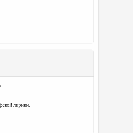
,
фской лирики.