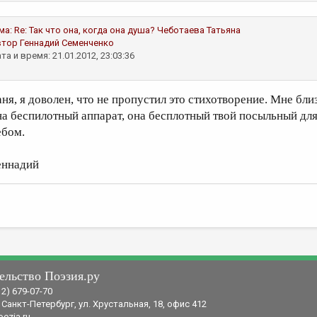
ма:
Re: Так что она, когда она душа?
Чеботаева Татьяна
втор
Геннадий Семенченко
та и время: 21.01.2012, 23:03:36
аня, я доволен, что не пропустил это стихотворение. Мне бли
на беспилотный аппарат, она бесплотный твой посыльный для
ебом.
еннадий
ельство Поэзия.ру
12) 679-07-70
 Санкт-Петербург, ул. Хрустальная, 18, офис 412
ezia.ru