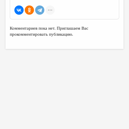
МАЛАЯ ПРОЗА
ЭССЕИСТИКА
ЛИТЕРАТУРОВЕДЕНИЕ
Комментариев пока нет. Приглашаем Вас
КУЛЬТУРОВЕДЕНИЕ
прокомментировать публикацию.
ПУБЛИЦИСТИКА
РЕЦЕНЗИРОВАНИЕ
ЦИКЛЫ ПУБЛИКАЦИЙ
ТРЕДИАКОВСКИЙ
МЕДИА
ВКОНТАКТЕ