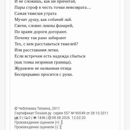
И не сложишь, как ни причитай,
Пары строф в честь точки невозврата…
ДАЙДЖЕСТ
Самая тяжелая утрата
ПРОИЗВЕДЕНИЯ
Мучит душу, как собачий лай.
Свечи, словно лампы фонарей,
ПЕРЕВОДЫ
По краям дороги догорают.
Почему так рано забирают
КОНКУРСЫ
Тех, с кем расставаться тяжелей?
ДЕТСКАЯ КОМНАТА
Или расставания легки,
Если встречам есть надежда сбыться
КНИЖНАЯ ПОЛКА
(как тонка незримая граница).
Журавлем не названная птица
ОБЗОР ЛИТЕРАТУРЫ
Беспрерывно просится с руки.
СТРАНИЦЫ ПАМЯТИ
ОБЪЯВЛЕНИЯ
КОЛОНКА РЕДАКТОРА
Чеботаева Татьяна
, 2011
РЕДКОЛЛЕГИЯ
Сертификат Поэзия.ру: серия 557 № 90049 от 28.10.2011
0 |
0 |
1846 |
08.08.2026. 12:02:20
ОТ РЕДАКЦИИ
Произведение оценили (+): []
Произведение оценили (-): []