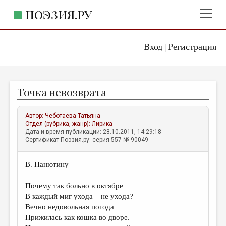
ПОЭЗИЯ.РУ
Вход
Регистрация
ГЛАВНОЕ МЕНЮ
|
ПОЭЗИЯ.РУ
ИЗДАТЕЛЬСТВО
Точка невозврата
ЖАНРЫ
АВТОРЫ
Автор:
Чеботаева Татьяна
Отдел (рубрика, жанр):
Лирика
КОММЕНТАРИИ
Дата и время публикации: 28.10.2011, 14:29:18
Сертификат Поэзия.ру: серия 557 № 90049
ЛИТСАЛОН
В. Панютину
НОВОСТИ
ПРАВИЛА САЙТА
Почему так больно в октябре
В каждый миг ухода – не ухода?
Вечно недовольная погода
ОТДЕЛЫ И РУБРИКИ
Прижилась как кошка во дворе.
ИЗБРАННОЕ