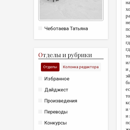
н
х
р
н
Чеботаева Татьяна
п
з
г
г
О
тделы и рубрики
т
и
Отделы
Колонка редактора
и
э
Избранное
б
е
Дайджест
т
Произведения
к
и
Переводы
и
п
Конкурсы
ж