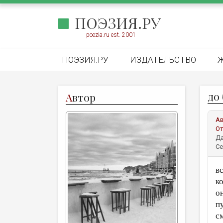
ПОЭЗИЯ.РУ
poezia.ru est. 2001
ПОЭЗИЯ.РУ
ИЗДАТЕЛЬСТВО
до
А
втор
А
От
Да
Се
в
к
о
п
с