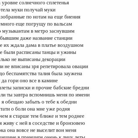
а уровне солнечного сплетенья
отела муки получай муки
азобранные по нотам на еще биения
емного еще погрущу по вальсам
о музыкантам в метро заснувшим
абывшим даже название станции
де их ждала дама в платье воздушном
де были расписаны танцы и ужины
олько не выписаны декорации
ли не вписаны зря репетировала овации
 до беспамятства талия была заужена
й да гори оно все в камине
илеты записки и прочие бабские бредни
сли ты завтра вспомнишь меня по имени
о я обещаю забыть о тебе к обедни
стати о боли она мне уже родня
 чем я старше тем ближе и тем роднее
 я живу с ней в соседстве и бронзовею
ока она вовсе не выселит вон меня
енщине в принципе очень к лицу леты