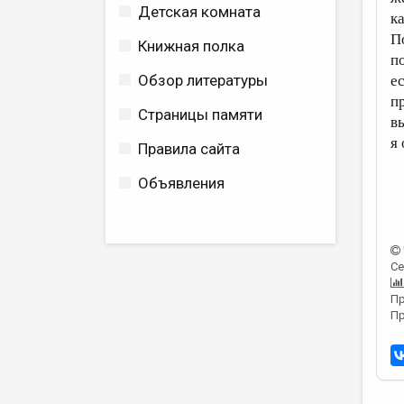
Детская комната
к
П
Книжная полка
п
Обзор литературы
е
п
Страницы памяти
в
я
Правила сайта
Объявления
Се
Пр
Пр