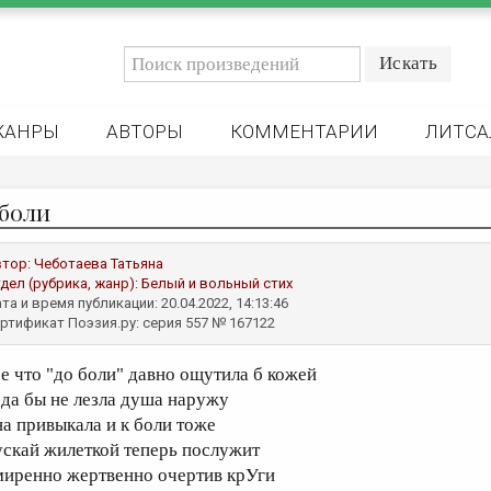
ЖАНРЫ
АВТОРЫ
КОММЕНТАРИИ
ЛИТСА
 боли
втор:
Чеботаева Татьяна
дел (рубрика, жанр):
Белый и вольный стих
та и время публикации: 20.04.2022, 14:13:46
ртификат Поэзия.ру: серия 557 № 167122
се что "до боли" давно ощутила б кожей
ода бы не лезла душа наружу
на привыкала и к боли тоже
ускай жилеткой теперь послужит
миренно жертвенно очертив крУги