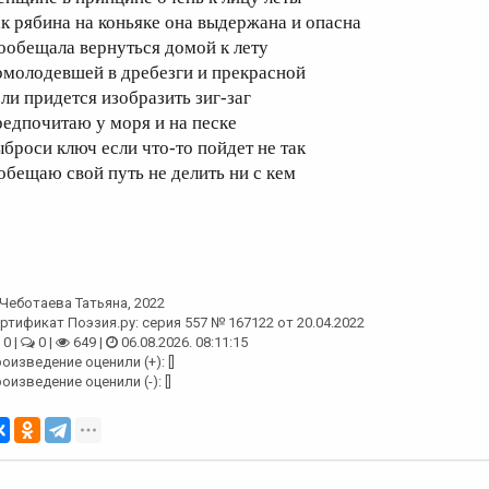
ак рябина на коньяке она выдержана и опасна
ообещала вернуться домой к лету
омолодевшей в дребезги и прекрасной
сли придется изобразить зиг-заг
редпочитаю у моря и на песке
ыброси ключ если что-то пойдет не так
 обещаю свой путь не делить ни с кем
Чеботаева Татьяна
, 2022
ртификат Поэзия.ру: серия 557 № 167122 от 20.04.2022
0 |
0 |
649 |
06.08.2026. 08:11:15
оизведение оценили (+): []
оизведение оценили (-): []