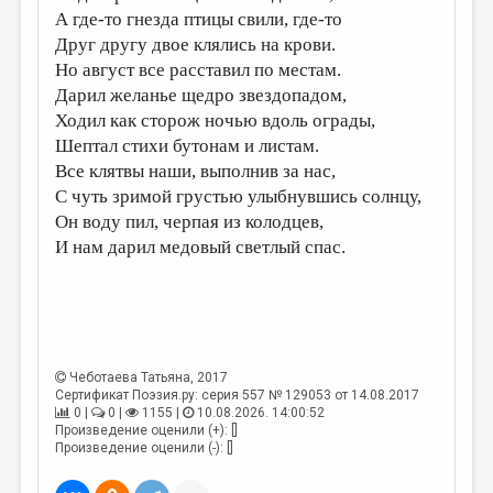
А где-то гнезда птицы свили, где-то
ДАЙДЖЕСТ
Друг другу двое клялись на крови.
Но август все расставил по местам.
ПРОИЗВЕДЕНИЯ
Дарил желанье щедро звездопадом,
ПЕРЕВОДЫ
Ходил как сторож ночью вдоль ограды,
Шептал стихи бутонам и листам.
КОНКУРСЫ
Все клятвы наши, выполнив за нас,
ДЕТСКАЯ КОМНАТА
С чуть зримой грустью улыбнувшись солнцу,
Он воду пил, черпая из колодцев,
КНИЖНАЯ ПОЛКА
И нам дарил медовый светлый спас.
ОБЗОР ЛИТЕРАТУРЫ
СТРАНИЦЫ ПАМЯТИ
ОБЪЯВЛЕНИЯ
Чеботаева Татьяна
, 2017
КОЛОНКА РЕДАКТОРА
Сертификат Поэзия.ру: серия 557 № 129053 от 14.08.2017
0 |
0 |
1155 |
10.08.2026. 14:00:52
РЕДКОЛЛЕГИЯ
Произведение оценили (+): []
Произведение оценили (-): []
ОТ РЕДАКЦИИ