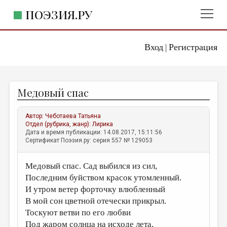
ПОЭЗИЯ.РУ
Вход
Регистрация
ГЛАВНОЕ МЕНЮ
|
ПОЭЗИЯ.РУ
ИЗДАТЕЛЬСТВО
Медовый спас
ЖАНРЫ
АВТОРЫ
Автор:
Чеботаева Татьяна
Отдел (рубрика, жанр):
Лирика
КОММЕНТАРИИ
Дата и время публикации: 14.08.2017, 15:11:56
Сертификат Поэзия.ру: серия 557 № 129053
ЛИТСАЛОН
Медовый спас. Сад выбился из сил,
НОВОСТИ
Последним буйством красок утомленный.
ПРАВИЛА САЙТА
И утром ветер форточку влюбленный
В мой сон цветной отечески прикрыл.
ОТДЕЛЫ И РУБРИКИ
Тоскуют ветви по его любви
ИЗБРАННОЕ
Под жаром солнца на исходе лета,