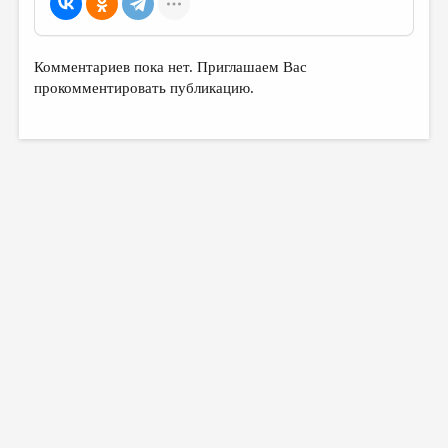
МАЛАЯ ПРОЗА
ЭССЕИСТИКА
Комментариев пока нет. Приглашаем Вас
ЛИТЕРАТУРОВЕДЕНИЕ
прокомментировать публикацию.
КУЛЬТУРОВЕДЕНИЕ
ПУБЛИЦИСТИКА
РЕЦЕНЗИРОВАНИЕ
ЦИКЛЫ ПУБЛИКАЦИЙ
ТРЕДИАКОВСКИЙ
МЕДИА
ВКОНТАКТЕ