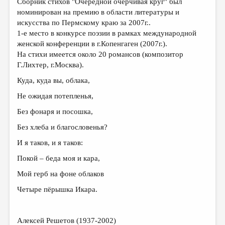
Сборник стихов "Очередной очерчивая круг" был
МАЛАЯ ПРОЗА
номинирован на премию в области литературы и
ЭССЕИСТИКА
искусства по Пермскому краю за 2007г..
1-е место в конкурсе поэзии в рамках международной
ЛИТЕРАТУРОВЕДЕНИЕ
женской конференции в г.Копенгаген (2007г.).
На стихи имеется около 20 романсов (композитор
КУЛЬТУРОВЕДЕНИЕ
Г.Лихтер, г.Москва).
ПУБЛИЦИСТИКА
Куда, куда вы, облака,
РЕЦЕНЗИРОВАНИЕ
Не ожидая потепленья,
ЦИКЛЫ ПУБЛИКАЦИЙ
Без фонаря и посошка,
ТРЕДИАКОВСКИЙ
Без хлеба и благословенья?
И я таков, и я таков:
МЕДИА
Покой – беда моя и кара,
ВКОНТАКТЕ
Мой герб на фоне облаков
Четыре пёрышка Икара.
Алексей Решетов (1937-2002)