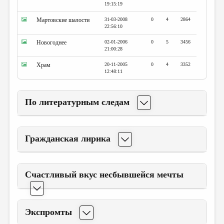
19:15:19
Мартовские шалости
31-03-2008
0
4
2864
22:56:10
Новогоднее
02-01-2006
0
5
3456
21:00:28
Храм
20-11-2005
0
4
3352
12:48:11
По литературным следам
Гражданская лирика
Счастливый вкус несбывшейся мечты
Экспромты