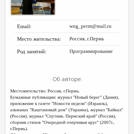
ДАЙДЖЕСТ
ПРОИЗВЕДЕНИЯ
Email:
wng_perm@mail.ru
ПЕРЕВОДЫ
Место жительства:
Россия, г.Пермь
КОНКУРСЫ
ДЕТСКАЯ КОМНАТА
Род занятий:
Программирование
КНИЖНАЯ ПОЛКА
ОБЗОР ЛИТЕРАТУРЫ
Об авторе:
СТРАНИЦЫ ПАМЯТИ
Местожительство: Россия, г.Пермь.
ОБЪЯВЛЕНИЯ
Бумажные публикации: журнал "Новый берег" (Дания),
приложение к газете "Новости недели" (Израиль),
КОЛОНКА РЕДАКТОРА
альманах "Каштановый дом" (Украина), журнал "Байкал"
РЕДКОЛЛЕГИЯ
(Россия), журнал "Спутник. Пермский край" (Россия),
сборник стихов "Очередной очерчивая круг" (2007г.,
ОТ РЕДАКЦИИ
г.Пермь).