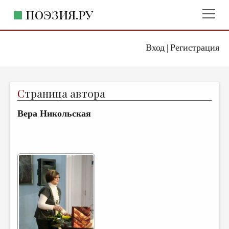
ПОЭЗИЯ.РУ
Вход
Регистрация
ГЛАВНОЕ МЕНЮ
|
ПОЭЗИЯ.РУ
ИЗДАТЕЛЬСТВО
С
траница автора
ЖАНРЫ
Вера Никольская
АВТОРЫ
КОММЕНТАРИИ
ЛИТСАЛОН
НОВОСТИ
ПРАВИЛА САЙТА
ОТДЕЛЫ И РУБРИКИ
ИЗБРАННОЕ