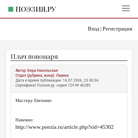
ПОЭЗИЯ.РУ
Вход
Регистрация
ГЛАВНОЕ МЕНЮ
|
ПОЭЗИЯ.РУ
ИЗДАТЕЛЬСТВО
Плач пономаря
ЖАНРЫ
АВТОРЫ
Автор:
Вера Никольская
Отдел (рубрика, жанр):
Лирика
КОММЕНТАРИИ
Дата и время публикации: 16.07.2006, 23:45:56
Сертификат Поэзия.ру: серия 729 № 46285
ЛИТСАЛОН
Мастеру Евгению
НОВОСТИ
ПРАВИЛА САЙТА
Навеяно:
http://www.poezia.ru/article.php?sid=45302
ОТДЕЛЫ И РУБРИКИ
ИЗБРАННОЕ