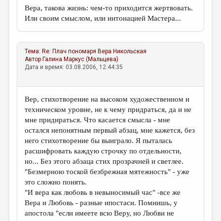
Вера, такова жизнь: чем-то приходится жертвовать.
Или своим смыслом, или интонацией Мастера...
Тема:
Re: Плач пономаря
Вера Никольская
Автор
Галина Маркус (Мальцева)
Дата и время: 03.08.2006, 12:44:35
Вер, стихотворение на высоком художественном и
техническом уровне, не к чему придраться, да и не
мне придираться. Что касается смысла - мне
остался непонятным первый абзац, мне кажется, без
него стихотворение бы выиграло. Я пыталась
расшифровать каждую строчку по отдельности,
но... Без этого абзаца стих прозрачней и светлее.
"Безмерною тоской безбрежная мятежность" - уже
это сложно понять.
"И вера как любовь в невыносимый час" -все же
Вера и Любовь - разные ипостаси. Помнишь, у
апостола "если имеете всю Веру, но Любви не