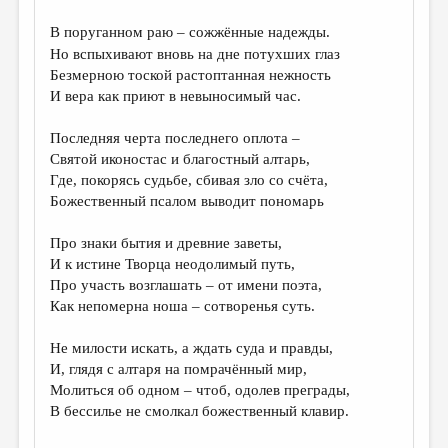
ДАЙДЖЕСТ
В поруганном раю – сожжённые надежды.
Но вспыхивают вновь на дне потухших глаз
ПРОИЗВЕДЕНИЯ
Безмерною тоской растоптанная нежность
И вера как приют в невыносимый час.
ПЕРЕВОДЫ
КОНКУРСЫ
Последняя черта последнего оплота –
Святой иконостас и благостный алтарь,
ДЕТСКАЯ КОМНАТА
Где, покорясь судьбе, сбивая зло со счёта,
Божественный псалом выводит пономарь
КНИЖНАЯ ПОЛКА
ОБЗОР ЛИТЕРАТУРЫ
Про знаки бытия и древние заветы,
И к истине Творца неодолимый путь,
СТРАНИЦЫ ПАМЯТИ
Про участь возглашать – от имени поэта,
Как непомерна ноша – сотворенья суть.
ОБЪЯВЛЕНИЯ
Не милости искать, а ждать суда и правды,
КОЛОНКА РЕДАКТОРА
И, глядя с алтаря на помрачённый мир,
РЕДКОЛЛЕГИЯ
Молиться об одном – чтоб, одолев преграды,
В бессилье не смолкал божественный клавир.
ОТ РЕДАКЦИИ