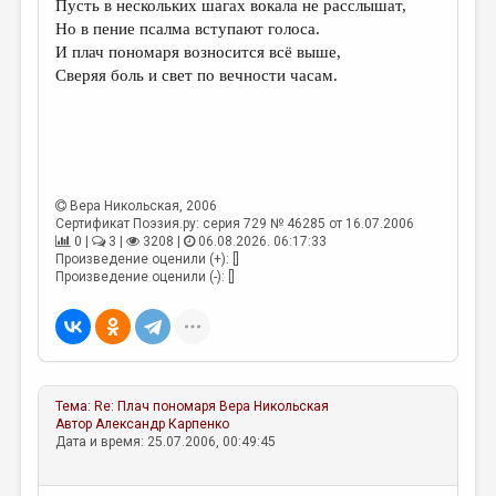
МАЛАЯ ПРОЗА
Пусть в нескольких шагах вокала не расслышат,
Но в пение псалма вступают голоса.
ЭССЕИСТИКА
И плач пономаря возносится всё выше,
Сверяя боль и свет по вечности часам.
ЛИТЕРАТУРОВЕДЕНИЕ
КУЛЬТУРОВЕДЕНИЕ
ПУБЛИЦИСТИКА
РЕЦЕНЗИРОВАНИЕ
Вера Никольская
, 2006
Сертификат Поэзия.ру: серия 729 № 46285 от 16.07.2006
ЦИКЛЫ ПУБЛИКАЦИЙ
0 |
3 |
3208 |
06.08.2026. 06:17:33
Произведение оценили (+): []
ТРЕДИАКОВСКИЙ
Произведение оценили (-): []
МЕДИА
ВКОНТАКТЕ
Тема:
Re: Плач пономаря
Вера Никольская
Автор
Александр Карпенко
Дата и время: 25.07.2006, 00:49:45