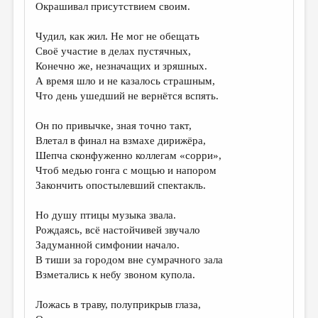
МАЛАЯ ПРОЗА
Окрашивал присутствием своим.
ЭССЕИСТИКА
Чудил, как жил. Не мог не обещать
Своё участие в делах пустячных,
ЛИТЕРАТУРОВЕДЕНИЕ
Конечно же, незначащих и зряшных.
КУЛЬТУРОВЕДЕНИЕ
А время шло и не казалось страшным,
Что день ушедший не вернётся вспять.
ПУБЛИЦИСТИКА
Он по привычке, зная точно такт,
РЕЦЕНЗИРОВАНИЕ
Влетал в финал на взмахе дирижёра,
ЦИКЛЫ ПУБЛИКАЦИЙ
Шепча сконфуженно коллегам «сорри»,
Чтоб медью гонга с мощью и напором
ТРЕДИАКОВСКИЙ
Закончить опостылевший спектакль.
МЕДИА
Но душу птицы музыка звала.
ВКОНТАКТЕ
Рождаясь, всё настойчивей звучало
Задуманной симфонии начало.
В тиши за городом вне сумрачного зала
Взметались к небу звоном купола.
Ложась в траву, полуприкрыв глаза,