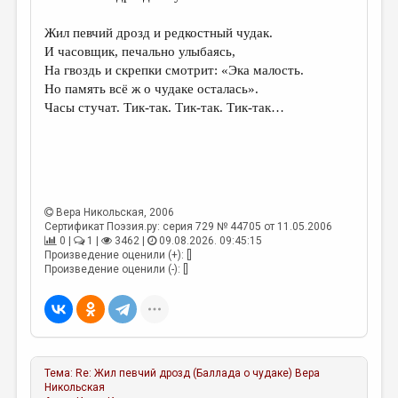
Жил певчий дрозд и редкостный чудак.
И часовщик, печально улыбаясь,
На гвоздь и скрепки смотрит: «Эка малость.
Но память всё ж о чудаке осталась».
Часы стучат. Тик-так. Тик-так. Тик-так…
Вера Никольская
, 2006
Сертификат Поэзия.ру: серия 729 № 44705 от 11.05.2006
0 |
1 |
3462 |
09.08.2026. 09:45:15
Произведение оценили (+): []
Произведение оценили (-): []
Тема:
Re: Жил певчий дрозд (Баллада о чудаке)
Вера
Никольская