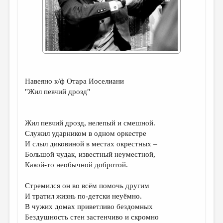
ДАЙДЖЕСТ
ПРОИЗВЕДЕНИЯ
ПЕРЕВОДЫ
КОНКУРСЫ
Навеяно к/ф Отара Иоселиани
ДЕТСКАЯ КОМНАТА
"Жил певчий дрозд"
КНИЖНАЯ ПОЛКА
ОБЗОР ЛИТЕРАТУРЫ
Жил певчий дрозд, нелепый и смешной.
Служил ударником в одном оркестре
СТРАНИЦЫ ПАМЯТИ
И слыл диковиной в местах окрестных –
ОБЪЯВЛЕНИЯ
Большой чудак, известный неуместной,
Какой-то необычной добротой.
КОЛОНКА РЕДАКТОРА
Стремился он во всём помочь другим
РЕДКОЛЛЕГИЯ
И тратил жизнь по-детски неуёмно.
В чужих домах приветливо бездомных
ОТ РЕДАКЦИИ
Бездушность стен застенчиво и скромно