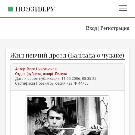
ПОЭЗИЯ.РУ
Вход
Регистрация
ГЛАВНОЕ МЕНЮ
|
ПОЭЗИЯ.РУ
ИЗДАТЕЛЬСТВО
Жил певчий дрозд (Баллада о чудаке)
ЖАНРЫ
АВТОРЫ
Автор:
Вера Никольская
Отдел (рубрика, жанр):
Лирика
КОММЕНТАРИИ
Дата и время публикации: 11.05.2006, 08:35:25
Сертификат Поэзия.ру: серия 729 № 44705
ЛИТСАЛОН
НОВОСТИ
ПРАВИЛА САЙТА
ОТДЕЛЫ И РУБРИКИ
ИЗБРАННОЕ