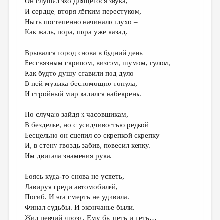
Он слушал эхо длящегося звука,
И сердце, вторя лёгким перестуком,
Ныть постепенно начинало глухо –
Как жаль, пора, пора уже назад.
Врывался город снова в будний день
Бессвязным скрипом, визгом, шумом, гулом,
Как будто душу ставили под дуло –
В ней музыка беспомощно тонула,
И стройный мир валился набекрень.
По случаю зайдя к часовщикам,
В безделье, но с усидчивостью редкой
Бесцельно он сцепил со скрепкой скрепку
И, в стену гвоздь забив, повесил кепку.
Им двигала знамения рука.
Боясь куда-то снова не успеть,
Лавируя среди автомобилей,
Погиб. И эта смерть не удивила.
Финал судьбы. И окончанье были.
Жил певчий дрозд. Ему бы петь и петь…