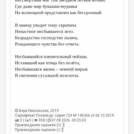
Бессмертный миг той звёздной летней ночью,
МАЛАЯ ПРОЗА
Где даже мир букашки-муравья
ЭССЕИСТИКА
На всенощной представлен как бессрочный.
ЛИТЕРАТУРОВЕДЕНИЕ
В минор уводит тему скрипача
Ненастное несбывшееся лето.
КУЛЬТУРОВЕДЕНИЕ
Безрадостно господство палача,
ПУБЛИЦИСТИКА
Рождающего чувства без ответа.
РЕЦЕНЗИРОВАНИЕ
Несбывшийся пленительный пейзаж,
Истаявший как птица без полёта,
ЦИКЛЫ ПУБЛИКАЦИЙ
Несбывшаяся жизнь – земной мираж
ТРЕДИАКОВСКИЙ
В свечении сусальной позолоты.
МЕДИА
ВКОНТАКТЕ
Вера Никольская
, 2019
Сертификат Поэзия.ру: серия 729 № 146366 от 06.10.2019
0 |
5 |
958 |
07.08.2026. 00:25:03
Произведение оценили (+): []
Произведение оценили (-): []