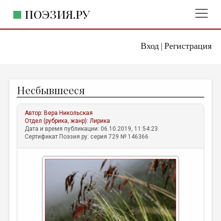
ПОЭЗИЯ.РУ
Вход
Регистрация
ГЛАВНОЕ МЕНЮ
|
ПОЭЗИЯ.РУ
ИЗДАТЕЛЬСТВО
Несбывшееся
ЖАНРЫ
АВТОРЫ
Автор:
Вера Никольская
Отдел (рубрика, жанр):
Лирика
КОММЕНТАРИИ
Дата и время публикации: 06.10.2019, 11:54:23
Сертификат Поэзия.ру: серия 729 № 146366
ЛИТСАЛОН
НОВОСТИ
ПРАВИЛА САЙТА
ОТДЕЛЫ И РУБРИКИ
ИЗБРАННОЕ