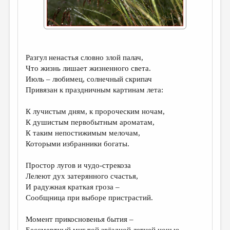
ДАЙДЖЕСТ
ПРОИЗВЕДЕНИЯ
ПЕРЕВОДЫ
Разгул ненастья словно злой палач,
КОНКУРСЫ
Что жизнь лишает жизненного света.
Июль – любимец, солнечный скрипач
ДЕТСКАЯ КОМНАТА
Привязан к праздничным картинам лета:
КНИЖНАЯ ПОЛКА
К лучистым дням, к пророческим ночам,
ОБЗОР ЛИТЕРАТУРЫ
К душистым первобытным ароматам,
К таким непостижимым мелочам,
СТРАНИЦЫ ПАМЯТИ
Которыми избранники богаты.
ОБЪЯВЛЕНИЯ
Простор лугов и чудо-стрекоза
Лелеют дух затерянного счастья,
КОЛОНКА РЕДАКТОРА
И радужная краткая гроза –
РЕДКОЛЛЕГИЯ
Сообщница при выборе пристрастий.
ОТ РЕДАКЦИИ
Момент прикосновенья бытия –